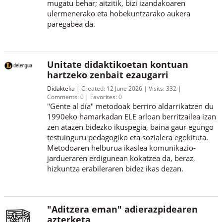
mugatu behar; aitzitik, bizi izandakoaren
ulermenerako eta hobekuntzarako aukera
paregabea da.
Unitate didaktikoetan kontuan
hartzeko zenbait ezaugarri
Didakteka
Created:
12 June 2026
Visits:
332
Comments:
0
Favorites:
0
"Gente al día" metodoak berriro aldarrikatzen du
1990eko hamarkadan ELE arloan berritzailea izan
zen atazen bidezko ikuspegia, baina gaur egungo
testuinguru pedagogiko eta sozialera egokituta.
Metodoaren helburua ikaslea komunikazio-
jardueraren erdigunean kokatzea da, beraz,
hizkuntza erabileraren bidez ikas dezan.
"Aditzera eman" adierazpidearen
azterketa