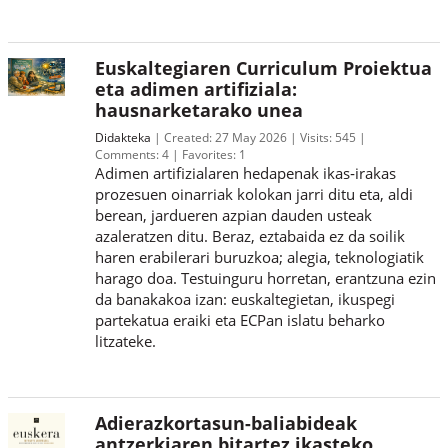
Euskaltegiaren Curriculum Proiektua
eta adimen artifiziala:
hausnarketarako unea
Didakteka
Created:
27 May 2026
Visits:
545
Comments:
4
Favorites:
1
Adimen artifizialaren hedapenak ikas‑irakas
prozesuen oinarriak kolokan jarri ditu eta, aldi
berean, jardueren azpian dauden usteak
azaleratzen ditu. Beraz, eztabaida ez da soilik
haren erabilerari buruzkoa; alegia, teknologiatik
harago doa. Testuinguru horretan, erantzuna ezin
da banakakoa izan: euskaltegietan, ikuspegi
partekatua eraiki eta ECPan islatu beharko
litzateke.
Adierazkortasun-baliabideak
antzerkiaren bitartez ikasteko