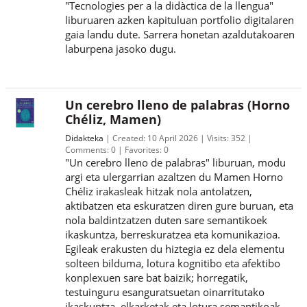
"Tecnologies per a la didàctica de la llengua"
liburuaren azken kapituluan portfolio digitalaren
gaia landu dute. Sarrera honetan azaldutakoaren
laburpena jasoko dugu.
Un cerebro lleno de palabras (Horno
Chéliz, Mamen)
Didakteka
Created:
10 April 2026
Visits:
352
Comments:
0
Favorites:
0
"Un cerebro lleno de palabras" liburuan, modu
argi eta ulergarrian azaltzen du Mamen Horno
Chéliz irakasleak hitzak nola antolatzen,
aktibatzen eta eskuratzen diren gure buruan, eta
nola baldintzatzen duten sare semantikoek
ikaskuntza, berreskuratzea eta komunikazioa.
Egileak erakusten du hiztegia ez dela elementu
solteen bilduma, lotura kognitibo eta afektibo
konplexuen sare bat baizik; horregatik,
testuinguru esanguratsuetan oinarritutako
ikaskuntza, elkarketak eta lotura semantikoak