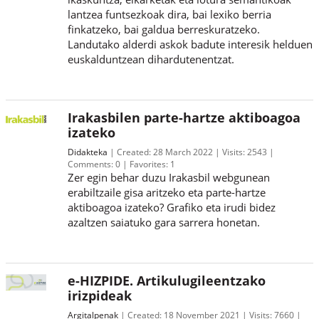
lantzea funtsezkoak dira, bai lexiko berria
finkatzeko, bai galdua berreskuratzeko.
Landutako alderdi askok badute interesik helduen
euskalduntzean dihardutenentzat.
Irakasbilen parte-hartze aktiboagoa
izateko
Didakteka
Created:
28 March 2022
Visits:
2543
Comments:
0
Favorites:
1
Zer egin behar duzu Irakasbil webgunean
erabiltzaile gisa aritzeko eta parte-hartze
aktiboagoa izateko? Grafiko eta irudi bidez
azaltzen saiatuko gara sarrera honetan.
e-HIZPIDE. Artikulugileentzako
irizpideak
Argitalpenak
Created:
18 November 2021
Visits:
7660