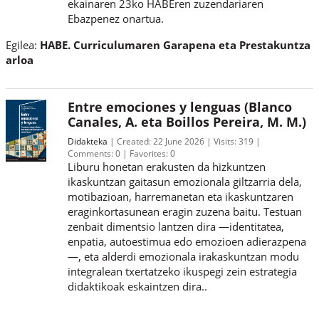
ekainaren 23ko HABEren zuzendariaren
Ebazpenez onartua.
Egilea:
HABE. Curriculumaren Garapena eta Prestakuntza
arloa
Entre emociones y lenguas (Blanco
Canales, A. eta Boillos Pereira, M. M.)
Didakteka
Created:
22 June 2026
Visits:
319
Comments:
0
Favorites:
0
Liburu honetan erakusten da hizkuntzen
ikaskuntzan gaitasun emozionala giltzarria dela,
motibazioan, harremanetan eta ikaskuntzaren
eraginkortasunean eragin zuzena baitu. Testuan
zenbait dimentsio lantzen dira —identitatea,
enpatia, autoestimua edo emozioen adierazpena
—, eta alderdi emozionala irakaskuntzan modu
integralean txertatzeko ikuspegi zein estrategia
didaktikoak eskaintzen dira..