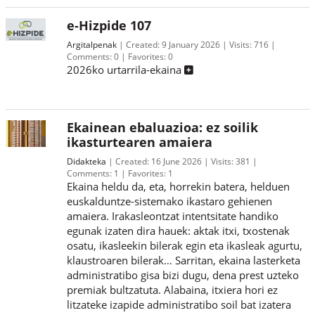
e-Hizpide 107
Argitalpenak
Created:
9 January 2026
Visits:
716
Comments:
0
Favorites:
0
2026ko urtarrila-ekaina
Ekainean ebaluazioa: ez soilik
ikasturtearen amaiera
Didakteka
Created:
16 June 2026
Visits:
381
Comments:
1
Favorites:
1
Ekaina heldu da, eta, horrekin batera, helduen
euskalduntze-sistemako ikastaro gehienen
amaiera. Irakasleontzat intentsitate handiko
egunak izaten dira hauek: aktak itxi, txostenak
osatu, ikasleekin bilerak egin eta ikasleak agurtu,
klaustroaren bilerak… Sarritan, ekaina lasterketa
administratibo gisa bizi dugu, dena prest uzteko
premiak bultzatuta. Alabaina, itxiera hori ez
litzateke izapide administratibo soil bat izatera