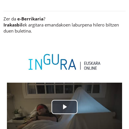
Zer da
e-Berrikaria
?
Irakasbil
ek argitara emandakoen laburpena hilero biltzen
duen buletina.
P
l