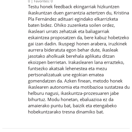
0
Favorites:
0
Testu honek feedback ekingarriak hizkuntzen
ikaskuntzan duen garrantzia aztertzen du, Kristina
Pla Fernández adituari egindako elkarrizketa
baten bidez. Ohiko zuzenketa soilen ordez,
ikasleari urrats zehatzak eta baliagarriak
eskaintzea proposatzen da, bere kabuz hobetzeko
gai izan dadin. Ikuspegi honen arabera, iruzkinek
aurrera bideratuta egon behar dute, ikasleak
jasotako aholkuak berehala aplikatu ditzan
ekoizpen berrietan. Irakaslearen lana errazteko,
funtsezko akatsak lehenestea eta mezu
pertsonalizatuak une egokian ematea
gomendatzen da. Azken finean, metodo honek
ikaslearen autonomia eta motibazioa sustatzea du
helburu nagusi, ikaskuntza-prozesuaren jabe
bihurtuz. Modu honetan, ebaluazioa ez da
amaierako puntu bat, baizik eta etengabeko
hobekuntzarako tresna dinamiko bat.