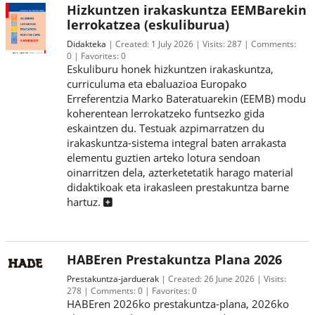
Hizkuntzen irakaskuntza EEMBarekin
lerrokatzea (eskuliburua)
Didakteka
Created:
1 July 2026
Visits:
287
Comments:
0
Favorites:
0
Eskuliburu honek hizkuntzen irakaskuntza,
curriculuma eta ebaluazioa Europako
Erreferentzia Marko Bateratuarekin (EEMB) modu
koherentean lerrokatzeko funtsezko gida
eskaintzen du. Testuak azpimarratzen du
irakaskuntza-sistema integral baten arrakasta
elementu guztien arteko lotura sendoan
oinarritzen dela, azterketetatik harago material
didaktikoak eta irakasleen prestakuntza barne
hartuz.
HABEren Prestakuntza Plana 2026
Prestakuntza-jarduerak
Created:
26 June 2026
Visits:
278
Comments:
0
Favorites:
0
HABEren 2026ko prestakuntza-plana, 2026ko