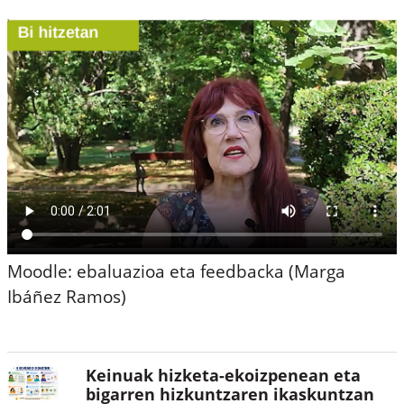
Blocks
Moodle: ebaluazioa eta feedbacka (Marga
Ibáñez Ramos)
Keinuak hizketa-ekoizpenean eta
bigarren hizkuntzaren ikaskuntzan