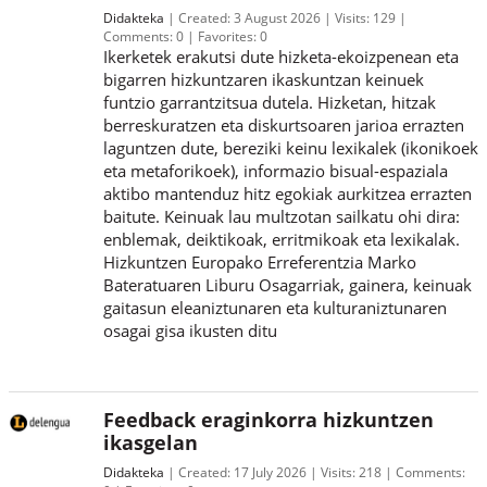
Didakteka
Created:
3 August 2026
Visits:
129
Comments:
0
Favorites:
0
Ikerketek erakutsi dute hizketa-ekoizpenean eta
bigarren hizkuntzaren ikaskuntzan keinuek
funtzio garrantzitsua dutela. Hizketan, hitzak
berreskuratzen eta diskurtsoaren jarioa errazten
laguntzen dute, bereziki keinu lexikalek (ikonikoek
eta metaforikoek), informazio bisual-espaziala
aktibo mantenduz hitz egokiak aurkitzea errazten
baitute. Keinuak lau multzotan sailkatu ohi dira:
enblemak, deiktikoak, erritmikoak eta lexikalak.
Hizkuntzen Europako Erreferentzia Marko
Bateratuaren Liburu Osagarriak, gainera, keinuak
gaitasun eleaniztunaren eta kulturaniztunaren
osagai gisa ikusten ditu
Feedback eraginkorra hizkuntzen
ikasgelan
Didakteka
Created:
17 July 2026
Visits:
218
Comments: