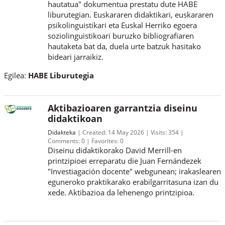
hautatua" dokumentua prestatu dute HABE
liburutegian. Euskararen didaktikari, euskararen
psikolinguistikari eta Euskal Herriko egoera
soziolinguistikoari buruzko bibliografiaren
hautaketa bat da, duela urte batzuk hasitako
bideari jarraikiz.
Egilea:
HABE Liburutegia
Aktibazioaren garrantzia diseinu
didaktikoan
Didakteka
Created:
14 May 2026
Visits:
354
Comments:
0
Favorites:
0
Diseinu didaktikorako David Merrill-en
printzipioei erreparatu die Juan Fernándezek
"Investiagación docente" webgunean; irakaslearen
eguneroko praktikarako erabilgarritasuna izan du
xede. Aktibazioa da lehenengo printzipioa.