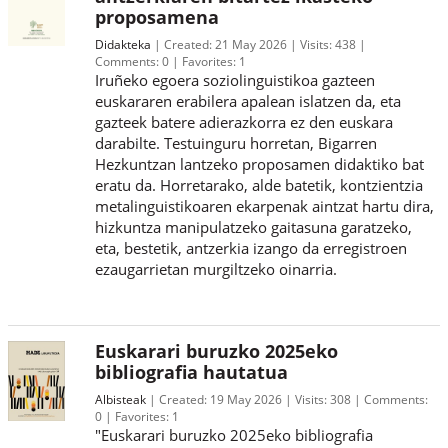
proposamena
Didakteka
Created:
21 May 2026
Visits:
438
Comments:
0
Favorites:
1
Iruñeko egoera soziolinguistikoa gazteen
euskararen erabilera apalean islatzen da, eta
gazteek batere adierazkorra ez den euskara
darabilte. Testuinguru horretan, Bigarren
Hezkuntzan lantzeko proposamen didaktiko bat
eratu da. Horretarako, alde batetik, kontzientzia
metalinguistikoaren ekarpenak aintzat hartu dira,
hizkuntza manipulatzeko gaitasuna garatzeko,
eta, bestetik, antzerkia izango da erregistroen
ezaugarrietan murgiltzeko oinarria.
Euskarari buruzko 2025eko
bibliografia hautatua
Albisteak
Created:
19 May 2026
Visits:
308
Comments:
0
Favorites:
1
"Euskarari buruzko 2025eko bibliografia