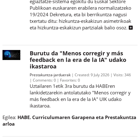
egiaztatze-sistema egokitu du Euskal Sektore
Publikoan euskararen erabilera normalizatzeko
19/2024 Dekretura, eta bi berrikuntza nagusi
txertatu ditu: hizkuntza-eskakizun asimetrikoak
eta hizkuntza-eskakizun partzialak balio osoz.
Burutu da "Menos corregir y más
feedback en la era de la IA" udako
ikastaroa
Prestakuntza-jarduerak
Created:
9 July 2026
Visits:
346
Comments:
0
Favorites:
0
Uztailaren 1etik 3ra burutu da HABEren
lankidetzarekin antolatutako "Menos corregir y
más feedback en la era de la IA" UIK udako
ikastaroa.
Egilea:
HABE. Curriculumaren Garapena eta Prestakuntza
arloa