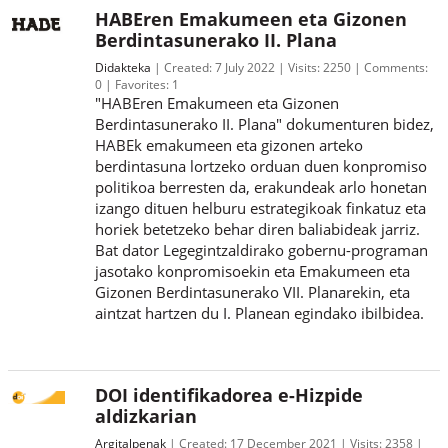
HABEren Emakumeen eta Gizonen
Berdintasunerako II. Plana
Didakteka
Created:
7 July 2022
Visits:
2250
Comments:
0
Favorites:
1
"HABEren Emakumeen eta Gizonen
Berdintasunerako II. Plana" dokumenturen bidez,
HABEk emakumeen eta gizonen arteko
berdintasuna lortzeko orduan duen konpromiso
politikoa berresten da, erakundeak arlo honetan
izango dituen helburu estrategikoak finkatuz eta
horiek betetzeko behar diren baliabideak jarriz.
Bat dator Legegintzaldirako gobernu-programan
jasotako konpromisoekin eta Emakumeen eta
Gizonen Berdintasunerako VII. Planarekin, eta
aintzat hartzen du I. Planean egindako ibilbidea.
DOI identifikadorea e-Hizpide
aldizkarian
Argitalpenak
Created:
17 December 2021
Visits:
2358