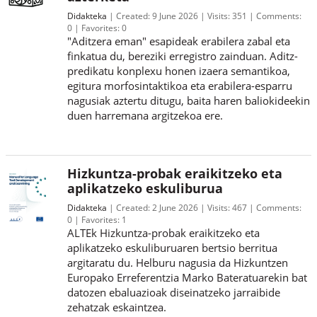
Didakteka
Created:
9 June 2026
Visits:
351
Comments:
0
Favorites:
0
"Aditzera eman" esapideak erabilera zabal eta
finkatua du, bereziki erregistro zainduan. Aditz-
predikatu konplexu honen izaera semantikoa,
egitura morfosintaktikoa eta erabilera-esparru
nagusiak aztertu ditugu, baita haren baliokideekin
duen harremana argitzekoa ere.
Hizkuntza-probak eraikitzeko eta
aplikatzeko eskuliburua
Didakteka
Created:
2 June 2026
Visits:
467
Comments:
0
Favorites:
1
ALTEk Hizkuntza-probak eraikitzeko eta
aplikatzeko eskuliburuaren bertsio berritua
argitaratu du. Helburu nagusia da Hizkuntzen
Europako Erreferentzia Marko Bateratuarekin bat
datozen ebaluazioak diseinatzeko jarraibide
zehatzak eskaintzea.