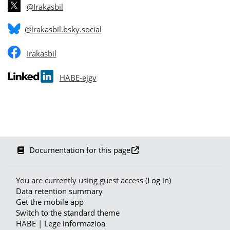
@Irakasbil
@irakasbil.bsky.social
Irakasbil
HABE-ejgv
Documentation for this page
You are currently using guest access (
Log in
)
Data retention summary
Get the mobile app
Switch to the standard theme
HABE
|
Lege informazioa