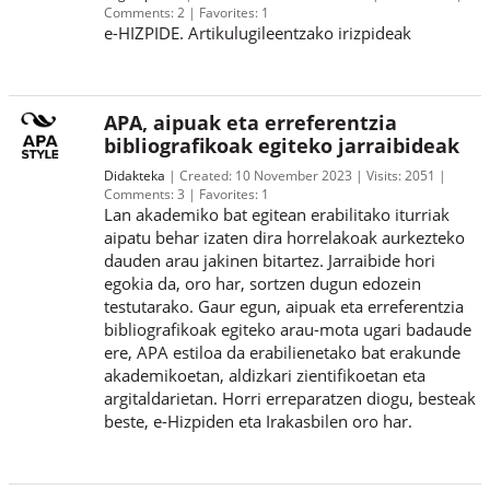
Comments:
2
Favorites:
1
e-HIZPIDE. Artikulugileentzako irizpideak
APA, aipuak eta erreferentzia
bibliografikoak egiteko jarraibideak
Didakteka
Created:
10 November 2023
Visits:
2051
Comments:
3
Favorites:
1
Lan akademiko bat egitean erabilitako iturriak
aipatu behar izaten dira horrelakoak aurkezteko
dauden arau jakinen bitartez. Jarraibide hori
egokia da, oro har, sortzen dugun edozein
testutarako. Gaur egun, aipuak eta erreferentzia
bibliografikoak egiteko arau-mota ugari badaude
ere, APA estiloa da erabilienetako bat erakunde
akademikoetan, aldizkari zientifikoetan eta
argitaldarietan. Horri erreparatzen diogu, besteak
beste, e-Hizpiden eta Irakasbilen oro har.