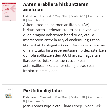
AAren erabilera hizkuntzaren
analisian
Didakteka
Created:
7 May 2026
Visits:
437
Comments:
0
Favorites:
0
Azken urteotan, adimen artifizialak (AA)
hizkuntzaren ikerketan eta irakaskuntzan izan
duen eragina nabarmen handitu da, eta La
intersección entre la IA y el análisis lingüístico
liburuxkak Filologiako Gradu Amaierako Lanetan
oinarritutako hiru esperientziaren bidez aztertzen
du nola aplikatzen den AA bi ardatz nagusitan:
ikasleek sortutako testuen zuzenketa
automatikoan (katalanez eta ingelesez) eta
ironiaren detekzioan
Portfolio digitalaz
Didakteka
Created:
5 May 2026
Visits:
428
Comments:
0
Favorites:
0
Joan-Tomàs Pujolà eta Olivia Espejel Nonell-ek