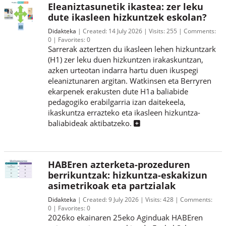
Eleaniztasunetik ikastea: zer leku
dute ikasleen hizkuntzek eskolan?
Didakteka
Created:
14 July 2026
Visits:
255
Comments:
0
Favorites:
0
Sarrerak aztertzen du ikasleen lehen hizkuntzark
(H1) zer leku duen hizkuntzen irakaskuntzan,
azken urteotan indarra hartu duen ikuspegi
eleaniztunaren argitan. Watkinsen eta Berryren
ekarpenek erakusten dute H1a baliabide
pedagogiko erabilgarria izan daitekeela,
ikaskuntza errazteko eta ikasleen hizkuntza-
baliabideak aktibatzeko.
HABEren azterketa-prozeduren
berrikuntzak: hizkuntza-eskakizun
asimetrikoak eta partzialak
Didakteka
Created:
9 July 2026
Visits:
428
Comments:
0
Favorites:
0
2026ko ekainaren 25eko Aginduak HABEren