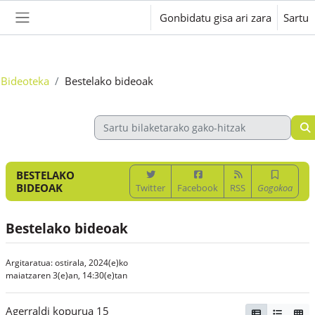
Joan eduki nagusira zuzenean
Gonbidatu gisa ari zara
Sartu
Alboko panela
Bideoteka
Bestelako bideoak
BESTELAKO
BIDEOAK
Twitter
Facebook
RSS
Gogokoa
Bestelako bideoak
Argitaratua: ostirala, 2024(e)ko
maiatzaren 3(e)an, 14:30(e)tan
Agerraldi kopurua 15