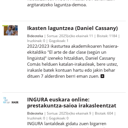
argitaratzeko laguntza-demoa.
Ikasten laguntzea (Daniel Cassany)
Bideoteka
Sortua:
2025(e)ko ekainak 11
Bisitak:
1184
Iruzkinak:
0
Gogokoak:
1
2022/2023 ikasturtea akademikoaren hasiera-
ekitaldiko "El arte de dar clase (según un
lingüista)" izeneko hitzaldian, Daniel Cassany
Comás helduen katalan-irakasleak, bere ustez,
irakasle batek kontuan hartu edo jakin behar
dituen 7 alderdiren berri eman zuen.
INGURA euskara online:
prestakuntza-saioa irakasleentzat
Bideoteka
Sortua:
2025(e)ko ekainak 9
Bisitak:
604
Iruzkinak:
0
Gogokoak:
0
INGURA lantaldeak gidatu zuen bigarren