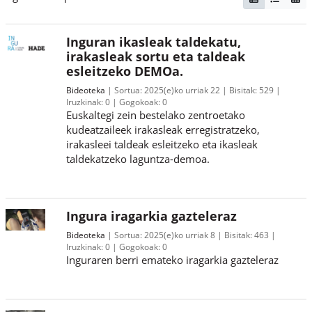
Inguran ikasleak taldekatu,
irakasleak sortu eta taldeak
esleitzeko DEMOa.
Bideoteka
Sortua:
2025(e)ko urriak 22
Bisitak:
529
Iruzkinak:
0
Gogokoak:
0
Euskaltegi zein bestelako zentroetako
kudeatzaileek irakasleak erregistratzeko,
irakasleei taldeak esleitzeko eta ikasleak
taldekatzeko laguntza-demoa.
Ingura iragarkia gazteleraz
Bideoteka
Sortua:
2025(e)ko urriak 8
Bisitak:
463
Iruzkinak:
0
Gogokoak:
0
Inguraren berri emateko iragarkia gazteleraz