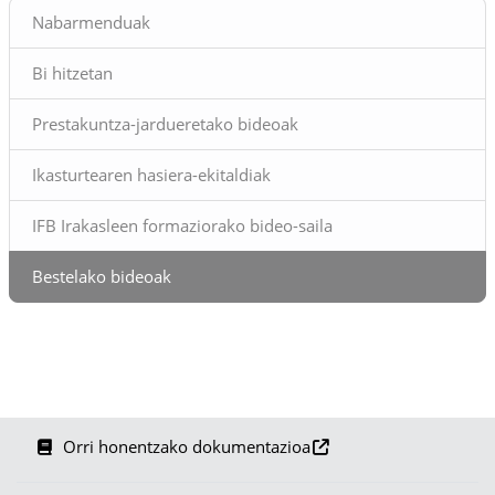
Blokeak
Nabarmenduak
Bi hitzetan
Prestakuntza-jardueretako bideoak
Ikasturtearen hasiera-ekitaldiak
IFB Irakasleen formaziorako bideo-saila
Bestelako bideoak
Orri honentzako dokumentazioa