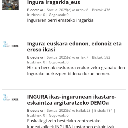
Ingura iragarkia_eus
Bideoteka
Sortua:
2025(e)ko urriak 8
Bisitak:
476
Iruzkinak:
0
Gogokoak:
0
Inguraren berri emateko iragarkia
Ingura: euskara edonon, edonoiz eta
eroso ikasi
Bideoteka
Sortua:
2025(e)ko urriak 7
Bisitak:
582
Iruzkinak:
0
Gogokoak:
0
Hiztun berriak euskarara erakartzeko grabatu den
Ingurako aurkezpen-bideoa duzue hemen.
INGURA ikas-ingurunean ikastaro-
eskaintza argitaratzeko DEMOa
Bideoteka
Sortua:
2025(e)ko irailak 23
Bisitak:
784
Iruzkinak:
0
Gogokoak:
0
Euskaltegi zein bestelako zentroetako
kudeatzaileek INGURA ikastaroen eskaintzak