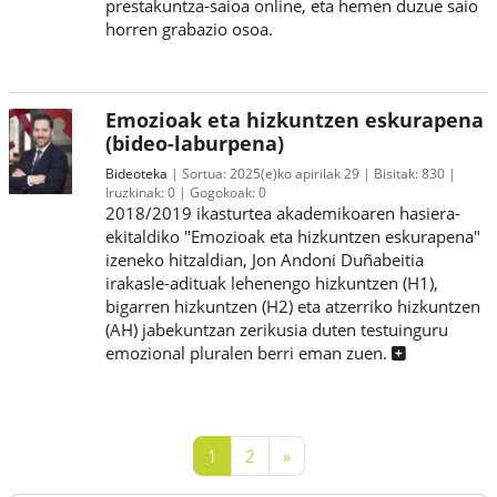
prestakuntza-saioa online, eta hemen duzue saio
horren grabazio osoa.
Emozioak eta hizkuntzen eskurapena
(bideo-laburpena)
Bideoteka
Sortua:
2025(e)ko apirilak 29
Bisitak:
830
Iruzkinak:
0
Gogokoak:
0
2018/2019 ikasturtea akademikoaren hasiera-
ekitaldiko "Emozioak eta hizkuntzen eskurapena"
izeneko hitzaldian, Jon Andoni Duñabeitia
irakasle-adituak lehenengo hizkuntzen (H1),
bigarren hizkuntzen (H2) eta atzerriko hizkuntzen
(AH) jabekuntzan zerikusia duten testuinguru
emozional pluralen berri eman zuen.
1. orria
2. orria
Hurrengo orria
1
2
»