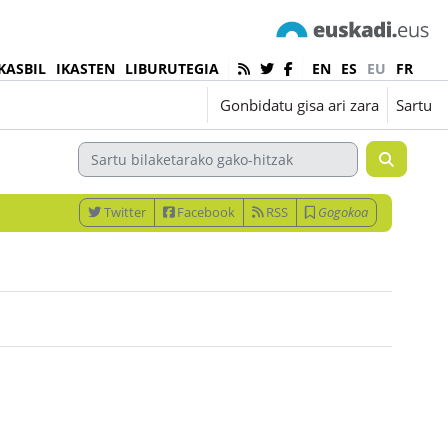
KASBIL
IKASTEN
LIBURUTEGIA
EN
ES
EU
FR
Euskara ‎(eu)‎
Gonbidatu gisa ari zara
Sartu
Twitter
Facebook
RSS
Gogokoa