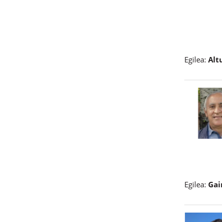
Egilea:
Alt
Egilea:
Gai