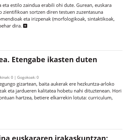
 eta estilo zaindua erabili ohi dute. Gurean, euskara
o zientifikoan sortzen diren testuen zuzentasuna
mendioak eta irizpenak (morfologikoak, sintaktikoak,
behar dira.
a. Etengabe ikasten duten
zkinak:
0
Gogokoak:
0
egungo gizartean, baita aukerak ere hezkuntza-arloko
ak eta jardueren kalitatea hobetu nahi dituztenean. Hori
tuan hartzea, betiere elkarrekin lotuta: curriculum,
ina euskararen irakaskuntzan: