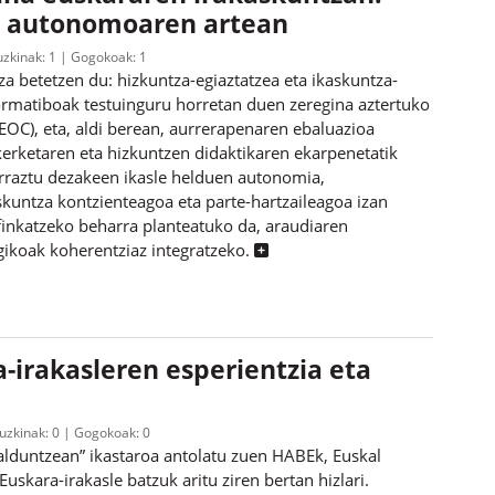
za autonomoaren artean
uzkinak:
1
Gogokoak:
1
a betetzen du: hizkuntza-egiaztatzea eta ikaskuntza-
ormatiboak testuinguru horretan duen zeregina aztertuko
OC), eta, aldi berean, aurrerapenaren ebaluazioa
ikerketaren eta hizkuntzen didaktikaren ekarpenetatik
erraztu dezakeen ikasle helduen autonomia,
skuntza kontzienteagoa eta parte-hartzaileagoa izan
 finkatzeko beharra planteatuko da, araudiaren
gikoak koherentziaz integratzeko.
a-irakasleren esperientzia eta
ruzkinak:
0
Gogokoak:
0
alduntzean” ikastaroa antolatu zuen HABEk, Euskal
uskara-irakasle batzuk aritu ziren bertan hizlari.