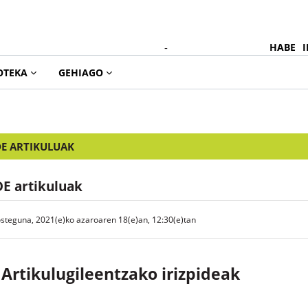
-
HABE
I
OTEKA
GEHIAGO
DE ARTIKULUAK
DE artikuluak
osteguna, 2021(e)ko azaroaren 18(e)an, 12:30(e)tan
Artikulugileentzako irizpideak