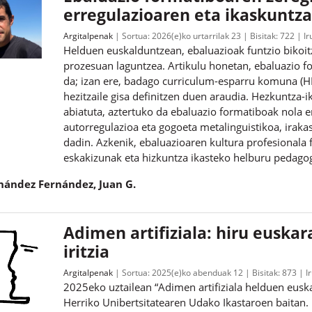
erregulazioaren eta ikaskunt
Argitalpenak
Sortua:
2026(e)ko urtarrilak 23
Bisitak:
722
Ir
Helduen euskalduntzean, ebaluazioak funtzio bikoitz
prozesuan laguntzea. Artikulu honetan, ebaluazio f
da; izan ere, badago curriculum-esparru komuna (HE
hezitzaile gisa definitzen duen araudia. Hezkuntza-
abiatuta, aztertuko da ebaluazio formatiboak nola 
autorregulazioa eta gogoeta metalinguistikoa, iraka
dadin. Azkenik, ebaluazioaren kultura profesionala
eskakizunak eta hizkuntza ikasteko helburu pedago
nández Fernández, Juan G.
Adimen artifiziala: hiru euskar
iritzia
Argitalpenak
Sortua:
2025(e)ko abenduak 12
Bisitak:
873
I
2025eko uztailean “Adimen artifiziala helduen eusk
Herriko Unibertsitatearen Udako Ikastaroen baitan. E