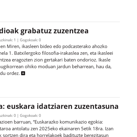
audioak grabatuz zuzentzea
ruzkinak:
1
Gogokoak:
0
uen Miren, ikasleen bideo edo podcasterako ahozko
ela 1. Batxilergoko filosofia-irakaslea zen, eta ikasleei
tzea eragozten zion gertakari baten ondorioz. Ikasle
mugikorrean ohiko moduan jardun beharrean, hau da,
ndu ordez.
: euskara idatziaren zuzentasuna
ruzkinak:
0
Gogokoak:
0
mazioen barruan, “Euskarazko komunikazio egokia:
staroa antolatu zen 2025eko ekainaren 5etik 18ra. Izan
 sortzen dira eta horrelakoek badituzte berezitasun