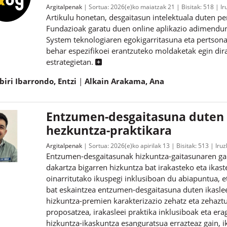
Argitalpenak
Sortua:
2026(e)ko maiatzak 21
Bisitak:
518
Ir
Artikulu honetan, desgaitasun intelektuala duten p
Fundazioak garatu duen online aplikazio adimendun
System teknologiaren egokigarritasuna eta pertsonal
behar espezifikoei erantzuteko moldaketak egin dira,
estrategietan.
biri Ibarrondo, Entzi
Alkain Arakama, Ana
Entzumen-desgaitasuna duten ik
hezkuntza-praktikara
Argitalpenak
Sortua:
2026(e)ko apirilak 13
Bisitak:
513
Iruz
Entzumen-desgaitasunak hizkuntza-gaitasunaren gar
dakartza bigarren hizkuntza bat irakasteko eta ikas
oinarritutako ikuspegi inklusiboan du abiapuntua, et
bat eskaintzea entzumen-desgaitasuna duten ikaslee
hizkuntza-premien karakterizazio zehatz eta zehaztuti
proposatzea, irakasleei praktika inklusiboak eta e
hizkuntza-ikaskuntza esanguratsua errazteaz gain, i