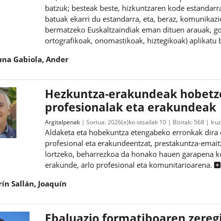
batzuk; besteak beste, hizkuntzaren kode estandarra
batuak ekarri du estandarra, eta, beraz, komunikazi
bermatzeko Euskaltzaindiak eman dituen arauak, go
ortografikoak, onomastikoak, hiztegikoak) aplikatu 
una Gabiola, Ander
Hezkuntza-erakundeak hobetze
profesionalak eta erakundeak
Argitalpenak
Sortua:
2026(e)ko otsailak 10
Bisitak:
568
Iru
Aldaketa eta hobekuntza etengabeko erronkak dira 
profesional eta erakundeentzat, prestakuntza-emaitz
lortzeko, beharrezkoa da honako hauen garapena kon
erakunde, arlo profesional eta komunitarioarena.
rín Sallán, Joaquín
Ebaluazio formatiboaren zereg