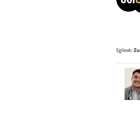
Egileak:
Zu