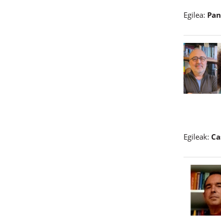
Egilea:
Pan
Egileak:
Ca