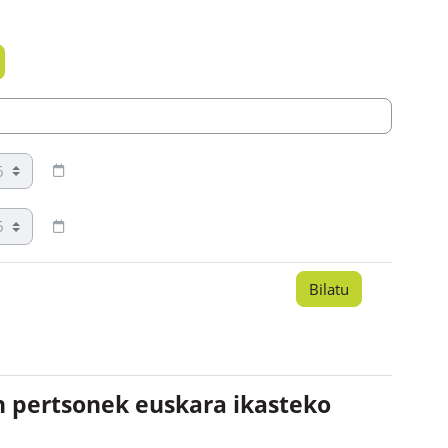
Urtea
Urtea
n pertsonek euskara ikasteko