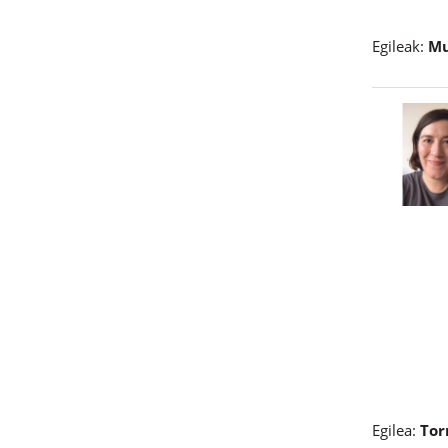
Egileak:
Mu
Egilea:
Tor