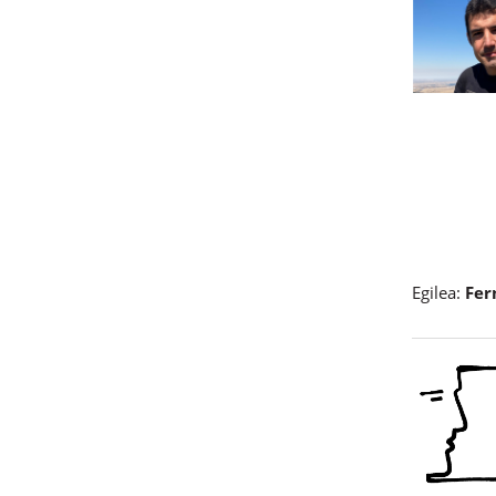
Egilea:
Fer