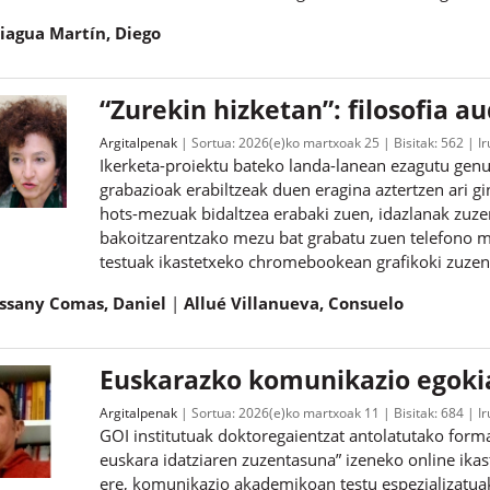
iagua Martín, Diego
“Zurekin hizketan”: filosofia 
Argitalpenak
Sortua:
2026(e)ko martxoak 25
Bisitak:
562
I
Ikerketa-proiektu bateko landa-lanean ezagutu gen
grabazioak erabiltzeak duen eragina aztertzen ari gin
hots-mezuak bidaltzea erabaki zuen, idazlanak zuzen
bakoitzarentzako mezu bat grabatu zuen telefono 
testuak ikastetxeko chromebookean grafikoki zuze
ssany Comas, Daniel
Allué Villanueva, Consuelo
Euskarazko komunikazio egokia
Argitalpenak
Sortua:
2026(e)ko martxoak 11
Bisitak:
684
I
GOI institutuak doktoregaientzat antolatutako for
euskara idatziaren zuzentasuna” izeneko online ika
ere, komunikazio akademikoan testu espezializatuak