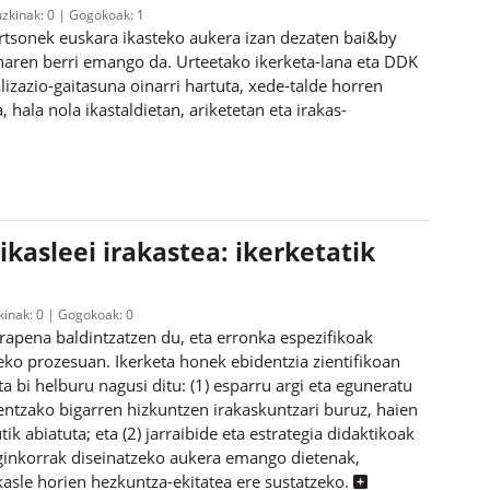
uzkinak:
0
Gogokoak:
1
ertsonek euskara ikasteko aukera izan dezaten bai&by
aren berri emango da. Urteetako ikerketa-lana eta DDK
izazio-gaitasuna oinarri hartuta, xede-talde horren
 hala nola ikastaldietan, ariketetan eta irakas-
asleei irakastea: ikerketatik
kinak:
0
Gogokoak:
0
apena baldintzatzen du, eta erronka espezifikoak
teko prozesuan. Ikerketa honek ebidentzia zientifikoan
a bi helburu nagusi ditu: (1) esparru argi eta eguneratu
ntzako bigarren hizkuntzen irakaskuntzari buruz, haien
k abiatuta; eta (2) jarraibide eta estrategia didaktikoak
raginkorrak diseinatzeko aukera emango dietenak,
kasle horien hezkuntza-ekitatea ere sustatzeko.