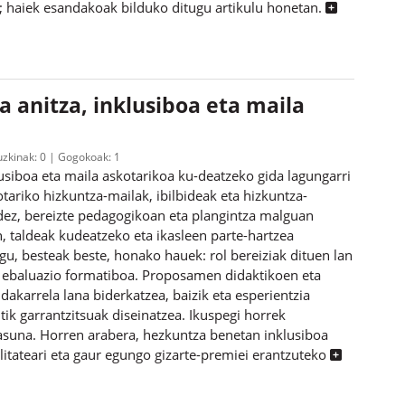
n; haiek esandakoak bilduko ditugu artikulu honetan.
 anitza, inklusiboa eta maila
uzkinak:
0
Gogokoak:
1
lusiboa eta maila askotarikoa ku-deatzeko gida lagungarri
tariko hizkuntza-mailak, ibilbideak eta hizkuntza-
ez, bereizte pedagogikoan eta plangintza malguan
 taldeak kudeatzeko eta ikasleen parte-hartzea
u, besteak beste, honako hauek: rol bereiziak dituen lan
ta ebaluazio formatiboa. Proposamen didaktikoen eta
akarrela lana biderkatzea, baizik eta esperientzia
ik garrantzitsuak diseinatzea. Ikuspegi horrek
asuna. Horren arabera, hezkuntza benetan inklusiboa
itateari eta gaur egungo gizarte-premiei erantzuteko