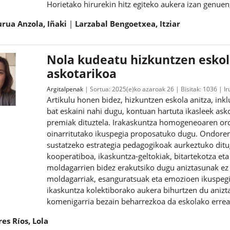
Horietako hirurekin hitz egiteko aukera izan genue
rua Anzola, Iñaki
Larzabal Bengoetxea, Itziar
Nola kudeatu hizkuntzen eskola
askotarikoa
Argitalpenak
Sortua:
2025(e)ko azaroak 26
Bisitak:
1036
Ir
Artikulu honen bidez, hizkuntzen eskola anitza, ink
bat eskaini nahi dugu, kontuan hartuta ikasleek asko
premiak dituztela. Irakaskuntza homogeneoaren ord
oinarritutako ikuspegia proposatuko dugu. Ondoren,
sustatzeko estrategia pedagogikoak aurkeztuko ditug
kooperatiboa, ikaskuntza-geltokiak, bitartekotza e
moldagarrien bidez erakutsiko dugu aniztasunak ez d
moldagarriak, esanguratsuak eta emozioen ikuspegit
ikaskuntza kolektiborako aukera bihurtzen du anizt
komenigarria bezain beharrezkoa da eskolako erreal
res Ríos, Lola