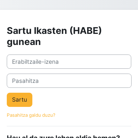
Sartu Ikasten (HABE)
gunean
Erabiltzaile-izena
Pasahitza
Sartu
Pasahitza galdu duzu?
Hau al da zure lehen aldia hemen?