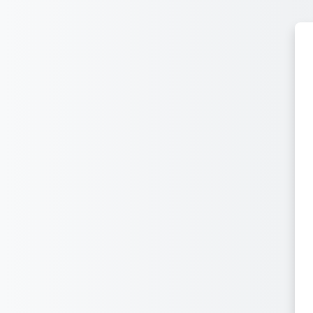
Joan eduki nagusira zuzenean