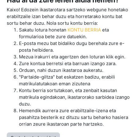
Kaixo! Edozein ikastarotara sartzeko webgune honetako
erabiltzaile izan behar duzu eta horretarako kontu bat
sortu behar duzu. Nola sortu kontu berria:
Sakatu lotura honetan
KONTU BERRIA
eta
formularioa bete zure datuekin.
E-posta mezu bat bidaliko dugu berehala zure e-
posta helbidera.
Mezua irakurri eta agertzen den loturan klik egin.
Zure kontua berretsi eta barruan izango zara.
Orduan, nahi duzun ikastaroa aukeratu.
"Partaide-giltza" bat eskatzen badizu, erabili
matrikulatutakoan eman zizutena
Kontu berria sortutakoan, eta zenbait kasutan
matrikula egindakoan, ikastarorako sarbidea izango
duzu.
Hemendik aurrera zure erabiltzaile-izena eta
pasahitza besterik ez dituzu sartu beharko hasiera
orrian zeure ikastaroan parte hartzeko.