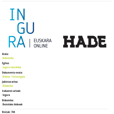
Atala:
Bideoteka
Egilea:
Ingura lantaldea
Dokumentu-mota:
Bideoa / Entzungaia
Jakintza-arloa:
Didaktika
Irakasten-arloak:
Ingura
Bideoteka:
Bestelako bideoak
Bisitak:
784