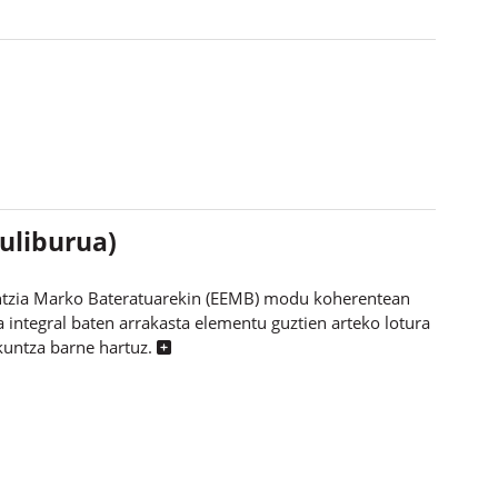
uliburua)
entzia Marko Bateratuarekin (EEMB) modu koherentean
 integral baten arrakasta elementu guztien arteko lotura
akuntza barne hartuz.