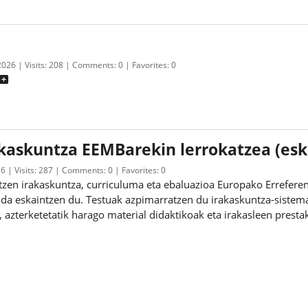
 2026
Visits:
208
Comments:
0
Favorites:
0
kaskuntza EEMBarekin lerrokatzea (esk
26
Visits:
287
Comments:
0
Favorites:
0
tzen irakaskuntza, curriculuma eta ebaluazioa Europako Errefer
ida eskaintzen du. Testuak azpimarratzen du irakaskuntza-sistema
, azterketetatik harago material didaktikoak eta irakasleen prest