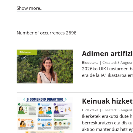
Show more...
Number of occurrences 2698
Adimen artifiz
Bideoteka
Created:
3 August
2026ko UIK ikastaroen b
era de la IA" ikastaroa 
Keinuak hizket
Didakteka
Created:
3 August
Ikerketek erakutsi dute 
berreskuratzen eta diskur
aktibo mantenduz hitz ego