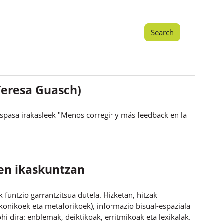
Teresa Guasch)
spasa irakasleek "Menos corregir y más feedback en la
ren ikaskuntzan
funtzio garrantzitsua dutela. Hizketan, hitzak
(ikonikoek eta metaforikoek), informazio bisual-espaziala
hi dira: enblemak, deiktikoak, erritmikoak eta lexikalak.