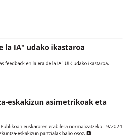
e la IA" udako ikastaroa
s feedback en la era de la IA" UIK udako ikastaroa.
za-eskakizun asimetrikoak eta
 Publikoan euskararen erabilera normalizatzeko 19/2024
izkuntza-eskakizun partzialak balio osoz.