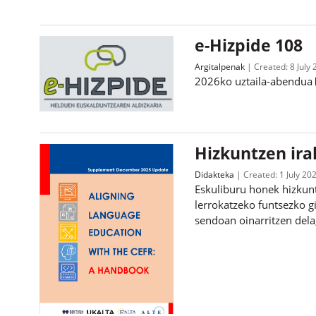
e-Hizpide 108
Argitalpenak
Created:
8 July
2026ko uztaila-abendua
Hizkuntzen ira
Didakteka
Created:
1 July 20
Eskuliburu honek hizkun
lerrokatzeko funtsezko g
sendoan oinarritzen dela