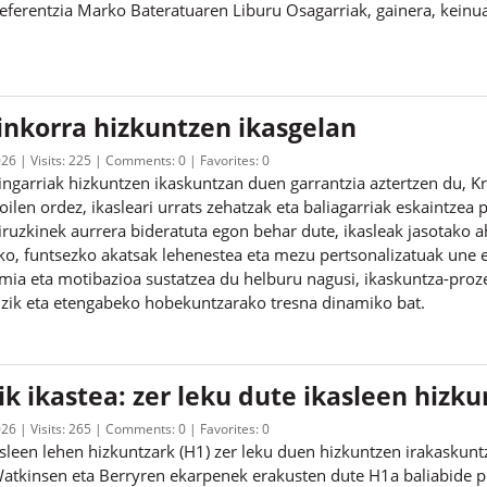
ferentzia Marko Bateratuaren Liburu Osagarriak, gainera, keinua
nkorra hizkuntzen ikasgelan
026
Visits:
225
Comments:
0
Favorites:
0
ngarriak hizkuntzen ikaskuntzan duen garrantzia aztertzen du, Kri
oilen ordez, ikasleari urrats zehatzak eta baliagarriak eskaintzea
iruzkinek aurrera bideratuta egon behar dute, ikasleak jasotako a
teko, funtsezko akatsak lehenestea eta mezu pertsonalizatuak un
mia eta motibazioa sustatzea du helburu nagusi, ikaskuntza-proz
izik eta etengabeko hobekuntzarako tresna dinamiko bat.
ik ikastea: zer leku dute ikasleen hizk
026
Visits:
265
Comments:
0
Favorites:
0
asleen lehen hizkuntzark (H1) zer leku duen hizkuntzen irakaskun
Watkinsen eta Berryren ekarpenek erakusten dute H1a baliabide pe