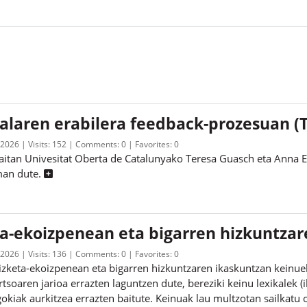
ialaren erabilera feedback-prozesuan (
 2026
Visits:
152
Comments:
0
Favorites:
0
aitan Univesitat Oberta de Catalunyako Teresa Guasch eta Anna E
eman dute.
a-ekoizpenean eta bigarren hizkuntza
 2026
Visits:
136
Comments:
0
Favorites:
0
hizketa-ekoizpenean eta bigarren hizkuntzaren ikaskuntzan keinuek 
tsoaren jarioa errazten laguntzen dute, bereziki keinu lexikalek 
kiak aurkitzea errazten baitute. Keinuak lau multzotan sailkatu o