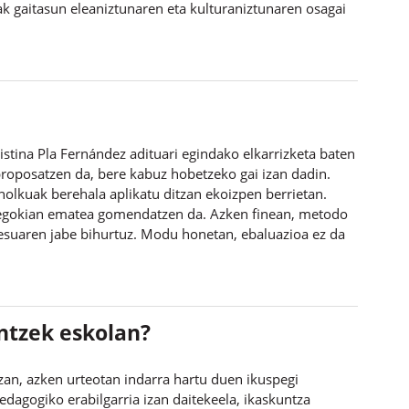
k gaitasun eleaniztunaren eta kulturaniztunaren osagai
stina Pla Fernández adituari egindako elkarrizketa baten
 proposatzen da, bere kabuz hobetzeko gai izan dadin.
holkuak berehala aplikatu ditzan ekoizpen berrietan.
e egokian ematea gomendatzen da. Azken finean, metodo
esuaren jabe bihurtuz. Modu honetan, ebaluazioa ez da
untzek eskolan?
tzan, azken urteotan indarra hartu duen ikuspegi
dagogiko erabilgarria izan daitekeela, ikaskuntza