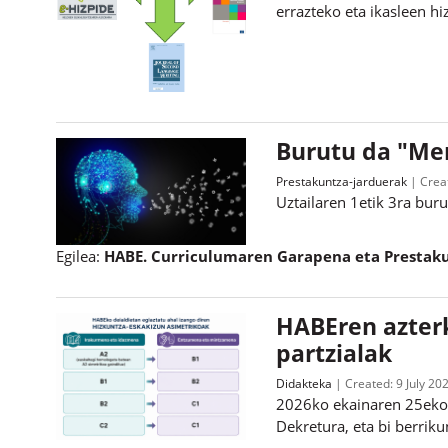
errazteko eta ikasleen h
Burutu da "Men
Prestakuntza-jarduerak
Crea
Uztailaren 1etik 3ra bur
Egilea:
HABE. Curriculumaren Garapena eta Prestaku
HABEren azterk
partzialak
Didakteka
Created:
9 July 20
2026ko ekainaren 25eko 
Dekretura, eta bi berriku