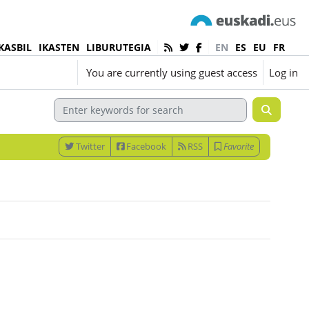
KASBIL
IKASTEN
LIBURUTEGIA
EN
ES
EU
FR
English ‎(en)‎
You are currently using guest access
Log in
Twitter
Facebook
RSS
Favorite