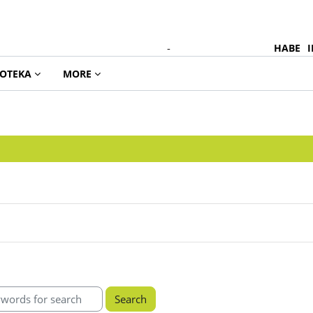
-
HABE
I
EOTEKA
MORE
itzak