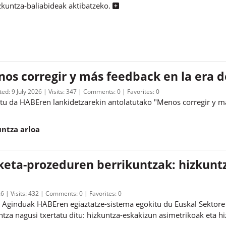
izkuntza-baliabideak aktibatzeko.
os corregir y más feedback en la era d
ted:
9 July 2026
Visits:
347
Comments:
0
Favorites:
0
utu da HABEren lankidetzarekin antolatutako "Menos corregir y má
ntza arloa
eta-prozeduren berrikuntzak: hizkunt
26
Visits:
432
Comments:
0
Favorites:
0
Aginduak HABEren egiaztatze-sistema egokitu du Euskal Sektore
ntza nagusi txertatu ditu: hizkuntza-eskakizun asimetrikoak eta h