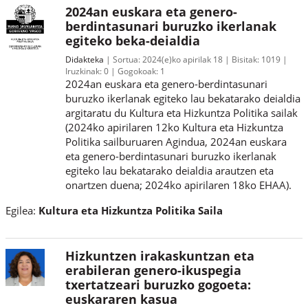
2024an euskara eta genero-
berdintasunari buruzko ikerlanak
egiteko beka-deialdia
Didakteka
Sortua:
2024(e)ko apirilak 18
Bisitak:
1019
Iruzkinak:
0
Gogokoak:
1
2024an euskara eta genero-berdintasunari
buruzko ikerlanak egiteko lau bekatarako deialdia
argitaratu du Kultura eta Hizkuntza Politika sailak
(2024ko apirilaren 12ko Kultura eta Hizkuntza
Politika sailburuaren Agindua, 2024an euskara
eta genero-berdintasunari buruzko ikerlanak
egiteko lau bekatarako deialdia arautzen eta
onartzen duena; 2024ko apirilaren 18ko EHAA).
Egilea:
Kultura eta Hizkuntza Politika Saila
Hizkuntzen irakaskuntzan eta
erabileran genero-ikuspegia
txertatzeari buruzko gogoeta:
euskararen kasua