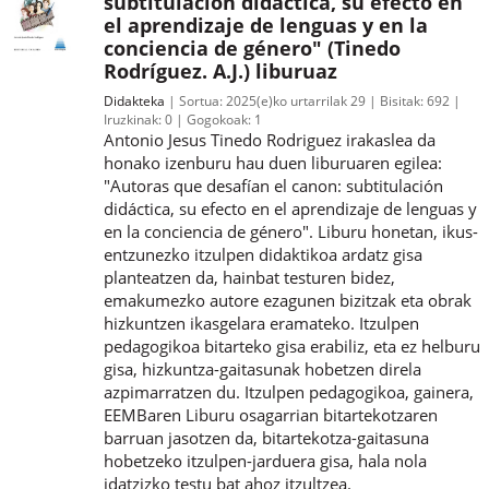
subtitulación didáctica, su efecto en
el aprendizaje de lenguas y en la
conciencia de género" (Tinedo
Rodríguez. A.J.) liburuaz
Didakteka
Sortua:
2025(e)ko urtarrilak 29
Bisitak:
692
Iruzkinak:
0
Gogokoak:
1
Antonio Jesus Tinedo Rodriguez irakaslea da
honako izenburu hau duen liburuaren egilea:
"Autoras que desafían el canon: subtitulación
didáctica, su efecto en el aprendizaje de lenguas y
en la conciencia de género". Liburu honetan, ikus-
entzunezko itzulpen didaktikoa ardatz gisa
planteatzen da, hainbat testuren bidez,
emakumezko autore ezagunen bizitzak eta obrak
hizkuntzen ikasgelara eramateko. Itzulpen
pedagogikoa bitarteko gisa erabiliz, eta ez helburu
gisa, hizkuntza-gaitasunak hobetzen direla
azpimarratzen du. Itzulpen pedagogikoa, gainera,
EEMBaren Liburu osagarrian bitartekotzaren
barruan jasotzen da, bitartekotza-gaitasuna
hobetzeko itzulpen-jarduera gisa, hala nola
idatzizko testu bat ahoz itzultzea.