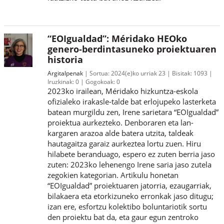
“EOIgualdad”: Méridako HEOko
genero-berdintasuneko proiektuaren
historia
Argitalpenak
Sortua:
2024(e)ko urriak 23
Bisitak:
1093
Iruzkinak:
0
Gogokoak:
0
2023ko irailean, Méridako hizkuntza-eskola
ofizialeko irakasle-talde bat erlojupeko lasterketa
batean murgildu zen, Irene sarietara “EOIgualdad”
proiektua aurkezteko. Denboraren eta lan-
kargaren arazoa alde batera utzita, taldeak
hautagaitza garaiz aurkeztea lortu zuen. Hiru
hilabete beranduago, espero ez zuten berria jaso
zuten: 2023ko lehenengo Irene saria jaso zutela
zegokien kategorian. Artikulu honetan
“EOIgualdad” proiektuaren jatorria, ezaugarriak,
bilakaera eta etorkizuneko erronkak jaso ditugu;
izan ere, esfortzu kolektibo boluntariotik sortu
den proiektu bat da, eta gaur egun zentroko