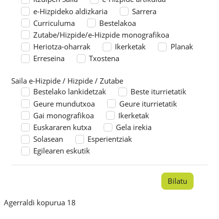
e-Hizpideko aldizkaria
Sarrera
Curriculuma
Bestelakoa
Zutabe/Hizpide/e-Hizpide monografikoa
Heriotza-oharrak
Ikerketak
Planak
Erreseina
Txostena
Saila e-Hizpide / Hizpide / Zutabe
Saila e-Hizpide / Hizpide / Zutabe
Bestelako lankidetzak
Beste iturrietatik
Geure mundutxoa
Geure iturrietatik
Gai monografikoa
Ikerketak
Euskararen kutxa
Gela irekia
Solasean
Esperientziak
Egilearen eskutik
Agerraldi kopurua 18