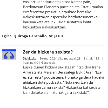
euskarri identitarioetako bat izateaz gain,
Berdintasun Planaren parte da eta Estatu mailan
erreferentzia preziatua araubide bereziko
irakaskuntzaren esparruko berdintasunerako,
hausnarketa eta inklusioa sustatzen baititu
hizkuntzen irakaskuntzan.
Egilea:
Quiroga Caraballo, Mª Jesús
Zer da hizkera sexista?
Didakteka
Sortua:
2024(e)ko maiatzak 23
Bisitak:
1331
Iruzkinak:
0
Gogokoak:
1
Euskaldunen hizkera sexistaz mintzo dira Irene
Arrarats eta Maialen Berasategi BERRIAren "Ezer
ez eta festa" podcastean. Honako galdera hauekin
abiatzen dute podcasta: “Nola neurtzen da
hizkuntzen zama sexista? Hizkuntza bat sexista
izan daiteke ala hiztunak gara sexistak?“.