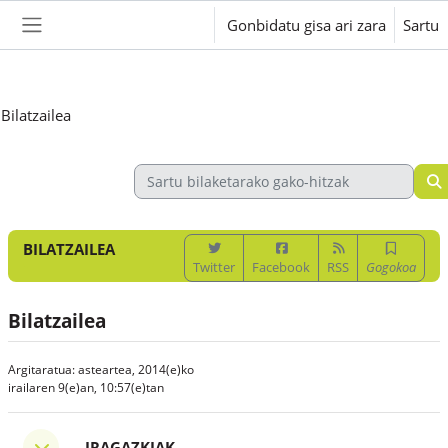
Joan eduki nagusira zuzenean
Gonbidatu gisa ari zara
Sartu
Alboko panela
Bilatzailea
BILATZAILEA
Twitter
Facebook
RSS
Gogokoa
Bilatzailea
Argitaratua: asteartea, 2014(e)ko
irailaren 9(e)an, 10:57(e)tan
Iragazkiak
IRAGAZKIAK