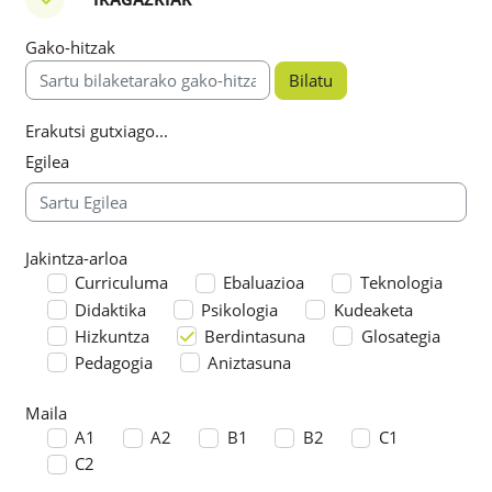
Iragazkiak
Gako-hitzak
Gako-hitzak
Erakutsi gutxiago...
Egilea
Jakintza-arloa
Jakintza-arloa
Curriculuma
Ebaluazioa
Teknologia
Didaktika
Psikologia
Kudeaketa
Hizkuntza
Berdintasuna
Glosategia
Pedagogia
Aniztasuna
Maila
Maila
A1
A2
B1
B2
C1
C2