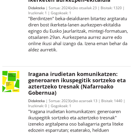
Didakteka
Sortua:
2024(e)ko otsailak 23
Bisitak:
1320
Iruzkinak:
1
Gogokoak:
1
"Berdintzen" beka-deialdiaren bitartez argitaratu
diren bost ikerketa-lanen aurkezpen-ekitaldia
egingo du Eusko Jaurlaritzak, mintegi-formatuan,
otsailaren 29an. Aurkezpena aurrez aurre edo
online ikusi ahal izango da. Izena eman behar da
aldez aurretik.
Iragana irudietan komunikatzen:
generoaren ikuspegitik sortzeko eta
aztertzeko tresnak (Nafarroako
Gobernua)
Didakteka
Sortua:
2023(e)ko azaroak 13
Bisitak:
1440
Iruzkinak:
0
Gogokoak:
1
"Iragana irudietan komunikatzen: generoaren
ikuspegitik sortzeko eta aztertzeko tresnak"
izeneko argitalpena oso baliagarria gerta liteke
edozein esparrutan; esaterako, helduen