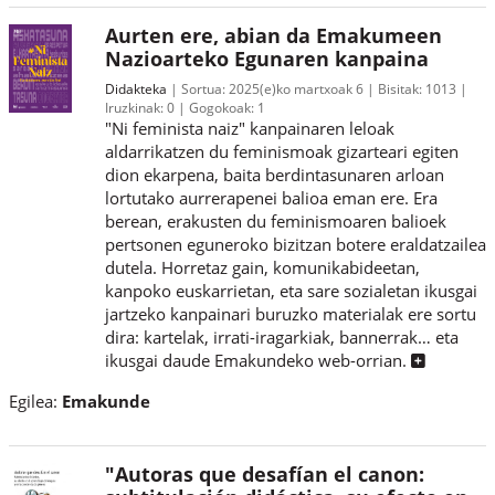
Aurten ere, abian da Emakumeen
Nazioarteko Egunaren kanpaina
Didakteka
Sortua:
2025(e)ko martxoak 6
Bisitak:
1013
Iruzkinak:
0
Gogokoak:
1
"Ni feminista naiz" kanpainaren leloak
aldarrikatzen du feminismoak gizarteari egiten
dion ekarpena, baita berdintasunaren arloan
lortutako aurrerapenei balioa eman ere. Era
berean, erakusten du feminismoaren balioek
pertsonen eguneroko bizitzan botere eraldatzailea
dutela. Horretaz gain, komunikabideetan,
kanpoko euskarrietan, eta sare sozialetan ikusgai
jartzeko kanpainari buruzko materialak ere sortu
dira: kartelak, irrati-iragarkiak, bannerrak… eta
ikusgai daude Emakundeko web-orrian.
Egilea:
Emakunde
"Autoras que desafían el canon: