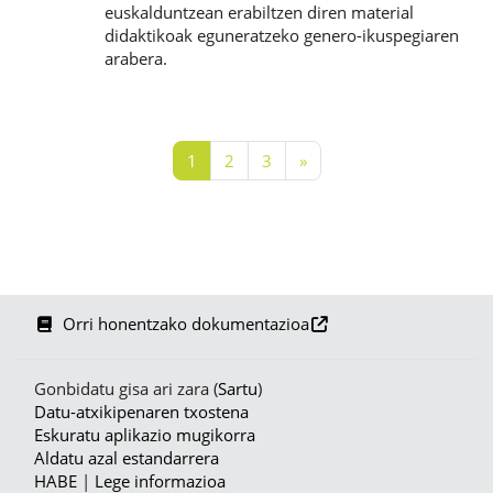
euskalduntzean erabiltzen diren material
didaktikoak eguneratzeko genero-ikuspegiaren
arabera.
1. orria
2. orria
3. orria
Hurrengo orria
1
2
3
»
Orri honentzako dokumentazioa
Gonbidatu gisa ari zara (
Sartu
)
Datu-atxikipenaren txostena
Eskuratu aplikazio mugikorra
Aldatu azal estandarrera
HABE
|
Lege informazioa