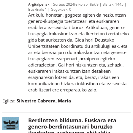
Argitalpenak
Sortua:
2024(e)ko apirilak 9
Bisitak:
1445
Iruzkinak:
1
Gogokoak:
0
Artikulu honetan, gogoeta egiten da hezkuntzan
genero-ikuspegia txertatzeari eta euskararen
erabilera ez-sexistari buruz. Artikuluan, genero-
ikuspegia irakaskuntzan eta ikerketan txertatzeko
gida bat aurkezten da. Gida hori Deustuko
Unibertsitatean koordinatu du artikulugileak, eta
arreta berezia jarri du irakaskuntzan eta genero-
ikuspegiaren ezarpenari jarraipena egiteko
adierazleetan. Gai hori hizkuntzen eta, zehazki,
euskararen irakaskuntzan izan dezakeen
eraginarekin lotzen da, eta, beraz, irakasleen
komunikazioan hizkera inklusiboa eta ez-sexista
erabiltzeari ere erreparatuko zaio.
Egilea:
Silvestre Cabrera, María
Berdintzen bilduma. Euskara eta
genero-berdintasunari buruzko
ikerketen aurkezpen-ekitaldia