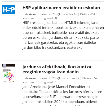
H5P aplikazioaren erabilera eskolan
Didakteka
Sortua:
2025(e)ko otsailak 18
Bisitak:
854
Iruzkinak:
0
Gogokoak:
0
H5P tresna digital bat da, HTML5 teknologiaren
bidez eduki interaktiboak sortzeko aukera ematen
duena. Irakasleek baliabide hau erabil dezakete
beren eskoletan jarduera dinamikoak eta parte-
hartzaileak garatzeko, eta egokia izan daiteke
jardun biko irakaskuntzan, esaterako.
Jarduera afektiboak, ikaskuntza
eraginkorragoa izan dadin
Didakteka
Sortua:
2025(e)ko urtarrilak 27
Bisitak:
659
Iruzkinak:
0
Gogokoak:
1
Jane Arnold eta José Manuel Foncubiertak
idatzitako "La atención a los factores afectivos en
la enseñanza de ELE" liburuaren erreseina egin
genuen Irakasbilen 2024ko abenduan, alderdi