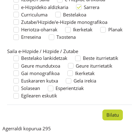
e-Hizpideko aldizkaria
Sarrera
Curriculuma
Bestelakoa
Zutabe/Hizpide/e-Hizpide monografikoa
Heriotza-oharrak
Ikerketak
Planak
Erreseina
Txostena
Saila e-Hizpide / Hizpide / Zutabe
Saila e-Hizpide / Hizpide / Zutabe
Bestelako lankidetzak
Beste iturrietatik
Geure mundutxoa
Geure iturrietatik
Gai monografikoa
Ikerketak
Euskararen kutxa
Gela irekia
Solasean
Esperientziak
Egilearen eskutik
Agerraldi kopurua 295