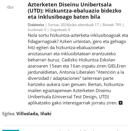
Azterketen Diseinu Unibertsala
(UTD): Hizkuntza-ebaluazio bidezko
eta inklusiboago baten bila
Didakteka
Sortua:
2024(e)ko abenduak 17
Bisitak:
795
Iruzkinak:
0
Gogokoak:
0
Nola sortu hizkuntza-azterketa inklusiboagoak eta
fidagarriagoak? Azken urteotan, gero eta gehiago
hitz egiten da hizkuntza-ebaluazioetan
aniztasunari eta inklusibitateari erantzuteko
beharrari buruz. Cadizko Hizkuntza Eskolan
azaroaren 15ean eta 16an ospatu ziren GIELEren
jardunaldietan, Antonia Liberalen "Atención a la
diversidad / adaptaciones" tailerrean parte
hartzeko aukera izan genuen. Bertan, hizkuntza-
mailen egiaztapenean Azterketen Diseinu
Unibertsala (Universal Test Design, UTD)
aplikatzeko gako interesgarriak jorratu ziren.
Egilea:
Villoslada, Iñaki