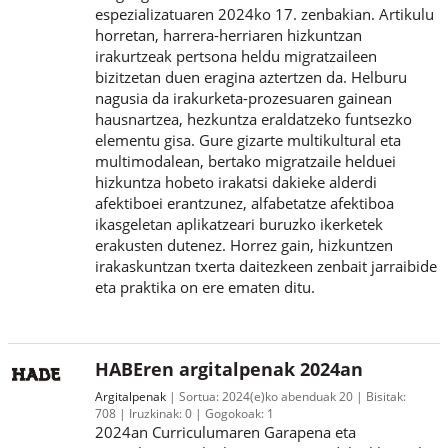
espezializatuaren 2024ko 17. zenbakian. Artikulu
horretan, harrera-herriaren hizkuntzan
irakurtzeak pertsona heldu migratzaileen
bizitzetan duen eragina aztertzen da. Helburu
nagusia da irakurketa-prozesuaren gainean
hausnartzea, hezkuntza eraldatzeko funtsezko
elementu gisa. Gure gizarte multikultural eta
multimodalean, bertako migratzaile helduei
hizkuntza hobeto irakatsi dakieke alderdi
afektiboei erantzunez, alfabetatze afektiboa
ikasgeletan aplikatzeari buruzko ikerketek
erakusten dutenez. Horrez gain, hizkuntzen
irakaskuntzan txerta daitezkeen zenbait jarraibide
eta praktika on ere ematen ditu.
HABEren argitalpenak 2024an
Argitalpenak
Sortua:
2024(e)ko abenduak 20
Bisitak:
708
Iruzkinak:
0
Gogokoak:
1
2024an Curriculumaren Garapena eta