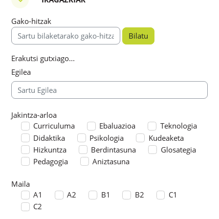
Iragazkiak
Gako-hitzak
Gako-hitzak
Erakutsi gutxiago...
Egilea
Jakintza-arloa
Jakintza-arloa
Curriculuma
Ebaluazioa
Teknologia
Didaktika
Psikologia
Kudeaketa
Hizkuntza
Berdintasuna
Glosategia
Pedagogia
Aniztasuna
Maila
Maila
A1
A2
B1
B2
C1
C2