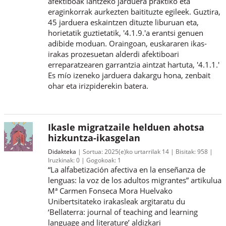
afektiboak lantzeko jarduera praktiko eta
eraginkorrak aurkezten baitituzte egileek. Guztira,
45 jarduera eskaintzen dituzte liburuan eta,
horietatik guztietatik, '4.1.9.'a erantsi genuen
adibide moduan. Oraingoan, euskararen ikas-
irakas prozesuetan alderdi afektiboari
erreparatzearen garrantzia aintzat hartuta, '4.1.1.'
Es mío izeneko jarduera dakargu hona, zenbait
ohar eta irizpiderekin batera.
Ikasle migratzaile helduen ahotsa
hizkuntza-ikasgelan
Didakteka
Sortua:
2025(e)ko urtarrilak 14
Bisitak:
958
Iruzkinak:
0
Gogokoak:
1
“La alfabetización afectiva en la enseñanza de
lenguas: la voz de los adultos migrantes” artikulua
Mª Carmen Fonseca Mora Huelvako
Unibertsitateko irakasleak argitaratu du
‘Bellaterra: journal of teaching and learning
language and literature’ aldizkari