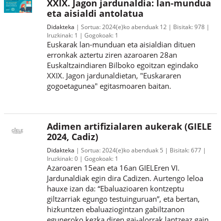
XXIX. Jagon jardunaldia: lan-mundua
eta aisialdi antolatua
Didakteka
Sortua:
2024(e)ko abenduak 12
Bisitak:
978
Iruzkinak:
1
Gogokoak:
1
Euskarak lan-munduan eta aisialdian dituen
erronkak aztertu ziren azaroaren 28an
Euskaltzaindiaren Bilboko egoitzan egindako
XXIX. Jagon jardunaldietan, "Euskararen
gogoetagunea" egitasmoaren baitan.
Adimen artifizialaren aukerak (GIELE
2024, Cadiz)
Didakteka
Sortua:
2024(e)ko abenduak 5
Bisitak:
677
Iruzkinak:
0
Gogokoak:
1
Azaroaren 15ean eta 16an GIELEren VI.
Jardunaldiak egin dira Cadizen. Aurtengo leloa
hauxe izan da: “Ebaluazioaren kontzeptu
giltzarriak egungo testuinguruan”, eta bertan,
hizkuntzen ebaluaziogintzan gabiltzanon
eguneroko kezka diren gai-alorrak lantzeaz gain,