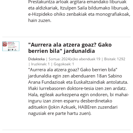
Prestakuntza arloak argitara emandako liburuak
eta aldizkariak, Itzulpen Saila bildumako liburuak,
e-Hizpideko ohiko zenbakiak eta monografiakoak,
hain zuzen.
"Aurrera ala atzera goaz? Gako
berrien bila" jardunaldia
Didakteka
Sortua:
2024(e)ko abenduak 19
Bisitak:
1292
Iruzkinak:
1
Gogokoak:
1
"Aurrera ala atzera goaz? Gako berrien bila"
jardunaldia egin zen abenduaren 18an Sabino
Arana Fundazioak eta Euskaltzaindiak antolatuta.
Iñaki Iurrebasoren doktore-tesia izen zen ardatz.
Hala, egileak aurkezpena egin ondoren, bi mahai-
inguru izan ziren esparru desberdinetako
adituekin (Jokin Azkuek, HABEren zuzendari
nagusiak ere parte hartu zuen).