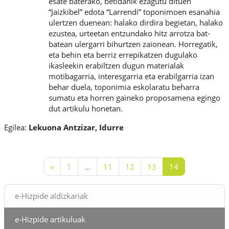
esate baterako, betidanik ezagutu dituen
“Jaizkibel” edota “Larrendi” toponimoen esanahia
ulertzen duenean: halako dirdira begietan, halako
ezustea, urteetan entzundako hitz arrotza bat-
batean ulergarri bihurtzen zaionean. Horregatik,
eta behin eta berriz errepikatzen dugulako
ikasleekin erabiltzen dugun materialak
motibagarria, interesgarria eta erabilgarria izan
behar duela, toponimia eskolaratu beharra
sumatu eta horren gaineko proposamena egingo
dut artikulu honetan.
Egilea:
Lekuona Antzizar, Idurre
Aurreko orria
1. orria
11. orria
12. orria
13. orria
14. orria
«
1
…
11
12
13
14
Blokeak
e-Hizpide aldizkariak
e-Hizpide artikuluak