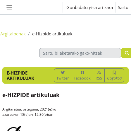
Joan eduki nagusira zuzenean
Gonbidatu gisa ari zara
Sartu
Alboko panela
Argitalpenak
e-Hizpide artikuluak
E-HIZPIDE
ARTIKULUAK
Twitter
Facebook
RSS
Gogokoa
e-HIZPIDE artikuluak
Argitaratua: osteguna, 2021(e)ko
azaroaren 18(e)an, 12:30(e)tan