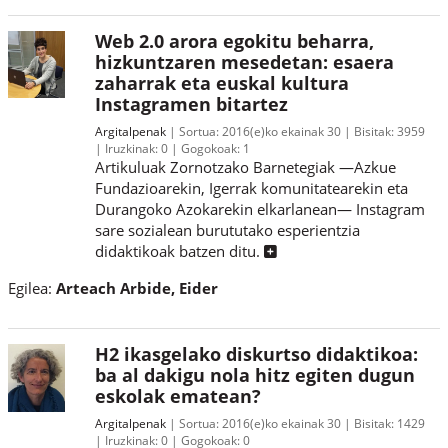
Web 2.0 arora egokitu beharra,
hizkuntzaren mesedetan: esaera
zaharrak eta euskal kultura
Instagramen bitartez
Argitalpenak
Sortua:
2016(e)ko ekainak 30
Bisitak:
3959
Iruzkinak:
0
Gogokoak:
1
Artikuluak Zornotzako Barnetegiak —Azkue
Fundazioarekin, Igerrak komunitatearekin eta
Durangoko Azokarekin elkarlanean— Instagram
sare sozialean burututako esperientzia
didaktikoak batzen ditu.
Egilea:
Arteach Arbide, Eider
H2 ikasgelako diskurtso didaktikoa:
ba al dakigu nola hitz egiten dugun
eskolak ematean?
Argitalpenak
Sortua:
2016(e)ko ekainak 30
Bisitak:
1429
Iruzkinak:
0
Gogokoak:
0