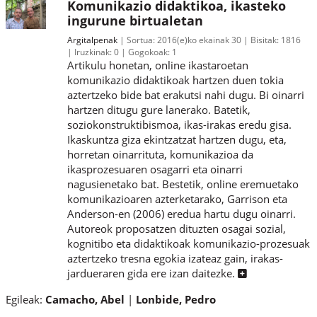
Komunikazio didaktikoa, ikasteko
ingurune birtualetan
Argitalpenak
Sortua:
2016(e)ko ekainak 30
Bisitak:
1816
Iruzkinak:
0
Gogokoak:
1
Artikulu honetan, online ikastaroetan
komunikazio didaktikoak hartzen duen tokia
aztertzeko bide bat erakutsi nahi dugu. Bi oinarri
hartzen ditugu gure lanerako. Batetik,
soziokonstruktibismoa, ikas-irakas eredu gisa.
Ikaskuntza giza ekintzatzat hartzen dugu, eta,
horretan oinarrituta, komunikazioa da
ikasprozesuaren osagarri eta oinarri
nagusienetako bat. Bestetik, online eremuetako
komunikazioaren azterketarako, Garrison eta
Anderson-en (2006) eredua hartu dugu oinarri.
Autoreok proposatzen dituzten osagai sozial,
kognitibo eta didaktikoak komunikazio-prozesuak
aztertzeko tresna egokia izateaz gain, irakas-
jardueraren gida ere izan daitezke.
Egileak:
Camacho, Abel
Lonbide, Pedro