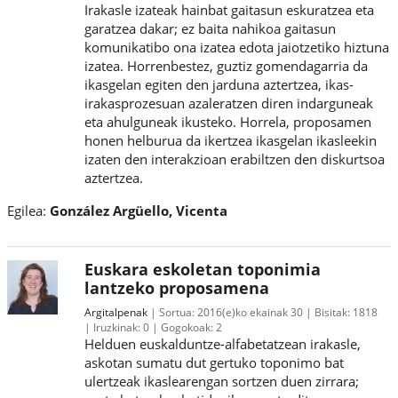
Irakasle izateak hainbat gaitasun eskuratzea eta
garatzea dakar; ez baita nahikoa gaitasun
komunikatibo ona izatea edota jaiotzetiko hiztuna
izatea. Horrenbestez, guztiz gomendagarria da
ikasgelan egiten den jarduna aztertzea, ikas-
irakasprozesuan azaleratzen diren indarguneak
eta ahulguneak ikusteko. Horrela, proposamen
honen helburua da ikertzea ikasgelan ikasleekin
izaten den interakzioan erabiltzen den diskurtsoa
aztertzea.
Egilea:
González Argüello, Vicenta
Euskara eskoletan toponimia
lantzeko proposamena
Argitalpenak
Sortua:
2016(e)ko ekainak 30
Bisitak:
1818
Iruzkinak:
0
Gogokoak:
2
Helduen euskalduntze-alfabetatzean irakasle,
askotan sumatu dut gertuko toponimo bat
ulertzeak ikaslearengan sortzen duen zirrara;