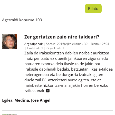
Agerraldi kopurua 109
Zer gertatzen zaio nire taldeari?
Argitalpenak
Sortua:
2016(e)ko ekainak 30
Bisitak:
2504
Iruzkinak:
1
Gogokoak:
1
Zaila da irakaskuntzan dabilen norbait aurkitzea
inoiz pentsatu ez duenik jainkoaren zigorra edo
patuaren txantxa dela ikasle-talde jakin bat.
Irakasle dabilenak badaki, batzuetan, ikasle-taldea
heterogeneoa eta beldurgarria izateak egiten
duela zail B1 azterketari aurre egitea, eta ez
hainbeste hizkuntza-maila jakin horren berezko
zailtasunak.
Egilea:
Medina, José Angel