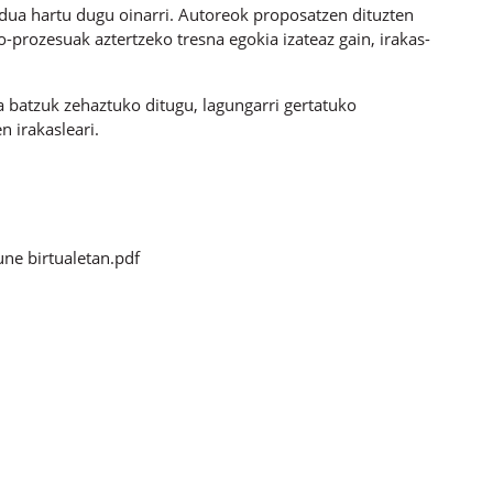
dua hartu dugu oinarri. Autoreok proposatzen dituzten
o-prozesuak aztertzeko tresna egokia izateaz gain, irakas-
 batzuk zehaztuko ditugu, lagungarri gertatuko
n irakasleari.
ne birtualetan.pdf