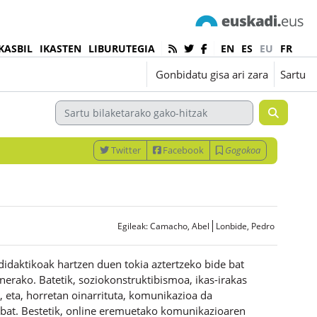
KASBIL
IKASTEN
LIBURUTEGIA
EN
ES
EU
FR
Euskara ‎(eu)‎
Gonbidatu gisa ari zara
Sartu
Twitter
Facebook
Gogokoa
Egileak:
Camacho, Abel
Lonbide, Pedro
didaktikoak hartzen duen tokia aztertzeko bide bat
anerako. Batetik, soziokonstruktibismoa, ikas-irakas
, eta, horretan oinarrituta, komunikazioa da
 bat. Bestetik, online eremuetako komunikazioaren