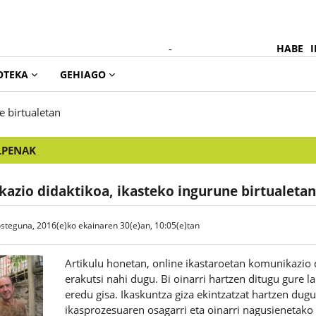
-
HABE
I
OTEKA
GEHIAGO
e birtualetan
LPENAK
azio didaktikoa, ikasteko ingurune birtualetan
osteguna, 2016(e)ko ekainaren 30(e)an, 10:05(e)tan
Artikulu honetan, online ikastaroetan komunikazio 
erakutsi nahi dugu. Bi oinarri hartzen ditugu gure l
eredu gisa. Ikaskuntza giza ekintzatzat hartzen dugu
ikasprozesuaren osagarri eta oinarri nagusienetako