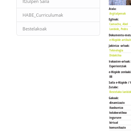
Itzulpen Saila
Atala:
Argitalpenak
HABE_Curriculumak
Egileak:
Camacho, Abel
Bestelakoak
Lonbide, Pedro
Dokumentu-mota
e-Hizpide artikul
Jakintza -arloak:
Teknologia
Didaktika
Irakasten-arloak:
Esperientziak
e-Hizpide zenbaki
88
Saila e-Hizpide / 
Zutabe:
Bestelako lankid
Gakoak:
dinamizazio
ikaskuntza
kolaboratiboa
ingurune
birtual
komunikazio