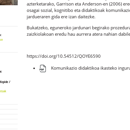
azterketarako, Garrison eta Anderson-en (2006) ere
osagai sozial, kognitibo eta didaktikoak komunikazi
jardueraren gida ere izan daitezke.
Bukatzeko, eguneroko jardunari begirako prozedura
zaizkiolakoan eredu hau aurrera atera nahian dabile
:
ua
https://doi.org/10.54512/QOYE6590
Komunikazio didaktikoa ikasteko inguru
a:
Hizpide /
etzak