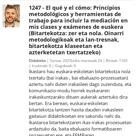
1247 - El qué y el cómo: Principios
metodológicos y herramientas de
trabajo para incluir la mediación en
mis clases y exámenes de euskera
(Bitartekotza: zer eta nola. Oinarri
metodologikoak eta lan-tresnak,
bitartekotza klaseetan eta
azterketetan txertatzeko)
Didakteka
Sortua:
2025(e)ko martxoak 24
Bisitak:
1165
Iruzkinak:
0
Gogokoak:
0
Ikastaro hau euskara-eskoletan bitartekotza nola
txertatu (bai irakas-, bai ebaluazio-prozesuetan)
aztertu nahi duten irakasleei dago zuzenduta, eta
komunikazio-modu horrek euskararen
irakaskuntzarako dituen aukerak aztertuko dira
bertan. Era berean, euskara-eskoletan
bitartekotza lantzen hasita dauden irakasleen
gaitasun didaktikoetan ere sakondu nahi da.
Ikastaroa bitartekotzaren ikas-irakas prozesuetan
ardaztuko da, baita ebaluazio formatiboaren
prozesuetan ere, eta EEMBaren