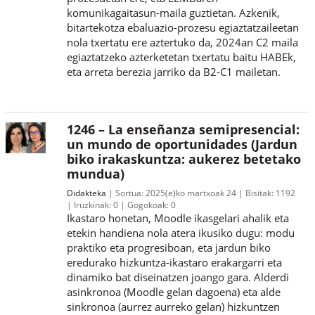
komunikagaitasun-maila guztietan. Azkenik,
bitartekotza ebaluazio-prozesu egiaztatzaileetan
nola txertatu ere aztertuko da, 2024an C2 maila
egiaztatzeko azterketetan txertatu baitu HABEk,
eta arreta berezia jarriko da B2-C1 mailetan.
1246 – La enseñanza semipresencial:
un mundo de oportunidades (Jardun
biko irakaskuntza: aukerez betetako
mundua)
Didakteka
Sortua:
2025(e)ko martxoak 24
Bisitak:
1192
Iruzkinak:
0
Gogokoak:
0
Ikastaro honetan, Moodle ikasgelari ahalik eta
etekin handiena nola atera ikusiko dugu: modu
praktiko eta progresiboan, eta jardun biko
eredurako hizkuntza-ikastaro erakargarri eta
dinamiko bat diseinatzen joango gara. Alderdi
asinkronoa (Moodle gelan dagoena) eta alde
sinkronoa (aurrez aurreko gelan) hizkuntzen