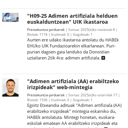
"H09-25 Adimen artifiziala helduen
euskalduntzean" UIK ikastaroa
Prestakuntza-jarduerak
Sortua:
2025(e)ko maiatzak 8
Bisitak:
1118
Iruzkinak:
0
Gogokoak:
1
Aurten ere udako ikastaroa antolatu du HABEk
EHUko UIK Fundazioarekin elkarlanean. Puri-
purian dagoen gaia landuko da Donostian
uztailaren 2tik 4ra: adimen artifiziala.
"Adimen artifiziala (AA) erabiltzeko
irizpideak" web-mintegia
Prestakuntza-jarduerak
Sortua:
2025(e)ko urtarrilak 17
Bisitak:
1536
Iruzkinak:
0
Gogokoak:
1
Egoitz Etxeandia adituak "Adimen artifiziala (AA)
erabiltzeko irizpideak" mintegia eskainiko du,
HABEk antolatuta. Mintegi honetan, euskara-
eskolak ematean AA erabiltzeko irizpideak eta