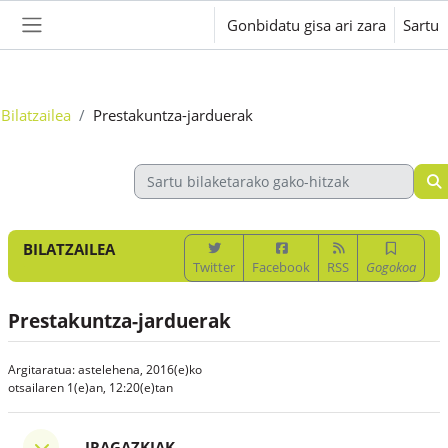
Joan eduki nagusira zuzenean
Gonbidatu gisa ari zara
Sartu
Alboko panela
Bilatzailea
Prestakuntza-jarduerak
BILATZAILEA
Twitter
Facebook
RSS
Gogokoa
Prestakuntza-jarduerak
Argitaratua: astelehena, 2016(e)ko
otsailaren 1(e)an, 12:20(e)tan
Iragazkiak
IRAGAZKIAK