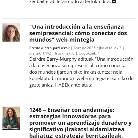
zenbait erabilera-modu aztertuko dira.
"Una introducción a la enseñanza
semipresencial: cómo conectar dos
mundos" web-mintegia
Prestakuntza-jarduerak
Sortua:
2025(e)ko otsailak 3
Bisitak:
1442
Iruzkinak:
0
Gogokoak:
1
Deirdre Barry-Murphy adituak "Una introducción
a la enseñanza semipresencial: cómo conectar
dos mundos (Jardun biko irakaskuntza: nola
konektatu bi mundu)" web-mintegia eskainiko du
gaztelaniaz, HABEk antolatuta.
1248 – Enseñar con andamiaje:
estrategias innovadoras para
promover un aprendizaje duradero y
significativo (Irakatsi aldamiatzea
baliatuz: estrategia berritzaileak,