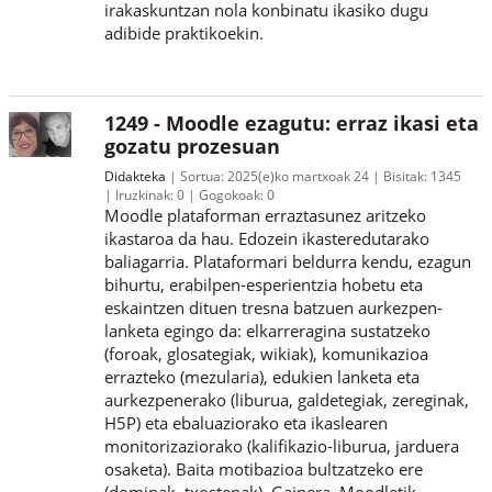
irakaskuntzan nola konbinatu ikasiko dugu
adibide praktikoekin.
1249 - Moodle ezagutu: erraz ikasi eta
gozatu prozesuan
Didakteka
Sortua:
2025(e)ko martxoak 24
Bisitak:
1345
Iruzkinak:
0
Gogokoak:
0
Moodle plataforman erraztasunez aritzeko
ikastaroa da hau. Edozein ikasteredutarako
baliagarria. Plataformari beldurra kendu, ezagun
bihurtu, erabilpen-esperientzia hobetu eta
eskaintzen dituen tresna batzuen aurkezpen-
lanketa egingo da: elkarreragina sustatzeko
(foroak, glosategiak, wikiak), komunikazioa
errazteko (mezularia), edukien lanketa eta
aurkezpenerako (liburua, galdetegiak, zereginak,
H5P) eta ebaluaziorako eta ikaslearen
monitorizaziorako (kalifikazio-liburua, jarduera
osaketa). Baita motibazioa bultzatzeko ere