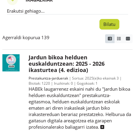
Iragazkiak
Erakutsi gehiago...
Agerraldi kopurua 139
Jardun bikoa helduen
euskalduntzean: 2025 - 2026
ikasturtea (4. edizioa)
Prestakuntza-jarduerak
Sortua:
2025(e)ko ekainak 3
Bisitak:
1220
Iruzkinak:
0
Gogokoak:
1
HABEk laugarrenez eskaini nahi du "Jardun bikoa
helduen euskalduntzean" prestakuntza-
egitasmoa, helduen euskalduntzean eskolak
ematen ari diren irakasleak jardun biko
irakastereduan berariaz prestatzeko. Helburua da
gaitasun digitala areagotzea eta garapen
profesionalerako baliagarri izatea.