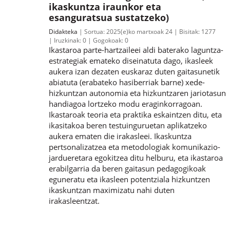
ikaskuntza iraunkor eta
esanguratsua sustatzeko)
Didakteka
Sortua:
2025(e)ko martxoak 24
Bisitak:
1277
Iruzkinak:
0
Gogokoak:
0
Ikastaroa parte-hartzaileei aldi baterako laguntza-
estrategiak emateko diseinatuta dago, ikasleek
aukera izan dezaten euskaraz duten gaitasunetik
abiatuta (erabateko hasiberriak barne) xede-
hizkuntzan autonomia eta hizkuntzaren jariotasun
handiagoa lortzeko modu eraginkorragoan.
Ikastaroak teoria eta praktika eskaintzen ditu, eta
ikasitakoa beren testuinguruetan aplikatzeko
aukera ematen die irakasleei. Ikaskuntza
pertsonalizatzea eta metodologiak komunikazio-
jardueretara egokitzea ditu helburu, eta ikastaroa
erabilgarria da beren gaitasun pedagogikoak
eguneratu eta ikasleen potentziala hizkuntzen
ikaskuntzan maximizatu nahi duten
irakasleentzat.