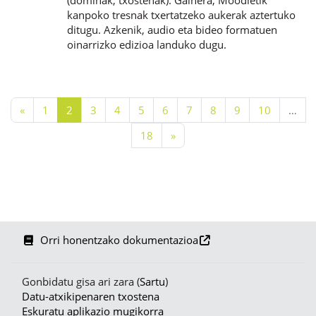
(dominak, txostenak). Gainera, Moodletik
kanpoko tresnak txertatzeko aukerak aztertuko
ditugu. Azkenik, audio eta bideo formatuen
oinarrizko edizioa landuko dugu.
Aurreko orria
1. orria
2. orria
3. orria
4. orria
5. orria
6. orria
7. orria
8. orria
9. orria
10. orria
«
1
2
3
4
5
6
7
8
9
10
…
18. orria
Hurrengo orria
18
»
Orri honentzako dokumentazioa
Gonbidatu gisa ari zara (
Sartu
)
Datu-atxikipenaren txostena
Eskuratu aplikazio mugikorra