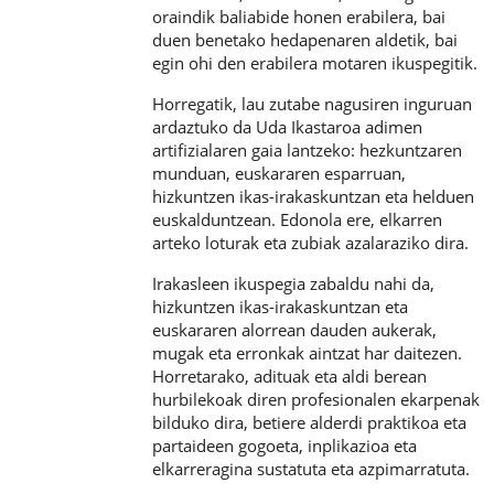
oraindik baliabide honen erabilera, bai
duen benetako hedapenaren aldetik, bai
egin ohi den erabilera motaren ikuspegitik.
Horregatik, lau zutabe nagusiren inguruan
ardaztuko da Uda Ikastaroa adimen
artifizialaren gaia lantzeko: hezkuntzaren
munduan, euskararen esparruan,
hizkuntzen ikas-irakaskuntzan eta helduen
euskalduntzean. Edonola ere, elkarren
arteko loturak eta zubiak azalaraziko dira.
Irakasleen ikuspegia zabaldu nahi da,
hizkuntzen ikas-irakaskuntzan eta
euskararen alorrean dauden aukerak,
mugak eta erronkak aintzat har daitezen.
Horretarako, adituak eta aldi berean
hurbilekoak diren profesionalen ekarpenak
bilduko dira, betiere alderdi praktikoa eta
partaideen gogoeta, inplikazioa eta
elkarreragina sustatuta eta azpimarratuta.