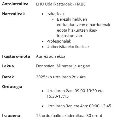
Antolatzailea
EHU Uda Ikastaroak
- HABE
Hartzaileak
Irakasleak
Bereziki helduen
euskalduntzean dihardutenak
edota hizkuntzen ikas-
irakaskuntzan
Profesionalak
Unibertsitateko ikasleak
Ikastaro-mota
Aurrez aurrekoa
Lekua
Donostian,
Miramar jauregian
Datak
2025eko uztailaren 2tik 4ra
Ordutegia
Uztailaren 2an: 09:00-13:30 eta
15:30-17:15
Uztailaren 3an eta 4an: 09:00-13:45
Iraupena
15 ordu
(balio akademikoa: 30 ordu)