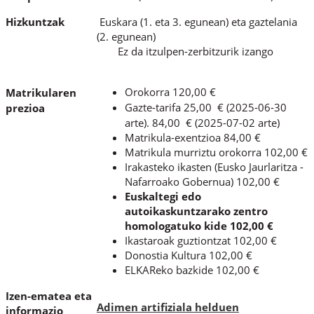
Hizkuntzak
Euskara (1. eta 3. egunean) eta gaztelania
(2. egunean)
Ez da itzulpen-zerbitzurik izango
Orokorra 120,00 €
Matrikularen
Gazte-tarifa 25,00 € (2025-06-30
prezioa
arte). 84,00 € (2025-07-02 arte)
Matrikula-exentzioa 84,00 €
Matrikula murriztu orokorra 102,00 €
Irakasteko ikasten (Eusko Jaurlaritza -
Nafarroako Gobernua) 102,00 €
Euskaltegi edo
autoikaskuntzarako zentro
homologatuko kide 102,00 €
Ikastaroak guztiontzat 102,00 €
Donostia Kultura 102,00 €
ELKAReko bazkide 102,00 €
Izen-ematea eta
Adimen artifiziala helduen
informazio