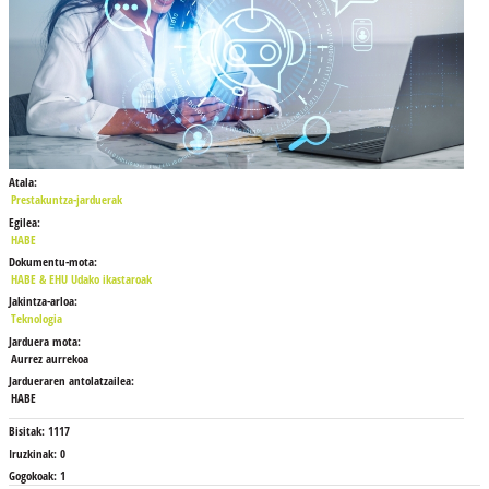
Atala:
Prestakuntza-jarduerak
Egilea:
HABE
Dokumentu-mota:
HABE & EHU Udako ikastaroak
Jakintza-arloa:
Teknologia
Jarduera mota:
Aurrez aurrekoa
Jardueraren antolatzailea:
HABE
Bisitak:
1117
Iruzkinak:
0
Gogokoak:
1