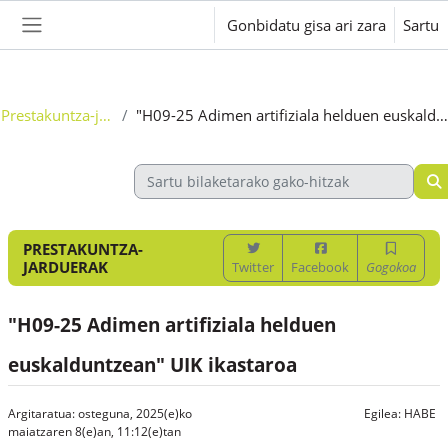
Joan eduki nagusira zuzenean
Gonbidatu gisa ari zara
Sartu
Alboko panela
Prestakuntza-jarduerak
"H09-25 Adimen artifiziala helduen euskalduntzean" UIK ikastar
PRESTAKUNTZA-
JARDUERAK
Twitter
Facebook
Gogokoa
"H09-25 Adimen artifiziala helduen
euskalduntzean" UIK ikastaroa
Argitaratua: osteguna, 2025(e)ko
Egilea:
HABE
maiatzaren 8(e)an, 11:12(e)tan