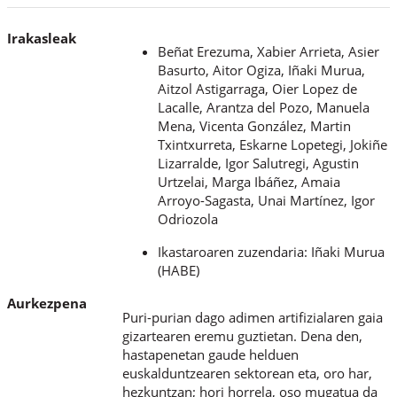
Irakasleak
Beñat Erezuma, Xabier Arrieta, Asier
Basurto, Aitor Ogiza, Iñaki Murua,
Aitzol Astigarraga, Oier Lopez de
Lacalle, Arantza del Pozo, Manuela
Mena, Vicenta González, Martin
Txintxurreta, Eskarne Lopetegi, Jokiñe
Lizarralde, Igor Salutregi, Agustin
Urtzelai, Marga Ibáñez, Amaia
Arroyo-Sagasta, Unai Martínez, Igor
Odriozola
Ikastaroaren zuzendaria: Iñaki Murua
(HABE)
Aurkezpena
Puri-purian dago adimen artifizialaren gaia
gizartearen eremu guztietan. Dena den,
hastapenetan gaude helduen
euskalduntzearen sektorean eta, oro har,
hezkuntzan; hori horrela, oso mugatua da