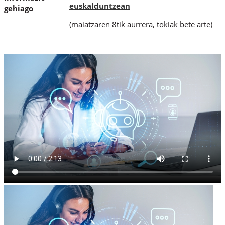
euskalduntzean
gehiago
(maiatzaren 8tik aurrera, tokiak bete arte)