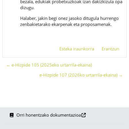
bezala, edukiak probetxuzkoak izan dakizkizula opa
dizugu.
Halaber, jakin begi onez jasoko ditugula hurrengo
zenbakietarako ekarpenak eta proposamenak.
Esteka iraunkorra
Erantzun
← e-Hizpide 105 (2025eko urtarrila-ekaina)
e-Hizpide 107 (2026ko urtarrila-ekaina) →
Orri honentzako dokumentazioa