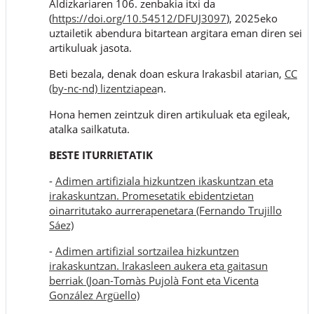
Aldizkariaren 106. zenbakia itxi da
(
https://doi.org/10.54512/DFUJ3097
), 2025eko
uztailetik abendura bitartean argitara eman diren sei
artikuluak jasota.
Beti bezala, denak doan eskura Irakasbil atarian,
CC
(by-nc-nd) lizentziapea
n.
Hona hemen zeintzuk diren artikuluak eta egileak,
atalka sailkatuta.
BESTE ITURRIETATIK
-
Adimen artifiziala hizkuntzen ikaskuntzan eta
irakaskuntzan. Promesetatik ebidentzietan
oinarritutako aurrerapenetara (Fernando Trujillo
Sáez)
-
Adimen artifizial sortzailea hizkuntzen
irakaskuntzan. Irakasleen aukera eta gaitasun
berriak (Joan-Tomàs Pujolà Font eta Vicenta
González Argüello)