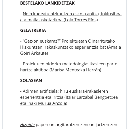
BESTELAKO LANKIDETZAK
-
Nola kudeatu hizkuntzen eskola anitza, inklusiboa
eta maila askotarikoa (Lola Torres Ríos)
GELA IREKIA
-
“Getxon euskaraz?” Proiektuetan Oinarritutako
Hizkuntzen Irakaskuntzako esperientzia bat (Amaia
Goiri Arkaute)
-
Proiektuen bidezko metodologia: ikasleen parte-
hartze aktiboa (Marisa Mentxaka Herrán)
SOLASEAN
-
Adimen artifiziala: hiru euskara-irakasleren
esperientzia eta iritzia (Itziar Larzabal Bengoetxea
eta Iñaki Murua Anzola)
Hizpide
paperean argitaratzen zenean jartzen zen