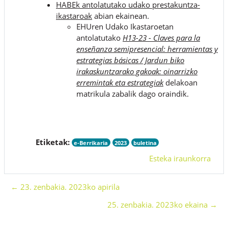
HABEk antolatutako udako prestakuntza-
ikastaroak
abian ekainean.
EHUren Udako Ikastaroetan
antolatutako
H13-23 - Claves para la
enseñanza semipresencial: herramientas y
estrategias básicas / Jardun biko
irakaskuntzarako gakoak: oinarrizko
erremintak eta estrategiak
delakoan
matrikula zabalik dago oraindik.
Etiketak:
e-Berrikaria
2023
buletina
Esteka iraunkorra
← 23. zenbakia. 2023ko apirila
25. zenbakia. 2023ko ekaina →