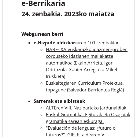
e-Berrikaria
24. zenbakia. 2023ko maiatza
Webgunean berri
e-Hizpide aldizkari
aren
101. zenbakia
n
HABE-IXA euskarazko idazmen-proben
corpuseko idazlanen mailakatze
automatikoa
(Ekain Arrieta, Igor
Odriozola, Xabier Arregi eta Mikel
Iruskieta)
Euskaltegiaren Curriculum Proiektua,
topagune
(Salvador Barrientos Roglà)
Sarrerak eta albisteak
ALTEren VIII. Nazioarteko Jardunaldiak
Euskal Gramatika: Egiturak eta Osagaiak
gramatika sarean eskuragai
"Evaluación de lenguas: ¿futuro o
futuros?". GIELE taldearen V.