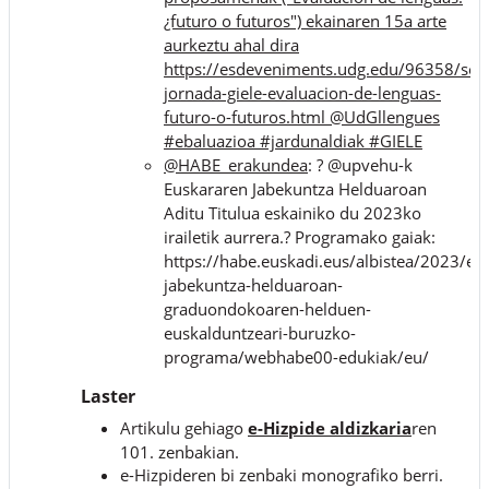
¿futuro o futuros") ekainaren 15a arte
aurkeztu ahal dira
https://esdeveniments.udg.edu/96358/sec
jornada-giele-evaluacion-de-lenguas-
futuro-o-futuros.html @UdGllengues
#ebaluazioa #jardunaldiak #GIELE
@HABE_erakundea
: ? @upvehu-k
Euskararen Jabekuntza Helduaroan
Aditu Titulua eskainiko du 2023ko
irailetik aurrera.? Programako gaiak:
https://habe.euskadi.eus/albistea/2023/eu
jabekuntza-helduaroan-
graduondokoaren-helduen-
euskalduntzeari-buruzko-
programa/webhabe00-edukiak/eu/
Laster
Artikulu gehiago
e-Hizpide aldizkaria
ren
101. zenbakian.
e-Hizpideren bi zenbaki monografiko berri.