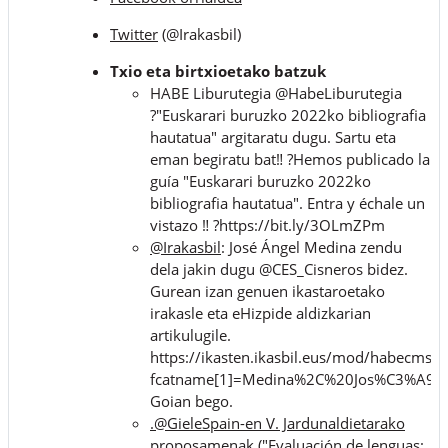
Twitter
(@Irakasbil)
Txio eta birtxioetako batzuk
HABE Liburutegia @HabeLiburutegia
?"Euskarari buruzko 2022ko bibliografia
hautatua" argitaratu dugu. Sartu eta
eman begiratu bat‼️ ?Hemos publicado la
guía "Euskarari buruzko 2022ko
bibliografia hautatua". Entra y échale un
vistazo ‼️ ?https://bit.ly/3OLmZPm
@Irakasbil
: J
osé Ángel Medina zendu
dela jakin dugu @CES_Cisneros bidez.
Gurean izan genuen ikastaroetako
irakasle eta eHizpide aldizkarian
artikulugile.
https://ikasten.ikasbil.eus/mod/habecms/vi
fcatname[1]=Medina%2C%20Jos%C3%A9%
Goian bego.
.@GieleSpain-en V. Jardunaldietarako
proposamenak ("Evaluación de lenguas: