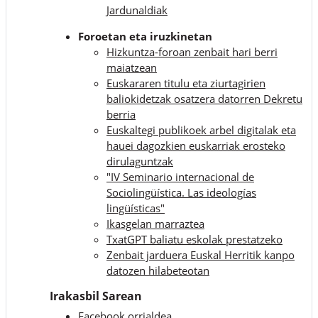
Jardunaldiak
Foroetan eta iruzkinetan
Hizkuntza-foroan zenbait hari berri
maiatzean
Euskararen titulu eta ziurtagirien
baliokidetzak osatzera datorren Dekretu
berria
Euskaltegi publikoek arbel digitalak eta
hauei dagozkien euskarriak erosteko
dirulaguntzak
"IV Seminario internacional de
Sociolingüística. Las ideologías
lingüísticas"
Ikasgelan marraztea
TxatGPT baliatu eskolak prestatzeko
Zenbait jarduera Euskal Herritik kanpo
datozen hilabeteotan
Irakasbil Sarean
Facebook orrialdea