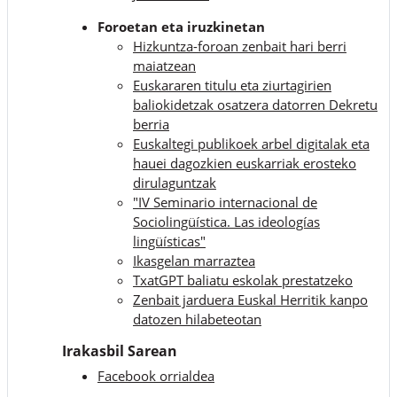
Foroetan eta iruzkinetan
Hizkuntza-foroan zenbait hari berri
maiatzean
Euskararen titulu eta ziurtagirien
baliokidetzak osatzera datorren Dekretu
berria
Euskaltegi publikoek arbel digitalak eta
hauei dagozkien euskarriak erosteko
dirulaguntzak
"IV Seminario internacional de
Sociolingüística. Las ideologías
lingüísticas"
Ikasgelan marraztea
TxatGPT baliatu eskolak prestatzeko
Zenbait jarduera Euskal Herritik kanpo
datozen hilabeteotan
Irakasbil Sarean
Facebook orrialdea