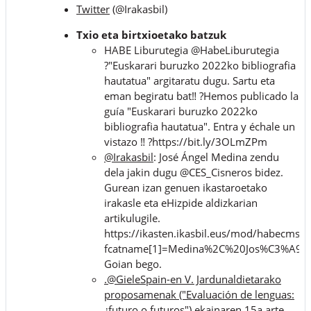
Twitter
(@Irakasbil)
Txio eta birtxioetako batzuk
HABE Liburutegia @HabeLiburutegia
?"Euskarari buruzko 2022ko bibliografia
hautatua" argitaratu dugu. Sartu eta
eman begiratu bat‼️ ?Hemos publicado la
guía "Euskarari buruzko 2022ko
bibliografia hautatua". Entra y échale un
vistazo ‼️ ?https://bit.ly/3OLmZPm
@Irakasbil
: J
osé Ángel Medina zendu
dela jakin dugu @CES_Cisneros bidez.
Gurean izan genuen ikastaroetako
irakasle eta eHizpide aldizkarian
artikulugile.
https://ikasten.ikasbil.eus/mod/habecms/vi
fcatname[1]=Medina%2C%20Jos%C3%A9%
Goian bego.
.@GieleSpain-en V. Jardunaldietarako
proposamenak ("Evaluación de lenguas:
¿futuro o futuros") ekainaren 15a arte