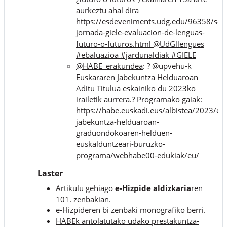
aurkeztu ahal dira
https://esdeveniments.udg.edu/96358/sec
jornada-giele-evaluacion-de-lenguas-
futuro-o-futuros.html @UdGllengues
#ebaluazioa #jardunaldiak #GIELE
@HABE_erakundea
: ? @upvehu-k
Euskararen Jabekuntza Helduaroan
Aditu Titulua eskainiko du 2023ko
irailetik aurrera.? Programako gaiak:
https://habe.euskadi.eus/albistea/2023/eu
jabekuntza-helduaroan-
graduondokoaren-helduen-
euskalduntzeari-buruzko-
programa/webhabe00-edukiak/eu/
Laster
Artikulu gehiago
e-Hizpide aldizkaria
ren
101. zenbakian.
e-Hizpideren bi zenbaki monografiko berri.
HABEk antolatutako udako prestakuntza-