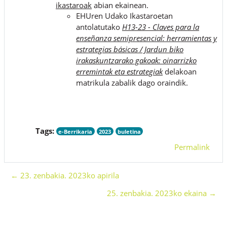
ikastaroak
abian ekainean.
EHUren Udako Ikastaroetan
antolatutako
H13-23 - Claves para la
enseñanza semipresencial: herramientas y
estrategias básicas / Jardun biko
irakaskuntzarako gakoak: oinarrizko
erremintak eta estrategiak
delakoan
matrikula zabalik dago oraindik.
Tags:
e-Berrikaria
2023
buletina
Permalink
← 23. zenbakia. 2023ko apirila
25. zenbakia. 2023ko ekaina →