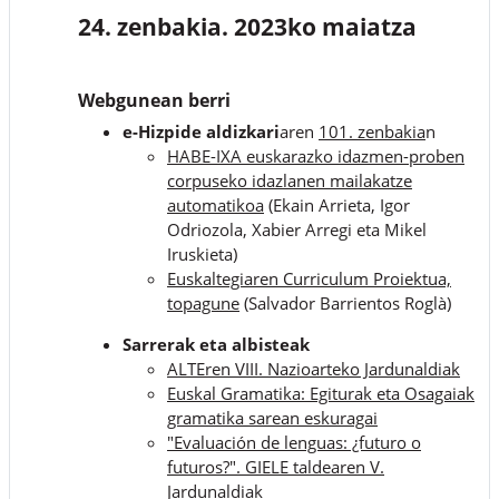
24. zenbakia. 2023ko maiatza
Webgunean berri
e-Hizpide aldizkari
aren
101. zenbakia
n
HABE-IXA euskarazko idazmen-proben
corpuseko idazlanen mailakatze
automatikoa
(Ekain Arrieta, Igor
Odriozola, Xabier Arregi eta Mikel
Iruskieta)
Euskaltegiaren Curriculum Proiektua,
topagune
(Salvador Barrientos Roglà)
Sarrerak eta albisteak
ALTEren VIII. Nazioarteko Jardunaldiak
Euskal Gramatika: Egiturak eta Osagaiak
gramatika sarean eskuragai
"Evaluación de lenguas: ¿futuro o
futuros?". GIELE taldearen V.
Jardunaldiak