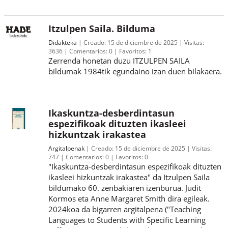
Itzulpen Saila. Bilduma
Didakteka
Creado:
15 de diciembre de 2025
Visitas:
3636
Comentarios:
0
Favoritos:
1
Zerrenda honetan duzu ITZULPEN SAILA
bildumak 1984tik egundaino izan duen bilakaera.
Ikaskuntza-desberdintasun
espezifikoak dituzten ikasleei
hizkuntzak irakastea
Argitalpenak
Creado:
15 de diciembre de 2025
Visitas:
747
Comentarios:
0
Favoritos:
0
"Ikaskuntza-desberdintasun espezifikoak dituzten
ikasleei hizkuntzak irakastea" da Itzulpen Saila
bildumako 60. zenbakiaren izenburua. Judit
Kormos eta Anne Margaret Smith dira egileak.
2024koa da bigarren argitalpena ("Teaching
Languages to Students with Specific Learning