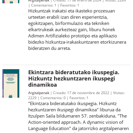
Comentarios:
1
Favoritos:
1
Hizkuntzak irakatsi eta ikasteko prozesuan
urteetan erabili izan diren esperientzia,
egokitzapen, birformulazio eta tekniken
elkartrukeak aurkezteaz gain, liburu honek
Adimen Artifizialeko prototipo eta aplikazio
bidezko hizkuntza-irakaskuntzaren etorkizunera
bideratzen du arreta.
Ekintzara bideratutako ikuspegia.
Hizkuntz hezkuntzaren ikuspegi
dinamikoa
Argitalpenak
Creado:
17 de noviembre de 2022
Visitas:
2229
Comentarios:
0
Favoritos:
1
"Ekintzara bideratutako ikuspegia. Hizkuntz
hezkuntzaren ikuspegi dinamikoa" liburua da
Itzulpen Saila bildumaren 57. zenbakiduna. "The
Action-oriented approach. A dynamic vision of
Language Education" da jatorrizko argitalpenaren