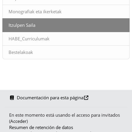
Monografiak eta ikerketak
Itzulpen Saila
HABE_Curriculumak
Bestelakoak
Documentación para esta página
En este momento está usando el acceso para invitados
(
Acceder
)
Resumen de retención de datos