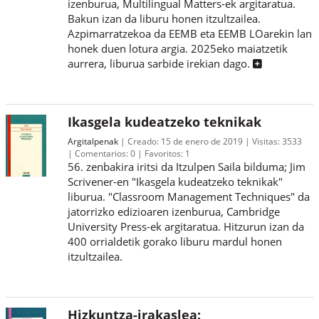
izenburua, Multilingual Matters-ek argitaratua.
Bakun izan da liburu honen itzultzailea.
Azpimarratzekoa da EEMB eta EEMB LOarekin lan
honek duen lotura argia. 2025eko maiatzetik
aurrera, liburua sarbide irekian dago.
Ikasgela kudeatzeko teknikak
Argitalpenak
Creado:
15 de enero de 2019
Visitas:
3533
Comentarios:
0
Favoritos:
1
56. zenbakira iritsi da Itzulpen Saila bilduma; Jim
Scrivener-en "Ikasgela kudeatzeko teknikak"
liburua. "Classroom Management Techniques" da
jatorrizko edizioaren izenburua, Cambridge
University Press-ek argitaratua. Hitzurun izan da
400 orrialdetik gorako liburu mardul honen
itzultzailea.
Hizkuntza-irakaslea: