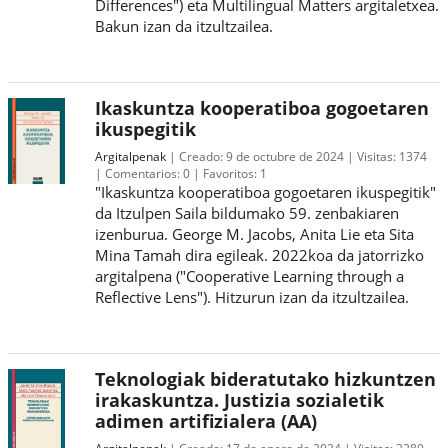
Differences") eta Multilingual Matters argitaletxea.
Bakun izan da itzultzailea.
Ikaskuntza kooperatiboa gogoetaren
ikuspegitik
Argitalpenak
Creado:
9 de octubre de 2024
Visitas:
1374
Comentarios:
0
Favoritos:
1
"Ikaskuntza kooperatiboa gogoetaren ikuspegitik"
da Itzulpen Saila bildumako 59. zenbakiaren
izenburua. George M. Jacobs, Anita Lie eta Sita
Mina Tamah dira egileak. 2022koa da jatorrizko
argitalpena ("Cooperative Learning through a
Reflective Lens"). Hitzurun izan da itzultzailea.
Teknologiak bideratutako hizkuntzen
irakaskuntza. Justizia sozialetik
adimen artifizialera (AA)
Argitalpenak
Creado:
17 de enero de 2024
Visitas:
2289