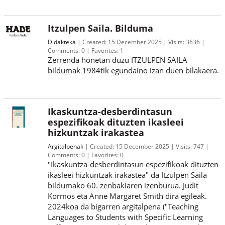
Itzulpen Saila. Bilduma
Didakteka
Created:
15 December 2025
Visits:
3636
Comments:
0
Favorites:
1
Zerrenda honetan duzu ITZULPEN SAILA
bildumak 1984tik egundaino izan duen bilakaera.
Ikaskuntza-desberdintasun
espezifikoak dituzten ikasleei
hizkuntzak irakastea
Argitalpenak
Created:
15 December 2025
Visits:
747
Comments:
0
Favorites:
0
"Ikaskuntza-desberdintasun espezifikoak dituzten
ikasleei hizkuntzak irakastea" da Itzulpen Saila
bildumako 60. zenbakiaren izenburua. Judit
Kormos eta Anne Margaret Smith dira egileak.
2024koa da bigarren argitalpena ("Teaching
Languages to Students with Specific Learning