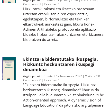
Comments:
1
Favorites:
1
Hizkuntzak irakatsi eta ikasteko prozesuan
urteetan erabili izan diren esperientzia,
egokitzapen, birformulazio eta tekniken
elkartrukeak aurkezteaz gain, liburu honek
Adimen Artifizialeko prototipo eta aplikazio
bidezko hizkuntza-irakaskuntzaren etorkizunera
bideratzen du arreta.
Ekintzara bideratutako ikuspegia.
Hizkuntz hezkuntzaren ikuspegi
dinamikoa
Argitalpenak
Created:
17 November 2022
Visits:
2231
Comments:
0
Favorites:
1
"Ekintzara bideratutako ikuspegia. Hizkuntz
hezkuntzaren ikuspegi dinamikoa" liburua da
Itzulpen Saila bildumaren 57. zenbakiduna. "The
Action-oriented approach. A dynamic vision of
Language Education" da jatorrizko argitalpenaren