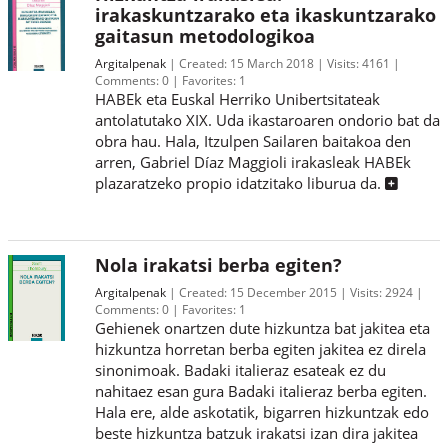
irakaskuntzarako eta ikaskuntzarako
gaitasun metodologikoa
Argitalpenak
Created:
15 March 2018
Visits:
4161
Comments:
0
Favorites:
1
HABEk eta Euskal Herriko Unibertsitateak
antolatutako XIX. Uda ikastaroaren ondorio bat da
obra hau. Hala, Itzulpen Sailaren baitakoa den
arren, Gabriel Díaz Maggioli irakasleak HABEk
plazaratzeko propio idatzitako liburua da.
Nola irakatsi berba egiten?
Argitalpenak
Created:
15 December 2015
Visits:
2924
Comments:
0
Favorites:
1
Gehienek onartzen dute hizkuntza bat jakitea eta
hizkuntza horretan berba egiten jakitea ez direla
sinonimoak. Badaki italieraz esateak ez du
nahitaez esan gura Badaki italieraz berba egiten.
Hala ere, alde askotatik, bigarren hizkuntzak edo
beste hizkuntza batzuk irakatsi izan dira jakitea