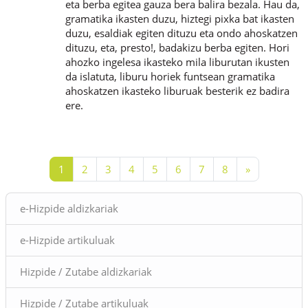
eta berba egitea gauza bera balira bezala. Hau da,
gramatika ikasten duzu, hiztegi pixka bat ikasten
duzu, esaldiak egiten dituzu eta ondo ahoskatzen
dituzu, eta, presto!, badakizu berba egiten. Hori
ahozko ingelesa ikasteko mila liburutan ikusten
da islatuta, liburu horiek funtsean gramatika
ahoskatzen ikasteko liburuak besterik ez badira
ere.
Page 1
Page 2
Page 3
Page 4
Page 5
Page 6
Page 7
Page 8
Next page
1
2
3
4
5
6
7
8
»
Blocks
e-Hizpide aldizkariak
e-Hizpide artikuluak
Hizpide / Zutabe aldizkariak
Hizpide / Zutabe artikuluak