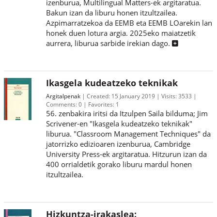
izenburua, Multilingual Matters-ek argitaratua.
Bakun izan da liburu honen itzultzailea.
Azpimarratzekoa da EEMB eta EEMB LOarekin lan
honek duen lotura argia. 2025eko maiatzetik
aurrera, liburua sarbide irekian dago.
Ikasgela kudeatzeko teknikak
Argitalpenak
Created:
15 January 2019
Visits:
3533
Comments:
0
Favorites:
1
56. zenbakira iritsi da Itzulpen Saila bilduma; Jim
Scrivener-en "Ikasgela kudeatzeko teknikak"
liburua. "Classroom Management Techniques" da
jatorrizko edizioaren izenburua, Cambridge
University Press-ek argitaratua. Hitzurun izan da
400 orrialdetik gorako liburu mardul honen
itzultzailea.
Hizkuntza-irakaslea: