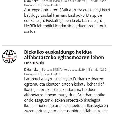
Didakteka
Sortua:
1988(e)ko abuztuak 29
Bisitak:
1345
Iruzkinak:
0
Gogokoak:
0
Aurtengo apirilaren 23tik aurrera euskaltegi berri
bat dugu Euskal Herrian: Lazkaoko Maizpide
euskaltegia. Euskaltegi berria eta barnetegia,
HABEk lehendik Hondarribian duenaren ildotik
sortua.
Bizkaiko euskaldungo heldua
alfabetatzeko egitasmoaren lehen
urratsak
Didakteka
Sortua:
1988(e)ko abuztuak 29
Bisitak:
1260
Iruzkinak:
0
Gogokoak:
0
Lan hau Labayru Ikastegiko Euskara Arloaren
egitamu eta ekintzen artean kokatu behar da*.
Ikastegi honek urte asko darama helduen
alfabetatze-lanean murgildua. Arlo hau nahiko
ondo ezaguturik, azken urteotako ikaslegoa
ikusita, hurrengo arazoaz jabetu da Ikastegiaren
zuzendaritza: gero eta euskaldun alfabetatu eta