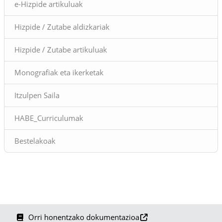
e-Hizpide artikuluak
Hizpide / Zutabe aldizkariak
Hizpide / Zutabe artikuluak
Monografiak eta ikerketak
Itzulpen Saila
HABE_Curriculumak
Bestelakoak
Orri honentzako dokumentazioa