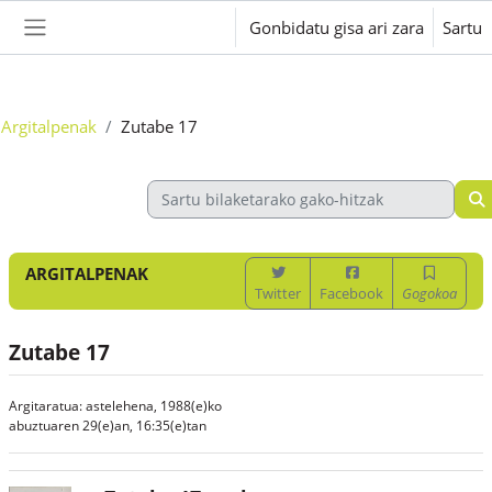
Joan eduki nagusira zuzenean
Gonbidatu gisa ari zara
Sartu
Alboko panela
Argitalpenak
Zutabe 17
ARGITALPENAK
Twitter
Facebook
Gogokoa
Zutabe 17
Argitaratua: astelehena, 1988(e)ko
abuztuaren 29(e)an, 16:35(e)tan