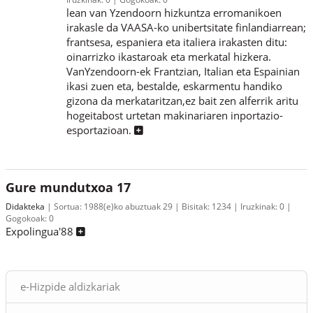
lean van Yzendoorn hizkuntza erromanikoen
irakasle da VAASA-ko unibertsitate finlandiarrean;
frantsesa, espaniera eta italiera irakasten ditu:
oinarrizko ikastaroak eta merkatal hizkera.
VanYzendoorn-ek Frantzian, Italian eta Espainian
ikasi zuen eta, bestalde, eskarmentu handiko
gizona da merkataritzan,ez bait zen alferrik aritu
hogeitabost urtetan makinariaren inportazio-
esportazioan.
Gure mundutxoa 17
Didakteka
Sortua:
1988(e)ko abuztuak 29
Bisitak:
1234
Iruzkinak:
0
Gogokoak:
0
Expolingua'88
Blokeak
e-Hizpide aldizkariak