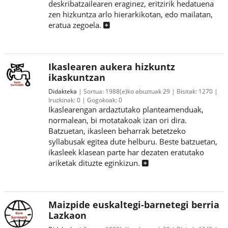
deskribatzailearen eraginez, eritzirik hedatuena
zen hizkuntza arlo hierarkikotan, edo mailatan,
eratua zegoela.
Ikaslearen aukera hizkuntz
ikaskuntzan
Didakteka
Sortua:
1988(e)ko abuztuak 29
Bisitak:
1270
Iruzkinak:
0
Gogokoak:
0
Ikaslearengan ardaztutako planteamenduak,
normalean, bi motatakoak izan ori dira.
Batzuetan, ikasleen beharrak betetzeko
syllabusak egitea dute helburu. Beste batzuetan,
ikasleek klasean parte har dezaten eratutako
ariketak dituzte eginkizun.
Maizpide euskaltegi-barnetegi berria
Lazkaon