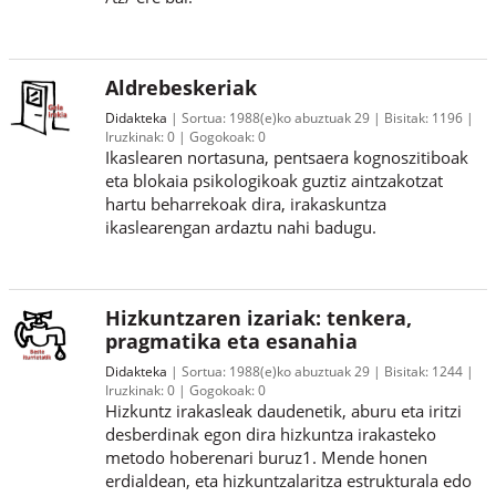
Aldrebeskeriak
Didakteka
Sortua:
1988(e)ko abuztuak 29
Bisitak:
1196
Iruzkinak:
0
Gogokoak:
0
Ikaslearen nortasuna, pentsaera kognoszitiboak
eta blokaia psikologikoak guztiz aintzakotzat
hartu beharrekoak dira, irakaskuntza
ikaslearengan ardaztu nahi badugu.
Hizkuntzaren izariak: tenkera,
pragmatika eta esanahia
Didakteka
Sortua:
1988(e)ko abuztuak 29
Bisitak:
1244
Iruzkinak:
0
Gogokoak:
0
Hizkuntz irakasleak daudenetik, aburu eta iritzi
desberdinak egon dira hizkuntza irakasteko
metodo hoberenari buruz1. Mende honen
erdialdean, eta hizkuntzalaritza estrukturala edo