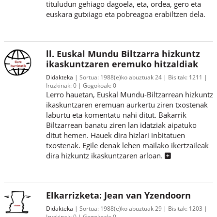
tituludun gehiago dagoela, eta, ordea, gero eta
euskara gutxiago eta pobreagoa erabiltzen dela.
ll. Euskal Mundu Biltzarra hizkuntz
ikaskuntzaren eremuko hitzaldiak
Didakteka
Sortua:
1988(e)ko abuztuak 24
Bisitak:
1211
Iruzkinak:
0
Gogokoak:
0
Lerro hauetan, Euskal Mundu-Biltzarrean hizkuntz
ikaskuntzaren eremuan aurkertu ziren txostenak
laburtu eta komentatu nahi ditut. Bakarrik
Biltzarrean banatu ziren lan idatziak aipatuko
ditut hemen. Hauek dira hizlari inbitatuen
txostenak. Egile denak lehen mailako ikertzaileak
dira hizkuntz ikaskuntzaren arloan.
Elkarrizketa: Jean van Yzendoorn
Didakteka
Sortua:
1988(e)ko abuztuak 29
Bisitak:
1203
Iruzkinak:
0
Gogokoak:
0