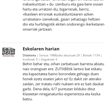
irakaskuntzan » du .izenburu eta gaia bere osoan
hartu eta urratzen du; bigarrenak, berriz,
«Ikasleen erroreak euskalduntzearen azken
urratsetan» izenekoak, gaiari zehatzago heltzen
dio eta hurbilagotik ekiten ondorengo ikerketaren
oinarriak jartzean.
Eskolaren harian
Didakteka
Sortua:
1988(e)ko abuztuak 29
Bisitak:
1154
Iruzkinak:
0
Gogokoak:
0
Behin behar eta, oihan zarbatsuan barrena abiatu
naiz oraingoan ere. ZUTABEtik lantxo bat eskatu
eta kapazitatea baino borondate gehiago duen
honek ezetz esaten jakin ez! Ez dakit zer aterako
zaidan, zer tratatu nahi nukeen ere ez bait daukat
garbi. Dena dela, 6/7 puntutan bilduko ditut
klaseetan nireganaturiko esperientzia eta kezka
batzu.