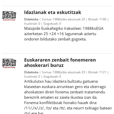
ldazlanak eta eskutitzak
Didakteka
Sortua:
1988(e)ko abuztuak 29
Bisitak:
1190
Iruzkinak:
0
Gogokoak:
0
Maizpide Euskaltegiko Irakasleei: 1988koEGA
azterketan 25 +24 +16 lagunenak aztertu
ondoren bildutako zenbait gogoeta.
Euskararen zenbait fonemeren
ahoskerari buruz
Didakteka
Sortua:
1988(e)ko abuztuak 29
Bisitak:
1121
Iruzkinak:
0
Gogokoak:
0
Artikulutxo hau idaztera bultzatu gaituena
klaseetan euskara arruntean gero eta okerrago
ahoskatzen diren fonema zenbaiti tratamendu
berezirik ematen ez zaiela ikustea izan da.
Fonema konfliktiboak honako hauek dira:
/11/,/x/,/z/, /ts/ eta /tt/, eta neurri txikiago batean
/tz/ ere bai.