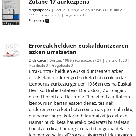
Zutabe 17 aurkezpena
Argitalpenak
Sortua:
1988(e)ko abuztuak 30
Bisitak:
1152
Iruzkinak:
0
Gogokoak:
0
Sarrera
Erroreak helduen euskalduntzearen
azken urratsetan
Didakteka
Sortua:
1988(e)ko abuztuak 29
Bisitak:
1320
Iruzkinak:
0
Gogokoak:
0
Errakuntzak helduen euskalduntzearen azken
urratsetan: ondorengo ikerketa baten oinarriak
izenburuz aurkeztu genuen 1986an tesina Euskal
Herriko Unibertsitateak Donostian, Zorroagan,
duen Filosofi eta Hezkuntz Zientzien Fakultatean.
Izenburuan bertan esaten denez, tesinak
ondorengo ikerketa baten oinarriak jarri nahi ditu,
eta hamar hurbilketaren bildumatzat jo daiteke.
Hamar hurbilketa hauetako bederatzi bi sailetan
banatzen dira, hamargarrena bibliografia delarik:
lehenengo sailak «Erroreak bigarren hizkuntzaren