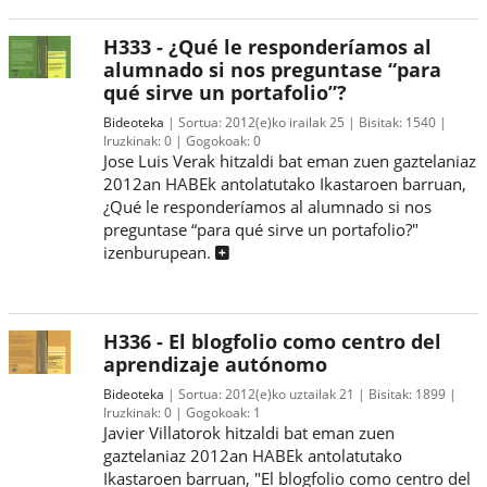
H333 - ¿Qué le responderíamos al
alumnado si nos preguntase “para
qué sirve un portafolio”?
Bideoteka
Sortua:
2012(e)ko irailak 25
Bisitak:
1540
Iruzkinak:
0
Gogokoak:
0
Jose Luis Verak hitzaldi bat eman zuen gaztelaniaz
2012an HABEk antolatutako Ikastaroen barruan,
¿Qué le responderíamos al alumnado si nos
preguntase “para qué sirve un portafolio?"
izenburupean.
H336 - El blogfolio como centro del
aprendizaje autónomo
Bideoteka
Sortua:
2012(e)ko uztailak 21
Bisitak:
1899
Iruzkinak:
0
Gogokoak:
1
Javier Villatorok hitzaldi bat eman zuen
gaztelaniaz 2012an HABEk antolatutako
Ikastaroen barruan, "El blogfolio como centro del