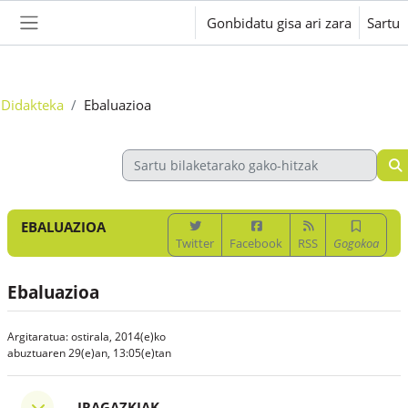
Joan eduki nagusira zuzenean
Gonbidatu gisa ari zara
Sartu
Alboko panela
Didakteka
Ebaluazioa
EBALUAZIOA
Twitter
Facebook
RSS
Gogokoa
Ebaluazioa
Argitaratua: ostirala, 2014(e)ko
abuztuaren 29(e)an, 13:05(e)tan
Iragazkiak
IRAGAZKIAK