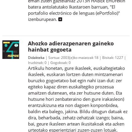
eman zuten gaztelaniaz 2013n HABEk EHUrekin
batera antolatutako Ikastaroen barruan, "El
portafolio electrónico de lenguas (ePortfolio)"
izenburupean.
Ahozko adierazpenaren gaineko
hainbat gogoeta
Didakteka
Sortua:
2003(e)ko maiatzak 18
Bisitak:
1227
Iruzkinak:
0
Gogokoak:
0
Artikulu honetan, gure ikasleek, euskaltegietako
ikasleek, euskaran lortzen duten mintzamenari
buruzko gogoetatxo bat egin nahi izan dut: zer
egiteko kapaz diren euskaltegiko prozesua
amaitzen dutenean, eta zer hutsune duten. Eta
hutsune hori zenbateraino den gure irakasleon)
erantzukizuna eta non dagoen konponbidea,
baldin eta balego, jakina. Bildu ditugun datuak ez
dira, beharbada, zehatz-zehatzak izango; baina,
bai, geure ikasleen artean ikusitakoak eta azken
urteotako esperientziari zuzen-zuzen lotuak.