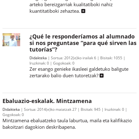
arteko bereizgarriak kualitatiboki nahiz
kuantitatiboki zehaztea.
¿Qué le responderíamos al alumnado
si nos preguntase “para qué sirven las
tutorías”?
Didakteka
Sortua:
2012(e)ko irailak 6
Bisitak:
1055
Iruzkinak:
0
Gogokoak:
0
Zer esango genieke ikasleei galdetuko baligute
zertarako balio duen tutoretzak?
Ebaluazio-eskalak. Mintzamena
Didakteka
Sortua:
2014(e)ko maiatzak 27
Bisitak:
945
Iruzkinak:
0
Gogokoak:
0
Mintzamena ebaluatzeko taula laburtua, maila eta kalifikazio
bakoitzari dagokion deskribapena.