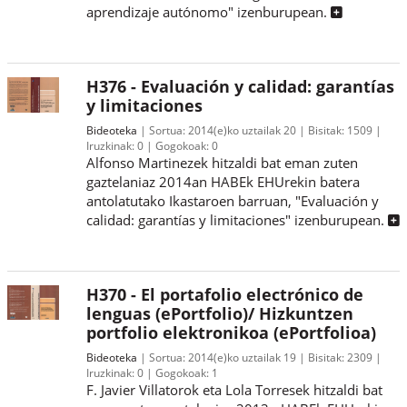
aprendizaje autónomo" izenburupean.
H376 - Evaluación y calidad: garantías
y limitaciones
Bideoteka
Sortua:
2014(e)ko uztailak 20
Bisitak:
1509
Iruzkinak:
0
Gogokoak:
0
Alfonso Martinezek hitzaldi bat eman zuten
gaztelaniaz 2014an HABEk EHUrekin batera
antolatutako Ikastaroen barruan, "Evaluación y
calidad: garantías y limitaciones" izenburupean.
H370 - El portafolio electrónico de
lenguas (ePortfolio)/ Hizkuntzen
portfolio elektronikoa (ePortfolioa)
Bideoteka
Sortua:
2014(e)ko uztailak 19
Bisitak:
2309
Iruzkinak:
0
Gogokoak:
1
F. Javier Villatorok eta Lola Torresek hitzaldi bat