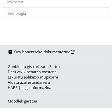
Irakasten
Teknologia
Orri honentzako dokumentazioa
Gonbidatu gisa ari zara (
Sartu
)
Datu-atxikipenaren txostena
Eskuratu aplikazio mugikorra
Aldatu azal estandarrera
HABE
|
Lege informazioa
Moodle
k garatua