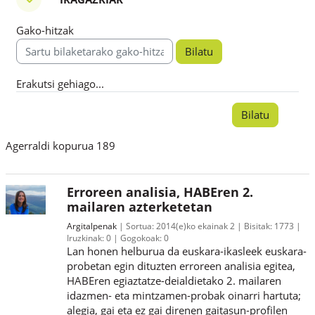
Iragazkiak
Gako-hitzak
Gako-hitzak
Erakutsi gehiago...
Agerraldi kopurua 189
Erroreen analisia, HABEren 2.
mailaren azterketetan
Argitalpenak
Sortua:
2014(e)ko ekainak 2
Bisitak:
1773
Iruzkinak:
0
Gogokoak:
0
Lan honen helburua da euskara-ikasleek euskara-
probetan egin dituzten erroreen analisia egitea,
HABEren egiaztatze-deialdietako 2. mailaren
idazmen- eta mintzamen-probak oinarri hartuta;
alegia, gai eta ez gai direnen gaitasun-profilen