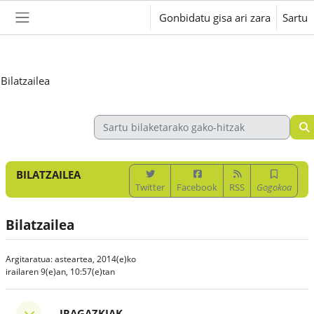
Joan eduki nagusira zuzenean
Gonbidatu gisa ari zara
Sartu
Alboko panela
Bilatzailea
BILATZAILEA
Twitter
Facebook
RSS
Gogokoa
Bilatzailea
Argitaratua: asteartea, 2014(e)ko
irailaren 9(e)an, 10:57(e)tan
Iragazkiak
IRAGAZKIAK