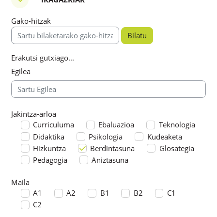
Iragazkiak
Gako-hitzak
Gako-hitzak
Erakutsi gutxiago...
Egilea
Jakintza-arloa
Jakintza-arloa
Curriculuma
Ebaluazioa
Teknologia
Didaktika
Psikologia
Kudeaketa
Hizkuntza
Berdintasuna
Glosategia
Pedagogia
Aniztasuna
Maila
Maila
A1
A2
B1
B2
C1
C2