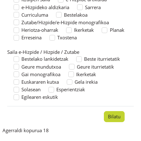
e-Hizpideko aldizkaria
Sarrera
Curriculuma
Bestelakoa
Zutabe/Hizpide/e-Hizpide monografikoa
Heriotza-oharrak
Ikerketak
Planak
Erreseina
Txostena
Saila e-Hizpide / Hizpide / Zutabe
Saila e-Hizpide / Hizpide / Zutabe
Bestelako lankidetzak
Beste iturrietatik
Geure mundutxoa
Geure iturrietatik
Gai monografikoa
Ikerketak
Euskararen kutxa
Gela irekia
Solasean
Esperientziak
Egilearen eskutik
Agerraldi kopurua 18