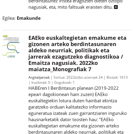
berdintasunez iristea eragozten dieten oztopo
nagusiak, eta, mito faltsuak eraisten ditu.
Egilea:
Emakunde
EAEko euskaltegietan emakume eta
gizonen arteko berdintasunaren
aldeko neurriak, politikak eta
jarrerak ezagutzeko diagnostikoa /
Emaitza nagusiak. 2022ko
maiatza_Monografiak 7
Argitalpenak
Sortua:
2022(e)ko azaroak 24
Bisitak:
1613
Iruzkinak:
0
Gogokoak:
1
HABEren I Berdintasun planean (2019-2022
epeari dagokionean hain zuzen) EAEko
euskaltegiekin lotura duten hainbat ekintza
garatzeko orduan kalitatezko informazio
eguneratua izateak zuen garrantziaren inguruko
hausnarketatik dator txosten hau: "EAEko
euskaltegietan emakume eta gizonen arteko
berdintasunaren aldeko neurriak, politikak eta