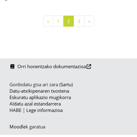
Aurreko orria
1. orria
2. orria
3. orria
Hurrengo orria
«
1
2
3
»
Orri honentzako dokumentazioa
Gonbidatu gisa ari zara (
Sartu
)
Datu-atxikipenaren txostena
Eskuratu aplikazio mugikorra
Aldatu azal estandarrera
HABE
|
Lege informazioa
Moodle
k garatua