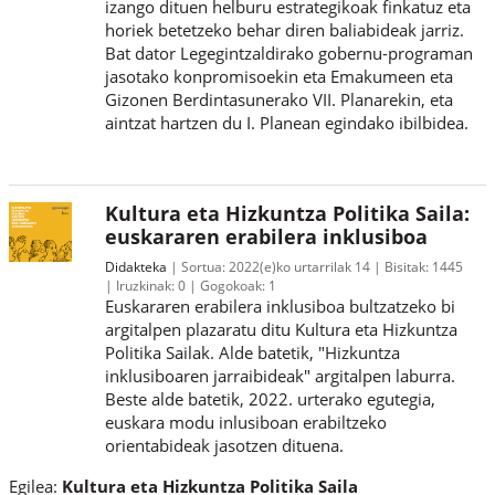
izango dituen helburu estrategikoak finkatuz eta
horiek betetzeko behar diren baliabideak jarriz.
Bat dator Legegintzaldirako gobernu-programan
jasotako konpromisoekin eta Emakumeen eta
Gizonen Berdintasunerako VII. Planarekin, eta
aintzat hartzen du I. Planean egindako ibilbidea.
Kultura eta Hizkuntza Politika Saila:
euskararen erabilera inklusiboa
Didakteka
Sortua:
2022(e)ko urtarrilak 14
Bisitak:
1445
Iruzkinak:
0
Gogokoak:
1
Euskararen erabilera inklusiboa bultzatzeko bi
argitalpen plazaratu ditu Kultura eta Hizkuntza
Politika Sailak. Alde batetik, "Hizkuntza
inklusiboaren jarraibideak" argitalpen laburra.
Beste alde batetik, 2022. urterako egutegia,
euskara modu inlusiboan erabiltzeko
orientabideak jasotzen dituena.
Egilea:
Kultura eta Hizkuntza Politika Saila