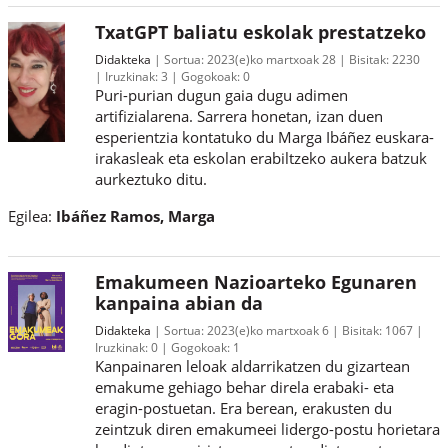
TxatGPT baliatu eskolak prestatzeko
Didakteka
Sortua:
2023(e)ko martxoak 28
Bisitak:
2230
Iruzkinak:
3
Gogokoak:
0
Puri-purian dugun gaia dugu adimen
artifizialarena. Sarrera honetan, izan duen
esperientzia kontatuko du Marga Ibáñez euskara-
irakasleak eta eskolan erabiltzeko aukera batzuk
aurkeztuko ditu.
Egilea:
Ibáñez Ramos, Marga
Emakumeen Nazioarteko Egunaren
kanpaina abian da
Didakteka
Sortua:
2023(e)ko martxoak 6
Bisitak:
1067
Iruzkinak:
0
Gogokoak:
1
Kanpainaren leloak aldarrikatzen du gizartean
emakume gehiago behar direla erabaki- eta
eragin-postuetan. Era berean, erakusten du
zeintzuk diren emakumeei lidergo-postu horietara