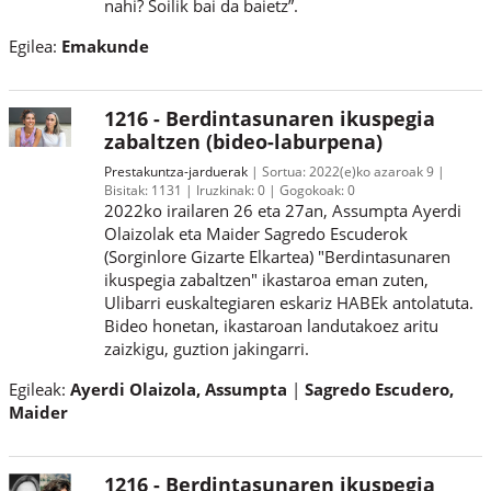
nahi? Soilik bai da baietz”.
Egilea:
Emakunde
1216 - Berdintasunaren ikuspegia
zabaltzen (bideo-laburpena)
Prestakuntza-jarduerak
Sortua:
2022(e)ko azaroak 9
Bisitak:
1131
Iruzkinak:
0
Gogokoak:
0
2022ko irailaren 26 eta 27an, Assumpta Ayerdi
Olaizolak eta Maider Sagredo Escuderok
(Sorginlore Gizarte Elkartea) "Berdintasunaren
ikuspegia zabaltzen" ikastaroa eman zuten,
Ulibarri euskaltegiaren eskariz HABEk antolatuta.
Bideo honetan, ikastaroan landutakoez aritu
zaizkigu, guztion jakingarri.
Egileak:
Ayerdi Olaizola, Assumpta
Sagredo Escudero,
Maider
1216 - Berdintasunaren ikuspegia