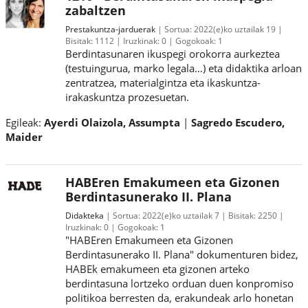
zabaltzen
Prestakuntza-jarduerak
Sortua:
2022(e)ko uztailak 19
Bisitak:
1112
Iruzkinak:
0
Gogokoak:
1
Berdintasunaren ikuspegi orokorra aurkeztea
(testuingurua, marko legala…) eta didaktika arloan
zentratzea, materialgintza eta ikaskuntza-
irakaskuntza prozesuetan.
Egileak:
Ayerdi Olaizola, Assumpta
Sagredo Escudero,
Maider
HABEren Emakumeen eta Gizonen
Berdintasunerako II. Plana
Didakteka
Sortua:
2022(e)ko uztailak 7
Bisitak:
2250
Iruzkinak:
0
Gogokoak:
1
"HABEren Emakumeen eta Gizonen
Berdintasunerako II. Plana" dokumenturen bidez,
HABEk emakumeen eta gizonen arteko
berdintasuna lortzeko orduan duen konpromiso
politikoa berresten da, erakundeak arlo honetan