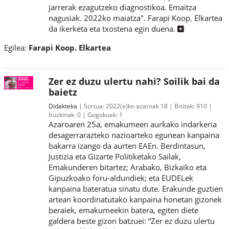
jarrerak ezagutzeko diagnostikoa. Emaitza
nagusiak. 2022ko maiatza". Farapi Koop. Elkartea
da ikerketa eta txostena egin duena.
Egilea:
Farapi Koop. Elkartea
Zer ez duzu ulertu nahi? Soilik bai da
baietz
Didakteka
Sortua:
2022(e)ko azaroak 18
Bisitak:
910
Iruzkinak:
0
Gogokoak:
1
Azaroaren 25a, emakumeen aurkako indarkeria
desagerrarazteko nazioarteko egunean kanpaina
bakarra izango da aurten EAEn. Berdintasun,
Justizia eta Gizarte Politiketako Sailak,
Emakunderen bitartez; Arabako, Bizkaiko eta
Gipuzkoako foru-aldundiek; eta EUDELek
kanpaina bateratua sinatu dute. Erakunde guztien
artean koordinatutako kanpaina honetan gizonek
beraiek, emakumeekin batera, egiten diete
galdera beste gizon batzuei: “Zer ez duzu ulertu