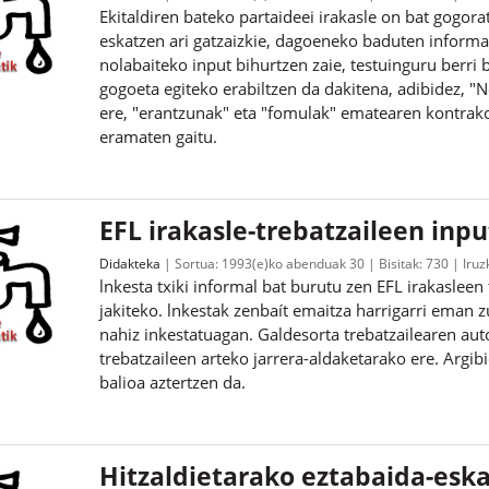
Ekitaldiren bateko partaideei irakasle on bat gogor
eskatzen ari gatzaizkie, dagoeneko baduten informa
nolabaiteko input bihurtzen zaie, testuinguru berri
gogoeta egiteko erabiltzen da dakitena, adibidez, "N
ere, "erantzunak" eta "fomulak" ematearen kontrako
eramaten gaitu.
EFL irakasle-trebatzaileen inpu
Didakteka
Sortua:
1993(e)ko abenduak 30
Bisitak:
730
Iruz
lnkesta txiki informal bat burutu zen EFL irakasleen
jakiteko. lnkestak zenbaít emaitza harrigarri eman z
nahiz inkestatuagan. Galdesorta trebatzailearen aut
trebatzaileen arteko jarrera-aldaketarako ere. Argib
balioa aztertzen da.
Hitzaldietarako eztabaida-esk