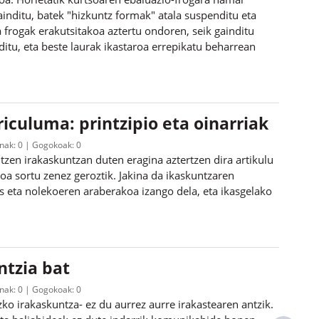
ainditu, batek "hizkuntz formak" atala suspenditu eta
a frogak erakutsitakoa aztertu ondoren, seik gainditu
ditu, eta beste laurak ikastaroa errepikatu beharrean
iculuma: printzipio eta oinarriak
inak:
0
Gogokoak:
0
zen irakaskuntzan duten eragina aztertzen dira artikulu
a sortu zenez geroztik. Jakina da ikaskuntzaren
s eta nolekoeren araberakoa izango dela, eta ikasgelako
ntzia bat
inak:
0
Gogokoak:
0
zko irakaskuntza- ez du aurrez aurre irakastearen antzik.