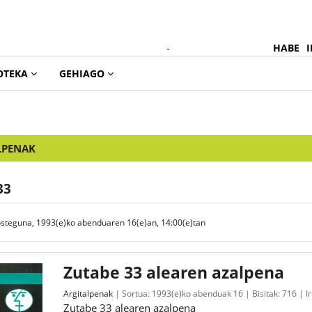
-
HABE
I
OTEKA
GEHIAGO
LPENAK
33
osteguna, 1993(e)ko abenduaren 16(e)an, 14:00(e)tan
Zutabe 33 alearen azalpena
Argitalpenak
Sortua:
1993(e)ko abenduak 16
Bisitak:
716
I
Zutabe 33 alearen azalpena