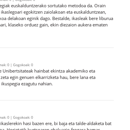
ltegiak euskalduntzerako sortutako metodoa da. Orain
 ikaslegoari egokitzen zaiolakoan eta euskalduntzean,
koa delakoan eginik dago. Bestalde, ikasleak bere liburua
ari, klaseko orduez gain, ekin diezaion aukera ematen
inak:
0
Gogokoak:
0
re Unibertsitateak hainbat ekintza akademiko eta
zeta egin genuen elkarrizketa hau, bere lana eta
n ikuspegia ezagutu nahian.
inak:
0
Gogokoak:
0
kaslerekin hasi bazen ere, bi baja eta talde-aldaketa bat
oa. Horietatik kurtsoaren ebaluazio-frogara hamar