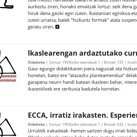
aurkeztu ziren, honako emaitzak lortuz: seik dena g
hiruk dena gaizki egin zuten. lkastaroan eginikoa et
zuten urratsa, batek "hizkuntz formak" atala suspen
geratu ziren.
lkaslearengan ardaztutako curr
Didakteka
Sortua:
1993(e)ko abenduak 1
Bisitak:
725
Iruzk
Gaur egungo didaktikaren joera nagusiak eta hizkunt
honetan, batez ere "atazazko planteamendua" delako
garapena neurri handi batean ikasleen behar, intere
ikasestiloek ere zerikusia badutela horretan.
ECCA, irratiz irakasten. Esperie
Didakteka
Sortua:
1993(e)ko abenduak 1
Bisitak:
632
Iruzk
Urrutitik irakasteak -hemen sartzen dugu irrati bide