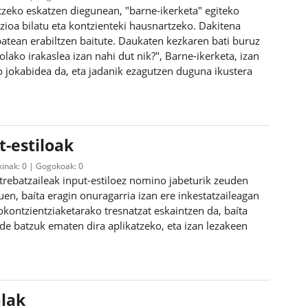
atzeko eskatzen diegunean, "barne-ikerketa" egiteko
zioa bilatu eta kontzienteki hausnartzeko. Dakitena
 batean erabiltzen baitute. Daukaten kezkaren bati buruz
olako irakaslea izan nahi dut nik?", Barne-ikerketa, izan
 jokabidea da, eta jadanik ezagutzen duguna ikustera
t-estiloak
kinak:
0
Gogokoak:
0
 trebatzaileak input-estiloez nomino jabeturik zeuden
uen, baíta eragin onuragarria izan ere inkestatzaileagan
okontzientziaketarako tresnatzat eskaintzen da, baíta
ide batzuk ematen dira aplikatzeko, eta izan lezakeen
alak