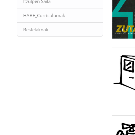
Itzulpen Saila
HABE_Curriculumak
Bestelakoak