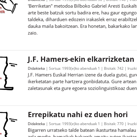
'Berriketan" metodoa Bilboko Gabriel Aresti Euska
arte beste batzuk sortu badira ere, hau gaur egungo
taldeka, diharduen edozein irakaslek erraz erabiltze
dauka maila bakoitzean. Era honetan, bakarkako lan
zaio.
J.F. Hamers-ekin elkarrizketan
Didakteka
Sortua:
1993(e)ko abenduak 1
Bisitak:
742
Iruzk
J.F. Hamers Euskal Herrian izene da duela gutxi, gu
ikerketatan parte hartzera gonbidatuta. Gure artean 
zaletasunak eta gure egoera soziolinguistikoaz due
Errepikatu nahi ez duen hori
Didakteka
Sortua:
1993(e)ko abenduak 1
Bisitak:
770
Iruzk
Bigarren urratseko talde batean ikasturtea hamalau i
zela medio, hamaikak bakarrik amaitu zuten ikastar