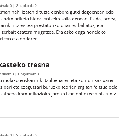
kinak:
0
Gogokoak:
0
k eman nahi izaten dituzte denbora gutxi dagoenean edo
ziazko ariketa bidez lantzeko zaila denean. Ez da, ordea,
rrik hitz egitea prestaturiko oharrez baliatuz, eta
a zerbait esatera mugatzea. Era asko daga honelako
artean eta ondoren.
kasteko tresna
uzkinak:
0
Gogokoak:
0
u inolako euskarririk itzulpenaren eta komunikazioaren
azioari eta ezagutzari buruzko teorien argitan faltsua dela
itzulpena komunikazioko jardun izan daitekeela hizkuntz
kinak:
0
Gogokoak:
0