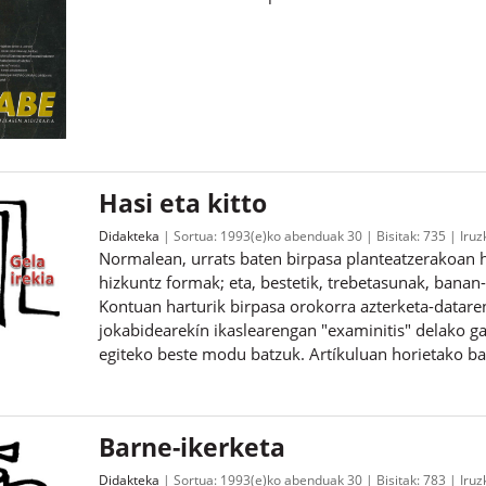
Hasi eta kitto
Didakteka
Sortua:
1993(e)ko abenduak 30
Bisitak:
735
Iruz
Normalean, urrats baten birpasa planteatzerakoan h
hizkuntz formak; eta, bestetik, trebetasunak, bana
Kontuan harturik birpasa orokorra azterketa-datare
jokabidearekín ikaslearengan "examinitis" delako ga
egiteko beste modu batzuk. Artíkuluan horietako ba
Barne-ikerketa
Didakteka
Sortua:
1993(e)ko abenduak 30
Bisitak:
783
Iruz