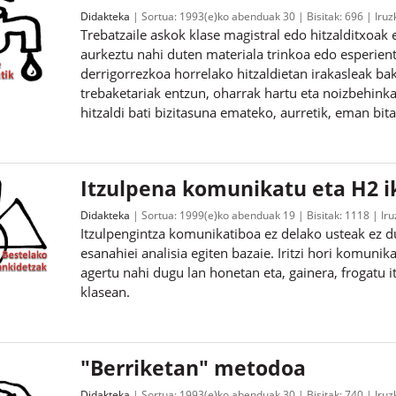
Didakteka
Sortua:
1993(e)ko abenduak 30
Bisitak:
696
Iruz
Trebatzaile askok klase magistral edo hitzalditxoa
aurkeztu nahi duten materiala trinkoa edo esperient
derrigorrezkoa horrelako hitzaldietan irakasleak baka
trebaketariak entzun, oharrak hartu eta noizbehink
hitzaldi bati bizitasuna emateko, aurretik, eman bit
Itzulpena komunikatu eta H2 i
Didakteka
Sortua:
1999(e)ko abenduak 19
Bisitak:
1118
Ir
Itzulpengintza komunikatiboa ez delako usteak ez d
esanahiei analisia egiten bazaie. Iritzi hori komunik
agertu nahi dugu lan honetan eta, gainera, frogatu 
klasean.
"Berriketan" metodoa
Didakteka
Sortua:
1993(e)ko abenduak 30
Bisitak:
740
Iruz