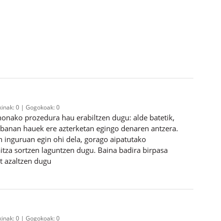
kinak:
0
Gogokoak:
0
onako prozedura hau erabiltzen dugu: alde batetik,
n-banan hauek ere azterketan egingo denaren antzera.
n inguruan egin ohi dela, gorago aipatutako
itza sortzen laguntzen dugu. Baina badira birpasa
t azaltzen dugu
kinak:
0
Gogokoak:
0