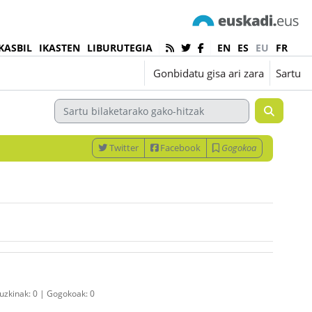
KASBIL
IKASTEN
LIBURUTEGIA
EN
ES
EU
FR
Euskara ‎(eu)‎
Gonbidatu gisa ari zara
Sartu
Twitter
Facebook
Gogokoa
ruzkinak:
0
Gogokoak:
0