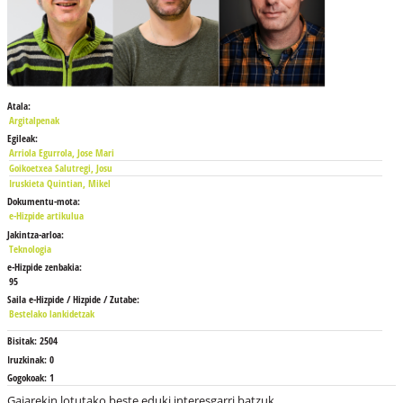
Atala:
Argitalpenak
Egileak:
Arriola Egurrola, Jose Mari
Goikoetxea Salutregi, Josu
Iruskieta Quintian, Mikel
Dokumentu-mota:
e-Hizpide artikulua
Jakintza-arloa:
Teknologia
e-Hizpide zenbakia:
95
Saila e-Hizpide / Hizpide / Zutabe:
Bestelako lankidetzak
Bisitak:
2504
Iruzkinak:
0
Gogokoak:
1
Gaiarekin lotutako beste eduki interesgarri batzuk