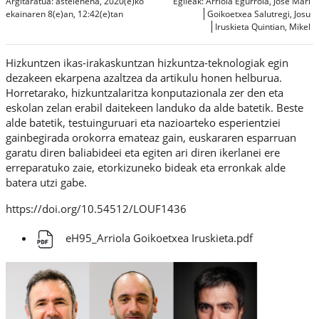
Argitaratua: astelehena, 2020(e)ko
Egileak:
Arriola Egurrola, Jose Mari
ekainaren 8(e)an, 12:42(e)tan
Goikoetxea Salutregi, Josu
Iruskieta Quintian, Mikel
Hizkuntzen ikas-irakaskuntzan hizkuntza-teknologiak egin
dezakeen ekarpena azaltzea da artikulu honen helburua.
Horretarako, hizkuntzalaritza konputazionala zer den eta
eskolan zelan erabil daitekeen landuko da alde batetik. Beste
alde batetik, testuinguruari eta nazioarteko esperientziei
gainbegirada orokorra emateaz gain, euskararen esparruan
garatu diren baliabideei eta egiten ari diren ikerlanei ere
erreparatuko zaie, etorkizuneko bideak eta erronkak alde
batera utzi gabe.
https://doi.org/10.54512/LOUF1436
eH95_Arriola Goikoetxea Iruskieta.pdf