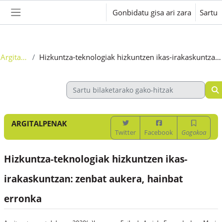
Joan eduki nagusira zuzenean
Gonbidatu gisa ari zara
Sartu
Alboko panela
Argitalpenak
Hizkuntza-teknologiak hizkuntzen ikas-irakaskuntzan: zenbat aukera, hainbat erronka
ARGITALPENAK
Twitter
Facebook
Gogokoa
Hizkuntza-teknologiak hizkuntzen ikas-
irakaskuntzan: zenbat aukera, hainbat
erronka