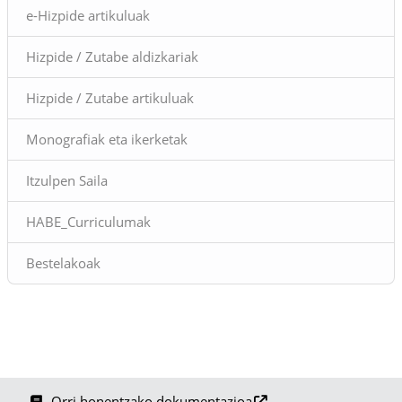
e-Hizpide artikuluak
Hizpide / Zutabe aldizkariak
Hizpide / Zutabe artikuluak
Monografiak eta ikerketak
Itzulpen Saila
HABE_Curriculumak
Bestelakoak
Orri honentzako dokumentazioa