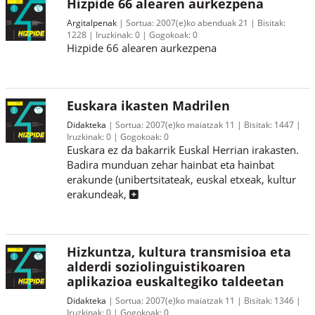
Hizpide 66 alearen aurkezpena
Argitalpenak
Sortua:
2007(e)ko abenduak 21
Bisitak:
1228
Iruzkinak:
0
Gogokoak:
0
Hizpide 66 alearen aurkezpena
Euskara ikasten Madrilen
Didakteka
Sortua:
2007(e)ko maiatzak 11
Bisitak:
1447
Iruzkinak:
0
Gogokoak:
0
Euskara ez da bakarrik Euskal Herrian irakasten.
Badira munduan zehar hainbat eta hainbat
erakunde (unibertsitateak, euskal etxeak, kultur
erakundeak,
Hizkuntza, kultura transmisioa eta
alderdi soziolinguistikoaren
aplikazioa euskaltegiko taldeetan
Didakteka
Sortua:
2007(e)ko maiatzak 11
Bisitak:
1346
Iruzkinak:
0
Gogokoak:
0