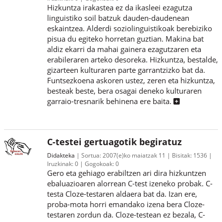
Hizkuntza irakastea ez da ikasleei ezagutza
linguistiko soil batzuk dauden-daudenean
eskaintzea. Alderdi soziolinguistikoak berebiziko
pisua du egiteko horretan guztian. Makina bat
aldiz ekarri da mahai gainera ezagutzaren eta
erabileraren arteko desoreka. Hizkuntza, bestalde,
gizarteen kulturaren parte garrantzizko bat da.
Funtsezkoena askoren ustez, zeren eta hizkuntza,
besteak beste, bera osagai deneko kulturaren
garraio-tresnarik behinena ere baita.
C-testei gertuagotik begiratuz
Didakteka
Sortua:
2007(e)ko maiatzak 11
Bisitak:
1536
Iruzkinak:
0
Gogokoak:
0
Gero eta gehiago erabiltzen ari dira hizkuntzen
ebaluazioaren alorrean C-test izeneko probak. C-
testa Cloze-testaren aldaera bat da. Izan ere,
proba-mota horri emandako izena bera Cloze-
testaren zordun da. Cloze-testean ez bezala, C-