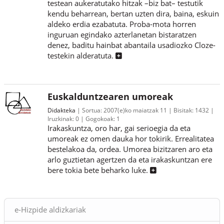
testean aukeratutako hitzak –biz bat– testutik
kendu beharrean, bertan uzten dira, baina, eskuin
aldeko erdia ezabatuta. Proba-mota horren
inguruan egindako azterlanetan bistaratzen
denez, baditu hainbat abantaila usadiozko Cloze-
testekin alderatuta.
Euskalduntzearen umoreak
Didakteka
Sortua:
2007(e)ko maiatzak 11
Bisitak:
1432
Iruzkinak:
0
Gogokoak:
1
Irakaskuntza, oro har, gai serioegia da eta
umoreak ez omen dauka hor tokirik. Errealitatea
bestelakoa da, ordea. Umorea bizitzaren aro eta
arlo guztietan agertzen da eta irakaskuntzan ere
bere tokia bete beharko luke.
Blokeak
e-Hizpide aldizkariak