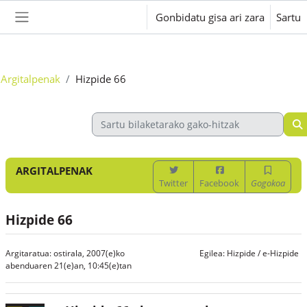
Joan eduki nagusira zuzenean
Gonbidatu gisa ari zara
Sartu
Alboko panela
Argitalpenak
Hizpide 66
ARGITALPENAK
Twitter
Facebook
Gogokoa
Hizpide 66
Argitaratua: ostirala, 2007(e)ko
Egilea:
Hizpide / e-Hizpide
abenduaren 21(e)an, 10:45(e)tan