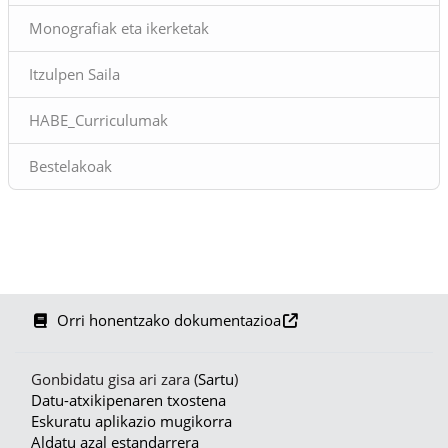
Monografiak eta ikerketak
Itzulpen Saila
HABE_Curriculumak
Bestelakoak
Orri honentzako dokumentazioa
Gonbidatu gisa ari zara (
Sartu
)
Datu-atxikipenaren txostena
Eskuratu aplikazio mugikorra
Aldatu azal estandarrera