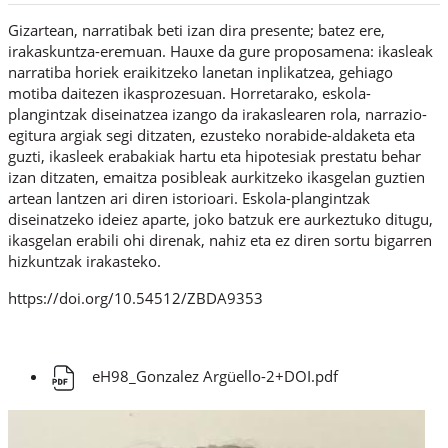
Gizartean, narratibak beti izan dira presente; batez ere,
irakaskuntza-eremuan. Hauxe da gure proposamena: ikasleak
narratiba horiek eraikitzeko lanetan inplikatzea, gehiago
motiba daitezen ikasprozesuan. Horretarako, eskola-
plangintzak diseinatzea izango da irakaslearen rola, narrazio-
egitura argiak segi ditzaten, ezusteko norabide-aldaketa eta
guzti, ikasleek erabakiak hartu eta hipotesiak prestatu behar
izan ditzaten, emaitza posibleak aurkitzeko ikasgelan guztien
artean lantzen ari diren istorioari. Eskola-plangintzak
diseinatzeko ideiez aparte, joko batzuk ere aurkeztuko ditugu,
ikasgelan erabili ohi direnak, nahiz eta ez diren sortu bigarren
hizkuntzak irakasteko.
https://doi.org/10.54512/ZBDA9353
eH98_Gonzalez Argüello-2+DOI.pdf