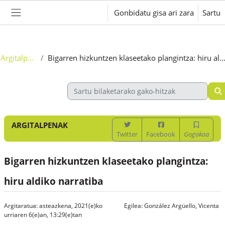
Joan eduki nagusira zuzenean
Gonbidatu gisa ari zara
Sartu
Alboko panela
Argitalpenak
Bigarren hizkuntzen klaseetako plangintza: hiru aldiko narr
ARGITALPENAK
Twitter
Facebook
Gogokoa
Bigarren hizkuntzen klaseetako plangintza:
hiru aldiko narratiba
Argitaratua: asteazkena, 2021(e)ko
Egilea:
González Argüello, Vicenta
urriaren 6(e)an, 13:29(e)tan