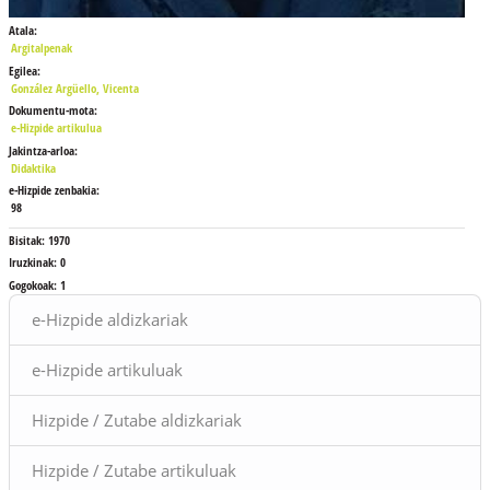
Atala:
Argitalpenak
Egilea:
González Argüello, Vicenta
Dokumentu-mota:
e-Hizpide artikulua
Jakintza-arloa:
Didaktika
e-Hizpide zenbakia:
98
Bisitak:
1970
Iruzkinak:
0
Gogokoak:
1
Blokeak
e-Hizpide aldizkariak
e-Hizpide artikuluak
Hizpide / Zutabe aldizkariak
Hizpide / Zutabe artikuluak