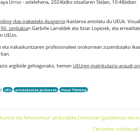
aya Urroz
-
astelehena, 2024(e)ko otsailaren 5(e)an, 10:48(e)tan
inking ikas-irakasteko ikusgarria
ikastaroa antolatu du UEUk. Visual
 90. zenbakia
n Garbiñe Larraldek eta Itziar Lopezek, eta errealit
in UEUn.
ei eta irakaskuntzaren profesionaleei orokorrean zuzendutako Ika
16an.
azio argibide gehiagorako, hemen
UEUren matrikulazio-araudi or
:
UEU
prestakuntza-jarduerak
Visual THinking
izkuntza eta feminismoa" jardunaldia Donostian (gaztelaniaz eta e
Cervantes institutuak