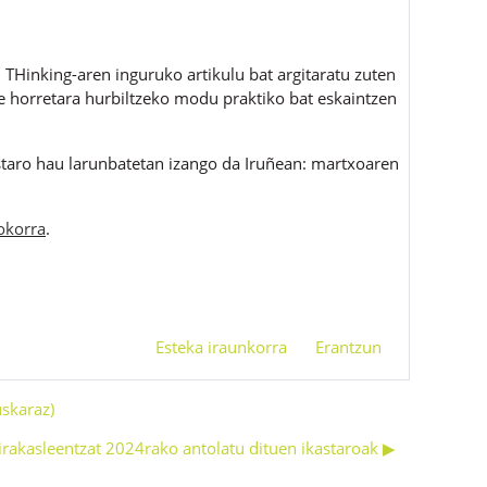
 THinking-aren inguruko artikulu bat argitaratu zuten
ate horretara hurbiltzeko modu praktiko bat eskaintzen
staro hau larunbatetan izango da Iruñean: martxoaren
okorra
.
Esteka iraunkorra
Erantzun
uskaraz)
 irakasleentzat 2024rako antolatu dituen ikastaroak ▶︎