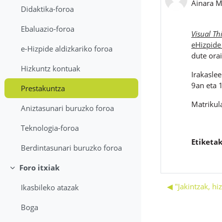
Ainara M
Didaktika-foroa
Ebaluazio-foroa
Visual Th
eHizpide
e-Hizpide aldizkariko foroa
dute ora
Hizkuntz kontuak
Irakasle
9an eta 
Prestakuntza
Matrikul
Aniztasunari buruzko foroa
Teknologia-foroa
Etiketak
Berdintasunari buruzko foroa
Foro itxiak
Tolestu
◀︎ "Jakintzak, h
Ikasbileko atazak
Boga