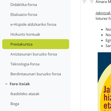
Ainara M
Didaktika-foroa
Jakintzak
Ebaluazio-foroa
loturez 
e-Hizpide aldizkariko foroa
Noi
Hizkuntz kontuak
No
Egi
Prestakuntza
Sar
Aniztasunari buruzko foroa
Teknologia-foroa
Berdintasunari buruzko foroa
Foro itxiak
Tolestu
Ikasbileko atazak
Boga