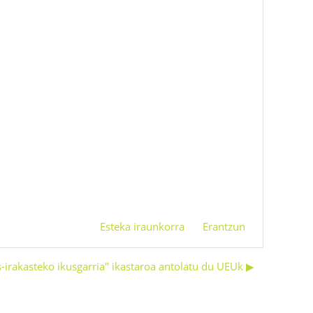
Esteka iraunkorra
Erantzun
s-irakasteko ikusgarria" ikastaroa antolatu du UEUk ▶︎