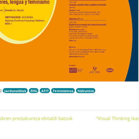
:
Jardunaldiak
EHU
AFIT
Feminismoa
hizkuntza
 diren prestakuntza-ekitaldi batzuk
"Visual Thinking ika