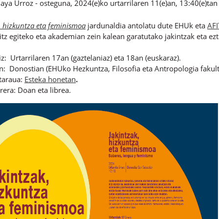
aya Urroz
-
osteguna, 2024(e)ko urtarrilaren 11(e)an, 13:40(e)tan
, hizkuntza eta feminismoa
jardunaldia antolatu dute EHUk eta
AFI
hitz egiteko eta akademian zein kalean garatutako jakintzak eta e
z:
Urtarrilaren 17an (gaztelaniaz) eta 18an (euskaraz).
n:
Donostian (EHUko Hezkuntza, Filosofia eta Antropologia faku
taraua
:
Esteka honetan
.
rera:
Doan eta librea.