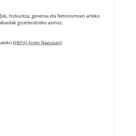
T
ek, hizkuntza, generoa eta feminismoen arteko
ztabaidak gizarteratzeko asmoz.
ltateko
(
HEFA) Areto Nagusian
)
.