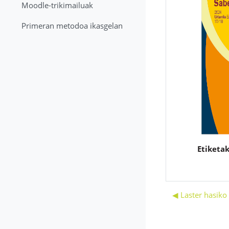
Moodle-trikimailuak
Primeran metodoa ikasgelan
Etiketak
◀︎ Laster hasiko