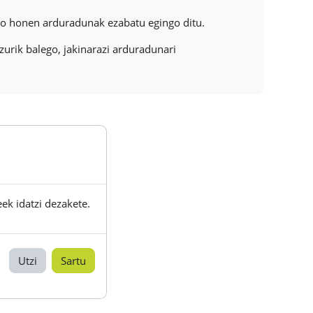
oro honen arduradunak ezabatu egingo ditu.
urik balego, jakinarazi arduradunari
eek idatzi dezakete.
Utzi
Sartu