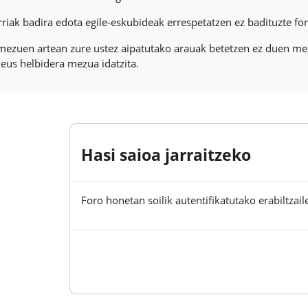
riak badira edota egile-eskubideak errespetatzen ez badituzte f
mezuen artean zure ustez aipatutako arauak betetzen ez duen mez
eus helbidera mezua idatzita.
Hasi saioa jarraitzeko
Foro honetan soilik autentifikatutako erabiltzail