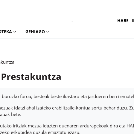
-
HABE
I
OTEKA
GEHIAGO
akuntza
Prestakuntza
dintzak
i buruzko foroa, besteak beste ikastaro eta jardueren berri emate
zuak idatzi ahal izateko erabiltzaile-kontua sortu behar duzu. Zu
auak bete.
tutako iritziak mezua idazten duenaren ardurapekoak dira eta HA
tzeko eskubidea duzula egiaztatu ezazu.