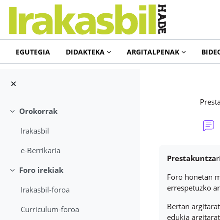
Joan eduki nagusira zuzenean
EGUTEGIA
DIDAKTEKA
ARGITALPENAK
BIDE
Prest
Orokorrak
Tolestu
Irakasbil
Osaketaren bal
e-Berrikaria
Prestakuntza
r
Foro irekiak
Tolestu
Foro honetan me
errespetuzko ar
Irakasbil-foroa
Bertan argitara
Curriculum-foroa
edukia argitara