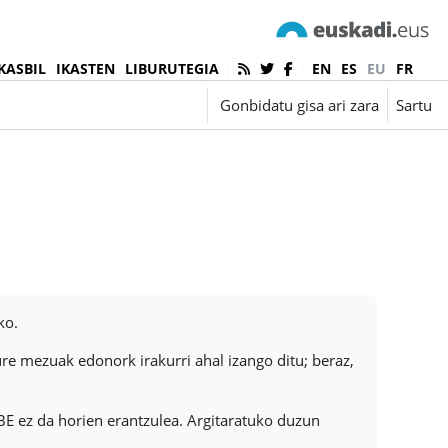
KASBIL
IKASTEN
LIBURUTEGIA
EN
ES
EU
FR
Euskara ‎(eu)‎
Gonbidatu gisa ari zara
Sartu
ko.
re mezuak edonork irakurri ahal izango ditu; beraz,
BE ez da horien erantzulea. Argitaratuko duzun