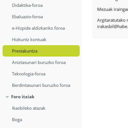
Didaktika-foroa
Mezuak iraingar
Ebaluazio-foroa
Argitaratutako 
irakasbil@habe.
e-Hizpide aldizkariko foroa
Hizkuntz kontuak
Prestakuntza
Aniztasunari buruzko foroa
Teknologia-foroa
Berdintasunari buruzko foroa
Foro itxiak
Tolestu
Ikasbileko atazak
Boga