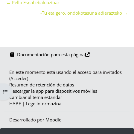
← Pello Esnal ebaluazioaz
-Tu eta gero, ondokotasuna adierazteko →
Documentación para esta página
En este momento está usando el acceso para invitados
(
Acceder
)
Resumen de retención de datos
Descargar la app para dispositivos móviles
Abrir índice del curso
Cambiar al tema estándar
HABE
|
Lege informazioa
Desarrollado por
Moodle