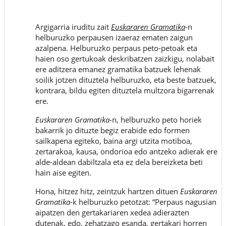
Argigarria iruditu zait
Euskararen Gramatika
-n
helburuzko perpausen izaeraz ematen zaigun
azalpena. Helburuzko perpaus peto-petoak eta
haien oso gertukoak deskribatzen zaizkigu, nolabait
ere aditzera emanez gramatika batzuek lehenak
soilik jotzen dituztela helburuzko, eta beste batzuek,
kontrara, bildu egiten dituztela multzora bigarrenak
ere.
Euskararen Gramatika
-n, helburuzko peto horiek
bakarrik jo dituzte begiz erabide edo formen
sailkapena egiteko, baina argi utzita motiboa,
zertarakoa, kausa, ondorioa edo antzeko adierak ere
alde-aldean dabiltzala eta ez dela bereizketa beti
hain aise egiten.
Hona, hitzez hitz, zeintzuk hartzen dituen
Euskararen
Gramatika
-k helburuzko petotzat: “Perpaus nagusian
aipatzen den gertakariaren xedea adierazten
dutenak, edo, zehatzago esanda, gertakari horren