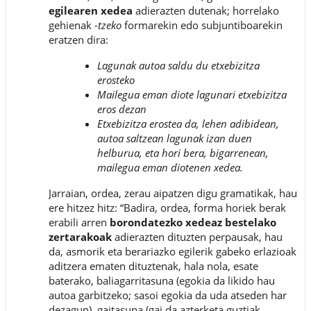
egilearen xedea
adierazten dutenak; horrelako
gehienak
-tzeko
formarekin edo subjuntiboarekin
eratzen dira:
Lagunak autoa saldu du etxebizitza
erosteko
Mailegua eman diote lagunari etxebizitza
eros dezan
Etxebizitza erostea da, lehen adibidean,
autoa saltzean lagunak izan duen
helburua, eta hori bera, bigarrenean,
mailegua eman diotenen xedea.
Jarraian, ordea, zerau aipatzen digu gramatikak, hau
ere hitzez hitz: “Badira, ordea, forma horiek berak
erabili arren
borondatezko xedeaz bestelako
zertarakoak
adierazten dituzten perpausak, hau
da, asmorik eta berariazko egilerik gabeko erlazioak
aditzera ematen dituztenak, hala nola, esate
baterako, baliagarritasuna (egokia da likido hau
autoa garbitzeko; sasoi egokia da uda atseden har
dezagun), gaitasuna (gai da azterketa guztiak