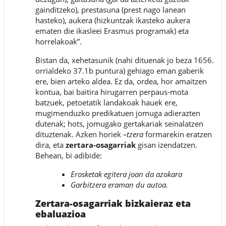
gainditzeko), prestasuna (prest nago lanean
hasteko), aukera (hizkuntzak ikasteko aukera
ematen die ikasleei Erasmus programak) eta
horrelakoak”.
Bistan da, xehetasunik (nahi dituenak jo beza 1656.
orrialdeko 37.1b puntura) gehiago eman gaberik
ere, bien arteko aldea. Ez da, ordea, hor amaitzen
kontua, bai baitira hirugarren perpaus-mota
batzuek, petoetatik landakoak hauek ere,
mugimenduzko predikatuen jomuga adierazten
dutenak; hots, jomugako gertakariak seinalatzen
dituztenak. Azken horiek
–tzera
formarekin eratzen
dira, eta
zertara-osagarriak
gisan izendatzen.
Behean, bi adibide:
Erosketak egitera joan da azokara
Garbitzera eraman du autoa.
Zertara-osagarriak bizkaieraz eta
ebaluazioa