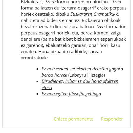
Bizkaierak,
-tzera
forma horren ordainetan,
- tzen
forma baliatzen du “zertara-osagarri” erako perpaus
horiek osatzeko, diosku
Euskararen Gramatika-
k,
nahiz eta adibiderik eman ez. Bizkaieran ohikoak
bezain zuzenak dira euskara batuan
-tzen
formadun
perpaus osagarri horiek, eta, beraz, komeni zaigu
denoi ere (baina batik bat bizkaieraren esparrukoak
ez garenoi), ebaluatzeko garaian, ohar horri kasu
ematea. Hona bizpahiru adibide, sarean
arrantzatuak:
Ez noa esaten zer ekarten deustan gogora
berba horrek
(Labayru Hiztegia)
Dirudienez, Iribar ez duk hona afaltzen
etorri
Ez noa egiten filosofia gehiago
Enlace permanente
Responder