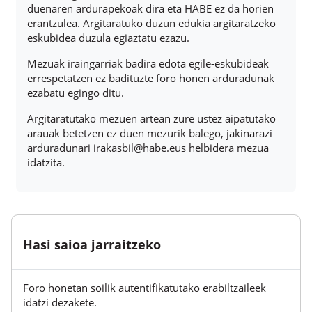
duenaren ardurapekoak dira eta HABE ez da horien
erantzulea. Argitaratuko duzun edukia argitaratzeko
eskubidea duzula egiaztatu ezazu.
Mezuak iraingarriak badira edota egile-eskubideak
errespetatzen ez badituzte foro honen arduradunak
ezabatu egingo ditu.
Argitaratutako mezuen artean zure ustez aipatutako
arauak betetzen ez duen mezurik balego, jakinarazi
arduradunari irakasbil@habe.eus helbidera mezua
idatzita.
Hasi saioa jarraitzeko
Foro honetan soilik autentifikatutako erabiltzaileek
idatzi dezakete.