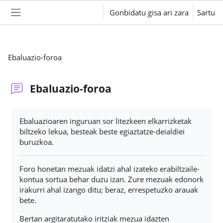
Joan eduki nagusira zuzenean
Gonbidatu gisa ari zara
Sartu
Alboko panela
Ebaluazio-foroa
Ebaluazio-foroa
Osaketaren baldintzak
Ebaluazioaren inguruan sor litezkeen elkarrizketak
biltzeko lekua, besteak beste egiaztatze-deialdiei
buruzkoa.
Foro honetan mezuak idatzi ahal izateko erabiltzaile-
kontua sortua behar duzu izan. Zure mezuak edonork
irakurri ahal izango ditu; beraz, errespetuzko arauak
bete.
Bertan argitaratutako iritziak mezua idazten