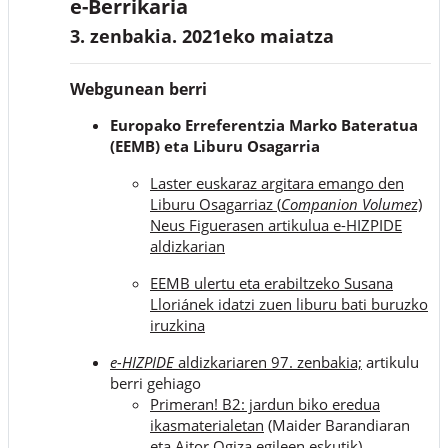
e-Berrikaria
3. zenbakia. 2021eko maiatza
Webgunean berri
Europako Erreferentzia Marko Bateratua
(EEMB) eta Liburu Osagarria
Laster euskaraz argitara emango den
Liburu Osagarriaz (
Companion Volume
z)
Neus Figuerasen artikulua e-HIZPIDE
aldizkarian
EEMB ulertu eta erabiltzeko Susana
Lloriánek idatzi zuen liburu bati buruzko
iruzkina
e-HIZPIDE
aldizkariaren 97. zenbakia;
artikulu
berri gehiago
Primeran! B2: jardun biko eredua
ikasmaterialetan
(Maider Barandiaran
eta Aitor Ogiza egileen eskutik)