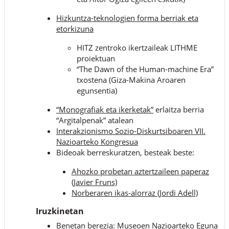
Hizkuntza-teknologien forma berriak eta
etorkizuna
HITZ zentroko ikertzaileak LITHME
proiektuan
“The Dawn of the Human-machine Era”
txostena (Giza-Makina Aroaren
egunsentia)
“Monografiak eta ikerketak”
erlaitza berria
“Argitalpenak” atalean
Interakzionismo Sozio-Diskurtsiboaren VII.
Nazioarteko Kongresua
Bideoak berreskuratzen, besteak beste:
Ahozko probetan aztertzaileen paperaz
(Javier Fruns)
Norberaren ikas-alorraz (Jordi Adell)
Iruzkinetan
Benetan berezia: Museoen Nazioarteko Eguna