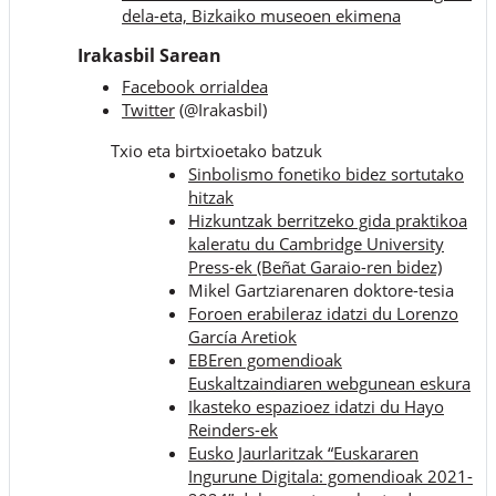
dela-eta, Bizkaiko museoen ekimena
Irakasbil Sarean
Facebook orrialdea
Twitter
(@Irakasbil)
Txio eta birtxioetako batzuk
Sinbolismo fonetiko bidez sortutako
hitzak
Hizkuntzak berritzeko gida praktikoa
kaleratu du Cambridge University
Press-ek (Beñat Garaio-ren bidez)
Mikel Gartziarenaren doktore-tesia
Foroen erabileraz idatzi du Lorenzo
García Aretiok
EBEren gomendioak
Euskaltzaindiaren webgunean eskura
Ikasteko espazioez idatzi du Hayo
Reinders-ek
Eusko Jaurlaritzak “Euskararen
Ingurune Digitala: gomendioak 2021-