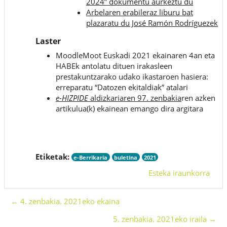
2024” dokumentu aurkeztu du
Arbelaren erabileraz liburu bat
plazaratu du José Ramón Rodríguezek
Laster
MoodleMoot Euskadi 2021 ekainaren 4an eta
HABEk antolatu dituen irakasleen
prestakuntzarako udako ikastaroen hasiera:
erreparatu “Datozen ekitaldiak” atalari
e-HIZPIDE
aldizkariaren 97. zenbakia
ren azken
artikulua(k) ekainean emango dira argitara
Etiketak:
e-Berrikaria
buletina
2021
Esteka iraunkorra
← 4. zenbakia. 2021eko ekaina
5. zenbakia. 2021eko iraila →