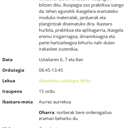
biltzen ditu. Ikuspegia oso praktikoa izango
da: lehen egunetik ikasgelara eramateko
moduko materialak, jarduerak eta
plangintzak diseinatuko dira. Ikastaro
hurbila, praktikoa eta aplikagarria, ikasgela
eremu irisgarriagoa, dinamikoagoa eta
parte-hartzaileagoa bihurtu nahi duten
irakasleei zuzendua.
Data
Uztailaren 6, 7 eta 8an
Ordutegia
08:45-13:45
Lekua
Abandoko udaltegia. Bilbo
Iraupena
15 ordu
Ikastaro-mota
Aurrez aurrekoa
Oharra
: norberak bere ordenagailua
eraman beharko du