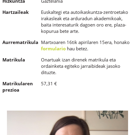
Hizkuntza
Gaztelania
Hartzaileak
Euskaltegi eta autoikaskuntza-zentroetako
irakasleak eta arduradun akademikoak,
baita interesaturik dagoen oro ere, plaza-
kopurua bete arte.
Aurrematrikula
Martxoaren 16tik apirilaren 15era, honako
formulario
hau betez.
Matrikula
Onartuak izan direnek matrikula eta
ordainketa egiteko jarraibideak jasoko
dituzte.
Matrikularen
57,31 €
prezioa