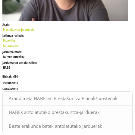
Atala:
Prestakuntza-jarduerak
Jakintza -arloak:
Didaktika
Aniztasuna
Jarduera mota:
Aurrez aurrekoa
Jardueraren antolatzailea:
HABE
Bisitak:
684
Iruzkinak:
0
Gogokoak:
0
Blokeak
Araudia eta HABEren Prestakuntza Planak/txostenak
HABEk antolatutako prestakuntza-jarduerak
Beste erakunde batek antolatutako jarduerak