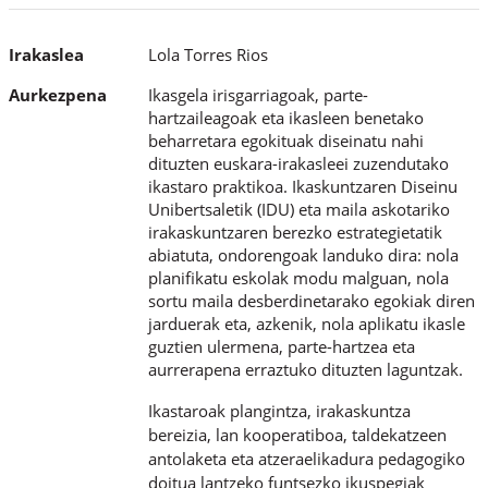
Irakaslea
Lola Torres Rios
Aurkezpena
Ikasgela irisgarriagoak, parte-
hartzaileagoak eta ikasleen benetako
beharretara egokituak diseinatu nahi
dituzten euskara-irakasleei zuzendutako
ikastaro praktikoa. Ikaskuntzaren Diseinu
Unibertsaletik (IDU) eta maila askotariko
irakaskuntzaren berezko estrategietatik
abiatuta, ondorengoak landuko dira: nola
planifikatu eskolak modu malguan, nola
sortu maila desberdinetarako egokiak diren
jarduerak eta, azkenik, nola aplikatu ikasle
guztien ulermena, parte-hartzea eta
aurrerapena erraztuko dituzten laguntzak.
Ikastaroak plangintza, irakaskuntza
bereizia, lan kooperatiboa, taldekatzeen
antolaketa eta atzeraelikadura pedagogiko
doitua lantzeko funtsezko ikuspegiak