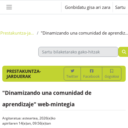
Joan eduki nagusira zuzenean
Gonbidatu gisa ari zara
Sartu
Alboko panela
Prestakuntza-jarduerak
"Dinamizando una comunidad de aprendizaje" w
PRESTAKUNTZA-
JARDUERAK
Twitter
Facebook
Gogokoa
"Dinamizando una comunidad de
aprendizaje" web-mintegia
Argitaratua: asteartea, 2026(e)ko
apirilaren 14(e)an, 09:56(e)tan