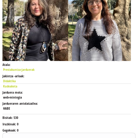
Atala:
Prestakuntza-jarduerak
Jakintza -arloak:
Didaktika
Kudeaketa
Jarduera mota:
web-mintegia
Jardueraren antolatzailea:
HABE
Bisitak:
530
Iruzkinak:
0
Gogokoak:
0
Blokeak