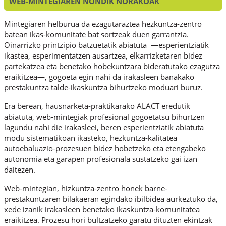
WEB-MINTEGIAREN NONDIK NORAKOAK
Mintegiaren helburua da ezagutaraztea hezkuntza-zentro
batean ikas-komunitate bat sortzeak duen garrantzia.
Oinarrizko printzipio batzuetatik abiatuta —esperientziatik
ikastea, esperimentatzen ausartzea, elkarrizketaren bidez
partekatzea eta benetako hobekuntzara bideratutako ezagutza
eraikitzea—, gogoeta egin nahi da irakasleen banakako
prestakuntza talde-ikaskuntza bihurtzeko moduari buruz.
Era berean, hausnarketa-praktikarako ALACT eredutik
abiatuta, web-mintegiak profesional gogoetatsu bihurtzen
lagundu nahi die irakasleei, beren esperientziatik abiatuta
modu sistematikoan ikasteko, hezkuntza-kalitatea
autoebaluazio-prozesuen bidez hobetzeko eta etengabeko
autonomia eta garapen profesionala sustatzeko gai izan
daitezen.
Web-mintegian, hizkuntza-zentro honek barne-
prestakuntzaren bilakaeran egindako ibilbidea aurkeztuko da,
xede izanik irakasleen benetako ikaskuntza-komunitatea
eraikitzea. Prozesu hori bultzatzeko garatu dituzten ekintzak