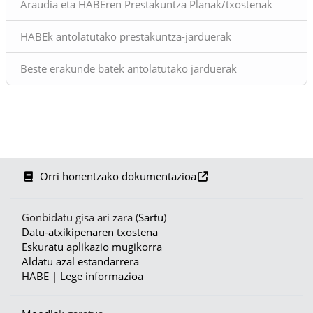
Araudia eta HABEren Prestakuntza Planak/txostenak
HABEk antolatutako prestakuntza-jarduerak
Beste erakunde batek antolatutako jarduerak
Orri honentzako dokumentazioa
Gonbidatu gisa ari zara (
Sartu
)
Datu-atxikipenaren txostena
Eskuratu aplikazio mugikorra
Aldatu azal estandarrera
HABE
|
Lege informazioa