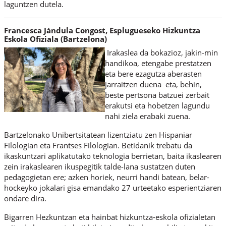
laguntzen dutela.
Francesca Jándula Congost, Esplugueseko Hizkuntza
Eskola Ofiziala (Bartzelona)
I
rakaslea da bokazioz, jakin-min
handikoa, etengabe prestatzen
eta bere ezagutza aberasten
jarraitzen duena eta, behin,
beste pertsona batzuei zerbait
erakutsi eta hobetzen lagundu
nahi ziela erabaki zuena.
Bartzelonako Unibertsitatean lizentziatu zen Hispaniar
Filologian eta Frantses Filologian. Betidanik trebatu da
ikaskuntzari aplikatutako teknologia berrietan, baita ikaslearen
zein irakaslearen ikuspegitik talde-lana sustatzen duten
pedagogietan ere; azken horiek, neurri handi batean, belar-
hockeyko jokalari gisa emandako 27 urteetako esperientziaren
ondare dira.
Bigarren Hezkuntzan eta hainbat hizkuntza-eskola ofizialetan