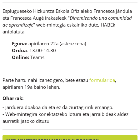
Esplugueseko Hizkuntza Eskola Ofizialeko Francesca Jándula
eta Francesca Augé irakasleek "
Dinamizando una comunidad
de aprendizaje
" web-mintegia eskainiko dute, HABEk
antolatuta.
Eguna:
apirilaren 22a (asteazkena)
Ordua
: 13:00-14:30
Online:
Teams
Parte hartu nahi izanez gero, bete ezazu
formularioa
,
apirilaren 19a baino lehen.
Oharrak:
- Jarduera doakoa da eta ez da ziurtagiririk emango.
- Web-mintegira konektatzeko lotura eta jarraibideak aldez
aurretik jasoko dituzu.