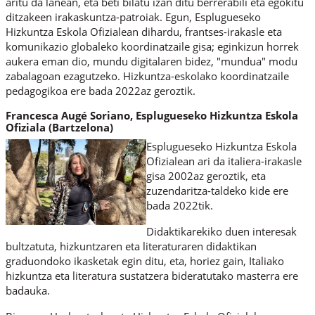
aritu da lanean, eta beti bilatu izan ditu berrerabili eta egokitu
ditzakeen irakaskuntza-patroiak. Egun, Esplugueseko
Hizkuntza Eskola Ofizialean dihardu, frantses-irakasle eta
komunikazio globaleko koordinatzaile gisa; eginkizun horrek
aukera eman dio, mundu digitalaren bidez, "mundua" modu
zabalagoan ezagutzeko. Hizkuntza-eskolako koordinatzaile
pedagogikoa ere bada 2022az geroztik.
Francesca Augé Soriano, Esplugueseko Hizkuntza Eskola
Ofiziala (Bartzelona)
Esplugueseko Hizkuntza Eskola
Ofizialean ari da italiera-irakasle
gisa 2002az geroztik, eta
zuzendaritza-taldeko kide ere
bada 2022tik.
Didaktikarekiko duen interesak
bultzatuta, hizkuntzaren eta literaturaren didaktikan
graduondoko ikasketak egin ditu, eta, horiez gain, Italiako
hizkuntza eta literatura sustatzera bideratutako masterra ere
badauka.