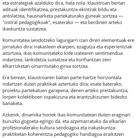
eta estrategiak azalduko dira, hala nola klaustroan bertan
adituak identifikatzea, prestakuntza-ekintzak bildu eta
antolatzea, hausnarketa partekaturako guneak sortzea —
"ostiral pedagogikoak", esaterako — eta berdinen arteko
ikaskuntza sustatzea.
Komunitatea sendotzeko lagungarri izan diren elementuak ere
jorratuko dira: irakasleen ekarpen, ezagutza eta esperientziak
aitortzea, ikas-komunitateko kide izatearen sentimendua
indartzea, lankidetza sustatzea eta konfiantzan zein
elkarrizketan oinarritutako giroa sortzea.
Era berean, klaustroaren baitan parte-hartze horizontala
indartzen duten praktikak aztertuko dira; esate baterako,
proiektu partekatuen garapena, denen arteko prestakuntza,
lorpen kolektiboen ospakizuna eta erantzukizunen bidezko
banaketa.
Azkenik, dinamika horiek ikas-komunitatean duten eraginari
buruzko gogoeta egingo da, eta azpimarratuko da elkarlan
profesionalerako kultura sendoagoa eta irakaskuntza-
praktiketan koherentzia pedagogiko handiagoa eraikitzen