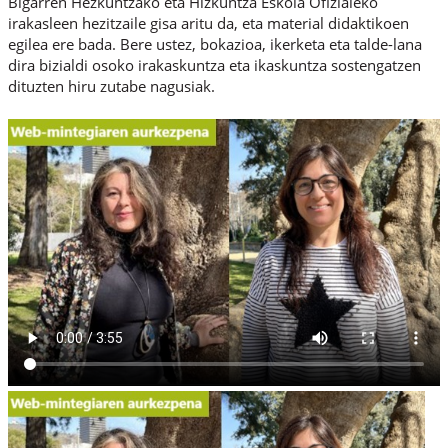
Bigarren Hezkuntzako eta Hizkuntza Eskola Ofizialeko
irakasleen hezitzaile gisa aritu da, eta material didaktikoen
egilea ere bada. Bere ustez, bokazioa, ikerketa eta talde-lana
dira bizialdi osoko irakaskuntza eta ikaskuntza sostengatzen
dituzten hiru zutabe nagusiak.