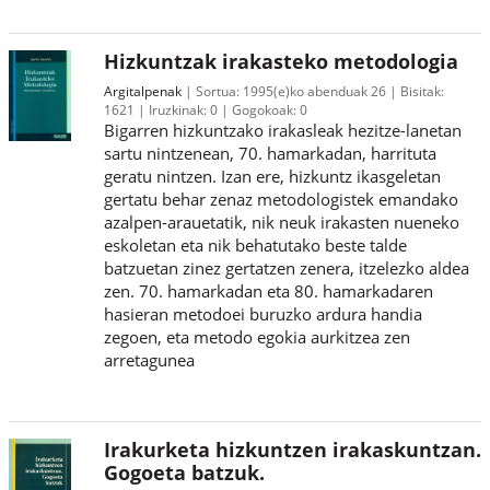
Hizkuntzak irakasteko metodologia
Argitalpenak
Sortua:
1995(e)ko abenduak 26
Bisitak:
1621
Iruzkinak:
0
Gogokoak:
0
Bigarren hizkuntzako irakasleak hezitze-lanetan
sartu nintzenean, 70. hamarkadan, harrituta
geratu nintzen. Izan ere, hizkuntz ikasgeletan
gertatu behar zenaz metodologistek emandako
azalpen-arauetatik, nik neuk irakasten nueneko
eskoletan eta nik behatutako beste talde
batzuetan zinez gertatzen zenera, itzelezko aldea
zen. 70. hamarkadan eta 80. hamarkadaren
hasieran metodoei buruzko ardura handia
zegoen, eta metodo egokia aurkitzea zen
arretagunea
Irakurketa hizkuntzen irakaskuntzan.
Gogoeta batzuk.