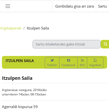
Joan eduki nagusira zuzenean
Gonbidatu gisa ari zara
Sartu
Alboko panela
Argitalpenak
Itzulpen Saila
ITZULPEN SAILA
Twitter
Facebook
RSS
Gogokoa
Itzulpen Saila
Argitaratua: osteguna, 2016(e)ko
urtarrilaren 14(e)an, 08:15(e)tan
Agerraldi kopurua 59