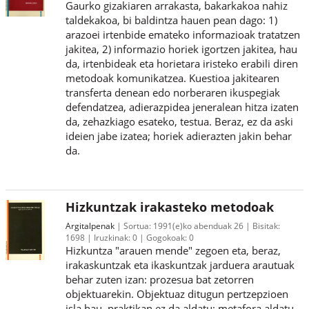
Gaurko gizakiaren arrakasta, bakarkakoa nahiz
taldekakoa, bi baldintza hauen pean dago: 1)
arazoei irtenbide emateko informazioak tratatzen
jakitea, 2) informazio horiek igortzen jakitea, hau
da, irtenbideak eta horietara iristeko erabili diren
metodoak komunikatzea. Kuestioa jakitearen
transferta denean edo norberaren ikuspegiak
defendatzea, adierazpidea jeneralean hitza izaten
da, zehazkiago esateko, testua. Beraz, ez da aski
ideien jabe izatea; horiek adierazten jakin behar
da.
Hizkuntzak irakasteko metodoak
Argitalpenak
Sortua:
1991(e)ko abenduak 26
Bisitak:
1698
Iruzkinak:
0
Gogokoak:
0
Hizkuntza "arauen mende" zegoen eta, beraz,
irakaskuntzak eta ikaskuntzak jarduera arautuak
behar zuten izan: prozesua bat zetorren
objektuarekin. Objektuaz ditugun pertzepzioen
isla hau, praktikan ez da aldatu: metafora aldatu