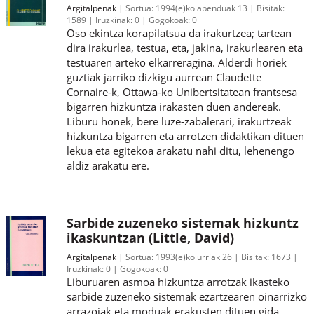
Argitalpenak
Sortua:
1994(e)ko abenduak 13
Bisitak:
1589
Iruzkinak:
0
Gogokoak:
0
Oso ekintza korapilatsua da irakurtzea; tartean
dira irakurlea, testua, eta, jakina, irakurlearen eta
testuaren arteko elkarreragina. Alderdi horiek
guztiak jarriko dizkigu aurrean Claudette
Cornaire-k, Ottawa-ko Unibertsitatean frantsesa
bigarren hizkuntza irakasten duen andereak.
Liburu honek, bere luze-zabalerari, irakurtzeak
hizkuntza bigarren eta arrotzen didaktikan dituen
lekua eta egitekoa arakatu nahi ditu, lehenengo
aldiz arakatu ere.
Sarbide zuzeneko sistemak hizkuntz
ikaskuntzan (Little, David)
Argitalpenak
Sortua:
1993(e)ko urriak 26
Bisitak:
1673
Iruzkinak:
0
Gogokoak:
0
Liburuaren asmoa hizkuntza arrotzak ikasteko
sarbide zuzeneko sistemak ezartzearen oinarrizko
arrazoiak eta moduak erakusten dituen gida