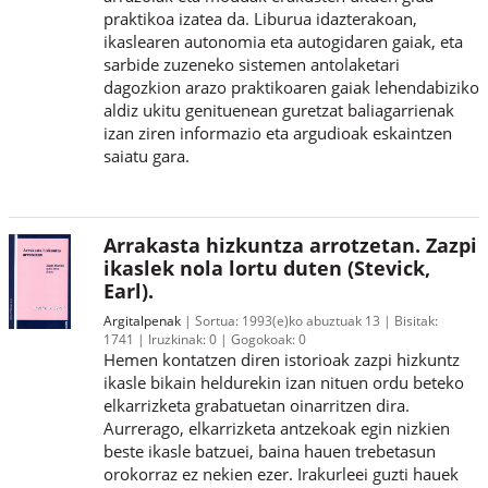
praktikoa izatea da. Liburua idazterakoan,
ikaslearen autonomia eta autogidaren gaiak, eta
sarbide zuzeneko sistemen antolaketari
dagozkion arazo praktikoaren gaiak lehendabiziko
aldiz ukitu genituenean guretzat baliagarrienak
izan ziren informazio eta argudioak eskaintzen
saiatu gara.
Arrakasta hizkuntza arrotzetan. Zazpi
ikaslek nola lortu duten (Stevick,
Earl).
Argitalpenak
Sortua:
1993(e)ko abuztuak 13
Bisitak:
1741
Iruzkinak:
0
Gogokoak:
0
Hemen kontatzen diren istorioak zazpi hizkuntz
ikasle bikain heldurekin izan nituen ordu beteko
elkarrizketa grabatuetan oinarritzen dira.
Aurrerago, elkarrizketa antzekoak egin nizkien
beste ikasle batzuei, baina hauen trebetasun
orokorraz ez nekien ezer. Irakurleei guzti hauek