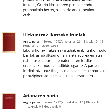
irakatsi, Grezia klasikoaren pentsamendu
gramatikala berregin, "idazle onak" betikotu,
etab.).
Hizkuntzak ikasteko irudiak
Argitalpenak
Sortua:
1992(e)ko urriak 26
Bisitak:
1948
Iruzkinak:
0
Gogokoak:
1
Liburu honek irakasleak irudiak erabiltzeko modu
berriak asma ditzan oinarria eta adorea ematea
nahi nuke. Liburuan ematen diren irudiak
erabiltzeko moduen adibide ugariak A partea
Irudiak hizkuntz ikasgelan atalean, deskribatutako
printzipioen adibide izateko aukeratu dira.
Arianaren haria
Argitalpenak
Sortua:
1992(e)ko ekainak 12
Bisitak:
1638
Iruzkinak:
0
Gogokoak:
0