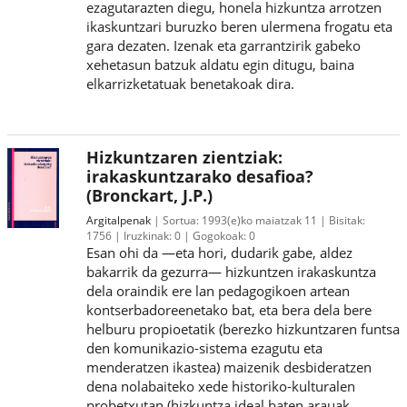
ezagutarazten diegu, honela hizkuntza arrotzen
ikaskuntzari buruzko beren ulermena frogatu eta
gara dezaten. Izenak eta garrantzirik gabeko
xehetasun batzuk aldatu egin ditugu, baina
elkarrizketatuak benetakoak dira.
Hizkuntzaren zientziak:
irakaskuntzarako desafioa?
(Bronckart, J.P.)
Argitalpenak
Sortua:
1993(e)ko maiatzak 11
Bisitak:
1756
Iruzkinak:
0
Gogokoak:
0
Esan ohi da —eta hori, dudarik gabe, aldez
bakarrik da gezurra— hizkuntzen irakaskuntza
dela oraindik ere lan pedagogikoen artean
kontserbadoreenetako bat, eta bera dela bere
helburu propioetatik (berezko hizkuntzaren funtsa
den komunikazio-sistema ezagutu eta
menderatzen ikastea) maizenik desbideratzen
dena nolabaiteko xede historiko-kulturalen
probetxutan (hizkuntza ideal baten arauak