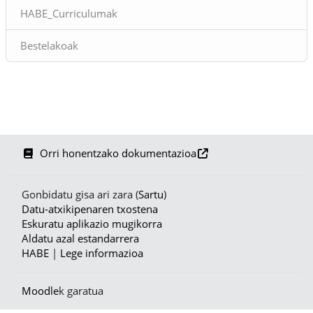
HABE_Curriculumak
Bestelakoak
Orri honentzako dokumentazioa
Gonbidatu gisa ari zara (
Sartu
)
Datu-atxikipenaren txostena
Eskuratu aplikazio mugikorra
Aldatu azal estandarrera
HABE
|
Lege informazioa
Moodle
k garatua