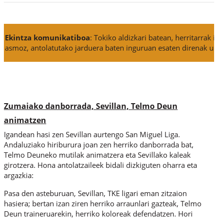
Ekintza komunikatiboa
:
Tokiko aldizkari batean, herritarrak 
asmoz, antolatutako jarduera baten inguruan esaten direnak ul
Zumaiako danborrada, Sevillan, Telmo Deun
animatzen
Igandean hasi zen Sevillan aurtengo San Miguel Liga.
Andaluziako hiriburura joan zen herriko danborrada bat,
Telmo Deuneko mutilak animatzera eta Sevillako kaleak
girotzera. Hona antolatzaileek bidali dizkiguten oharra eta
argazkia:
Pasa den asteburuan, Sevillan, TKE ligari eman zitzaion
hasiera; bertan izan ziren herriko arraunlari gazteak, Telmo
Deun traineruarekin, herriko koloreak defendatzen. Hori