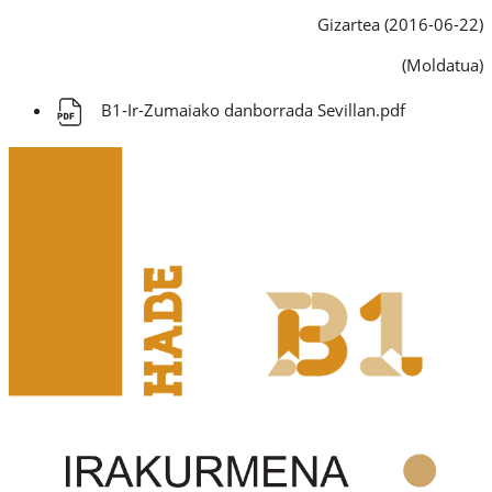
Gizartea (2016-06-22)
(Moldatua)
B1-Ir-Zumaiako danborrada Sevillan.pdf