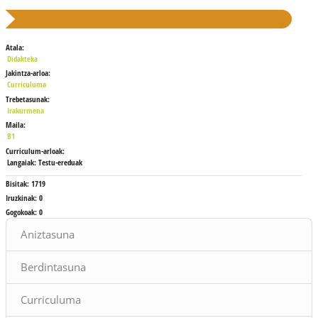
Atala:
Didakteka
Jakintza-arloa:
Curriculuma
Trebetasunak:
Irakurmena
Maila:
B1
Curriculum-arloak:
Langaiak: Testu-ereduak
Bisitak:
1719
Iruzkinak:
0
Gogokoak:
0
Blokeak
Aniztasuna
Berdintasuna
Curriculuma