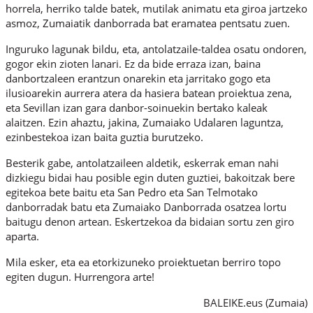
horrela, herriko talde batek, mutilak animatu eta giroa jartzeko
asmoz, Zumaiatik danborrada bat eramatea pentsatu zuen.
Inguruko lagunak bildu, eta, antolatzaile-taldea osatu ondoren,
gogor ekin zioten lanari. Ez da bide erraza izan, baina
danbortzaleen erantzun onarekin eta jarritako gogo eta
ilusioarekin aurrera atera da hasiera batean proiektua zena,
eta Sevillan izan gara danbor-soinuekin bertako kaleak
alaitzen. Ezin ahaztu, jakina, Zumaiako Udalaren laguntza,
ezinbestekoa izan baita guztia burutzeko.
Besterik gabe, antolatzaileen aldetik, eskerrak eman nahi
dizkiegu bidai hau posible egin duten guztiei, bakoitzak bere
egitekoa bete baitu eta San Pedro eta San Telmotako
danborradak batu eta Zumaiako Danborrada osatzea lortu
baitugu denon artean. Eskertzekoa da bidaian sortu zen giro
aparta.
Mila esker, eta ea etorkizuneko proiektuetan berriro topo
egiten dugun. Hurrengora arte!
BALEIKE.eus (Zumaia)