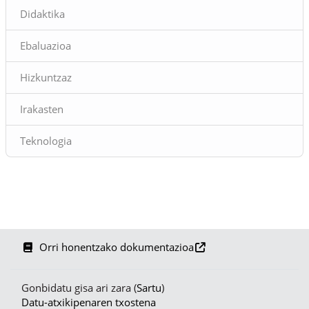
Didaktika
Ebaluazioa
Hizkuntzaz
Irakasten
Teknologia
Orri honentzako dokumentazioa
Gonbidatu gisa ari zara (
Sartu
)
Datu-atxikipenaren txostena