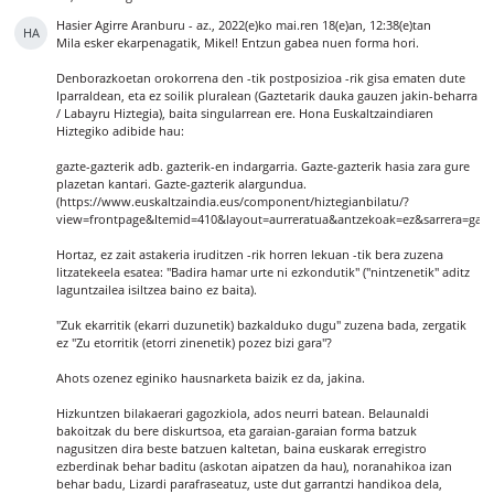
Hasier Agirre Aranburu
-
az., 2022(e)ko mai.ren 18(e)an, 12:38(e)tan
HA
Mila esker ekarpenagatik, Mikel! Entzun gabea nuen forma hori.
Denborazkoetan orokorrena den -tik postposizioa -rik gisa ematen dute
Iparraldean, eta ez soilik pluralean (Gaztetarik dauka gauzen jakin-beharra
/ Labayru Hiztegia), baita singularrean ere. Hona Euskaltzaindiaren
Hiztegiko adibide hau:
gazte-gazterik adb. gazterik-en indargarria. Gazte-gazterik hasia zara gure
plazetan kantari. Gazte-gazterik alargundua.
(https://www.euskaltzaindia.eus/component/hiztegianbilatu/?
view=frontpage&Itemid=410&layout=aurreratua&antzekoak=ez&sarrera=gazt
Hortaz, ez zait astakeria iruditzen -rik horren lekuan -tik bera zuzena
litzatekeela esatea: "Badira hamar urte ni ezkondutik" ("nintzenetik" aditz
laguntzailea isiltzea baino ez baita).
"Zuk ekarritik (ekarri duzunetik) bazkalduko dugu" zuzena bada, zergatik
ez "Zu etorritik (etorri zinenetik) pozez bizi gara"?
Ahots ozenez eginiko hausnarketa baizik ez da, jakina.
Hizkuntzen bilakaerari gagozkiola, ados neurri batean. Belaunaldi
bakoitzak du bere diskurtsoa, eta garaian-garaian forma batzuk
nagusitzen dira beste batzuen kaltetan, baina euskarak erregistro
ezberdinak behar baditu (askotan aipatzen da hau), noranahikoa izan
behar badu, Lizardi parafraseatuz, uste dut garrantzi handikoa dela,