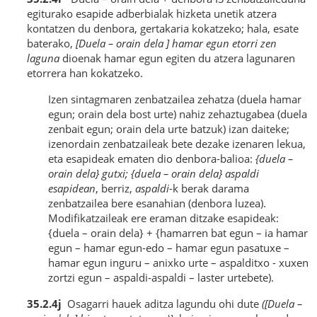
egiturako esapide adberbialak hizketa unetik atzera
kontatzen du denbora, gertakaria kokatzeko; hala, esate
baterako,
[Duela – orain dela ] hamar egun etorri zen
laguna
dioenak hamar egun egiten du atzera lagunaren
etorrera han kokatzeko.
Izen sintagmaren zenbatzailea zehatza (duela hamar
egun; orain dela bost urte) nahiz zehaztugabea (duela
zenbait egun; orain dela urte batzuk) izan daiteke;
izenordain zenbatzaileak bete dezake izenaren lekua,
eta esapideak ematen dio denbora-balioa:
{duela –
orain dela} gutxi; {duela – orain dela} aspaldi
esapidean
, berriz,
aspaldi
-k berak darama
zenbatzailea bere esanahian (denbora luzea).
Modifikatzaileak ere eraman ditzake esapideak:
{duela – orain dela} + {hamarren bat egun – ia hamar
egun – hamar egun-edo – hamar egun pasatuxe –
hamar egun inguru – anixko urte – aspalditxo - xuxen
zortzi egun – aspaldi-aspaldi – laster urtebete).
35.2.4j
Osagarri hauek aditza lagundu ohi dute
([Duela –