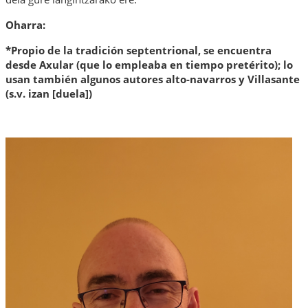
Oharra:
*Propio de la tradición septentrional, se encuentra
desde Axular (que lo empleaba en tiempo
pretérito
); lo
usan también algunos autores alto-navarros y Villasante
(s.v. izan [duela])