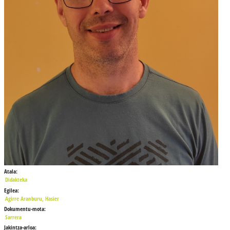
Atala:
Didakteka
Egilea:
Agirre Aranburu, Hasier
Dokumentu-mota:
Sarrera
Jakintza-arloa: