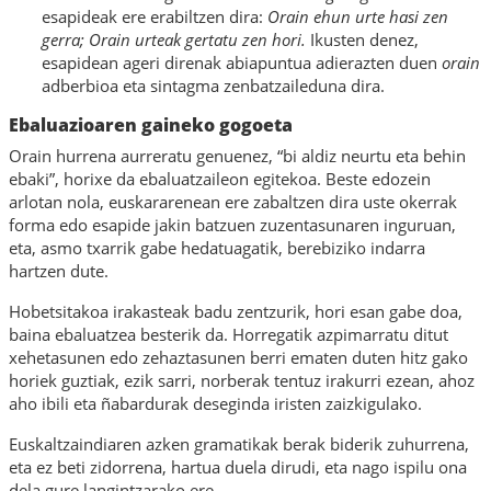
esapideak ere erabiltzen dira:
Orain ehun urte hasi zen
gerra; Orain urteak gertatu zen hori.
Ikusten denez,
esapidean ageri direnak abiapuntua adierazten duen
orain
adberbioa eta sintagma zenbatzaileduna dira.
Ebaluazioaren gaineko gogoeta
Orain hurrena aurreratu genuenez, “bi aldiz neurtu eta behin
ebaki”, horixe da ebaluatzaileon egitekoa. Beste edozein
arlotan nola, euskararenean ere zabaltzen dira uste okerrak
forma edo esapide jakin batzuen zuzentasunaren inguruan,
eta, asmo txarrik gabe hedatuagatik, berebiziko indarra
hartzen dute.
Hobetsitakoa irakasteak badu zentzurik, hori esan gabe doa,
baina ebaluatzea besterik da. Horregatik azpimarratu ditut
xehetasunen edo zehaztasunen berri ematen duten hitz gako
horiek guztiak, ezik sarri, norberak tentuz irakurri ezean, ahoz
aho ibili eta ñabardurak deseginda iristen zaizkigulako.
Euskaltzaindiaren azken gramatikak berak biderik zuhurrena,
eta ez beti zidorrena, hartua duela dirudi, eta nago ispilu ona
dela gure langintzarako ere.