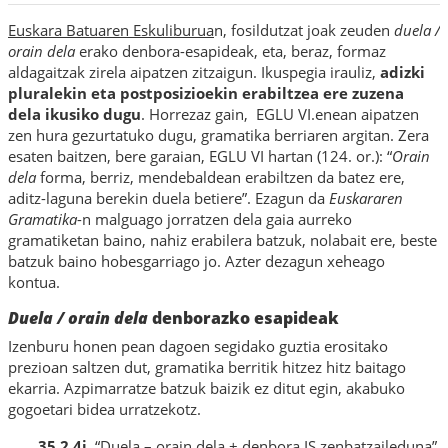
Euskara Batuaren Eskuliburua
n, fosildutzat joak zeuden
duela /
orain dela
erako denbora-esapideak, eta, beraz, formaz
aldagaitzak zirela aipatzen zitzaigun. Ikuspegia irauliz,
adizki
pluralekin eta postposizioekin erabiltzea ere zuzena
dela ikusiko dugu
. Horrezaz gain,
EGLU VI
.enean aipatzen
zen hura gezurtatuko dugu, gramatika berriaren argitan. Zera
esaten baitzen, bere garaian, EGLU VI hartan (124. or.): “
Orain
dela
forma, berriz, mendebaldean erabiltzen da batez ere,
aditz-laguna berekin duela betiere”.
Ezagun da
Euskararen
Gramatika
-n malguago jorratzen dela gaia aurreko
gramatiketan baino, nahiz erabilera batzuk, nolabait ere, beste
batzuk baino hobesgarriago jo. Azter dezagun xeheago
kontua.
Duela / orain dela
denborazko esapideak
Izenburu honen pean dagoen segidako guztia erositako
prezioan saltzen dut, gramatika berritik hitzez hitz baitago
ekarria. Azpimarratze batzuk baizik ez ditut egin, akabuko
gogoetari bidea urratzekotz.
35.2.4i
“Duela – orain dela + denbora IS zenbatzaileduna”