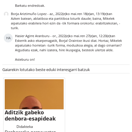
Barkatu endredoak.
Borja Ariztimuño Lopez
-
az., 2022(e)ko mai.ren 18(e)an, 13:19(e)tan
Azken batean, ablatiboa eta partitiboa loturik daude; baina, Mikelek
aipatutako erabilera hori ezin da -tik formara orokortu: erabiltzekotan, -
turik.
Hasier Agirre Aranburu
-
or., 2022(e)ko mai.ren 27(e)an, 12:20(e)tan
HA
Eskerrik asko ekarpenagatik, Borja! Oraintxe ikusi diat. Hortaz, Mikelek
aipatutako horretan -turik forma, moduzkoa alegia, al dago oinarrian?
Argudiatu ezak, nahi izatera, hire ikuspegia, besteok ulertze alde.
Asteburu on!
Gaiarekin lotutako beste eduki interesgarri batzuk
Aditzik gabeko
denbora-esapideak
Didakteka