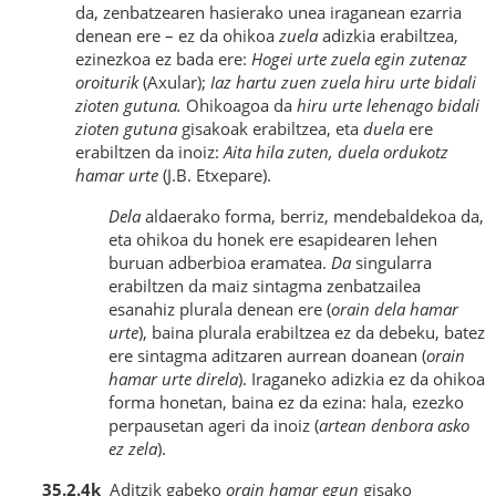
da, zenbatzearen hasierako unea iraganean ezarria
denean ere – ez da ohikoa
zuela
adizkia erabiltzea,
ezinezkoa ez bada ere:
Hogei urte zuela egin zutenaz
oroiturik
(Axular);
Iaz hartu zuen zuela hiru urte bidali
zioten gutuna.
Ohikoagoa da
hiru urte lehenago bidali
zioten gutuna
gisakoak erabiltzea, eta
duela
ere
erabiltzen da inoiz:
Aita hila zuten, duela ordukotz
hamar urte
(J.B. Etxepare).
Dela
aldaerako forma, berriz, mendebaldekoa da,
eta ohikoa du honek ere esapidearen lehen
buruan adberbioa eramatea.
Da
singularra
erabiltzen da maiz sintagma zenbatzailea
esanahiz plurala denean ere (
orain dela hamar
urte
), baina plurala erabiltzea ez da debeku, batez
ere sintagma aditzaren aurrean doanean (
orain
hamar urte direla
). Iraganeko adizkia ez da ohikoa
forma honetan, baina ez da ezina: hala, ezezko
perpausetan ageri da inoiz (
artean denbora asko
ez zela
).
35.2.4k
Aditzik gabeko
orain hamar egun
gisako