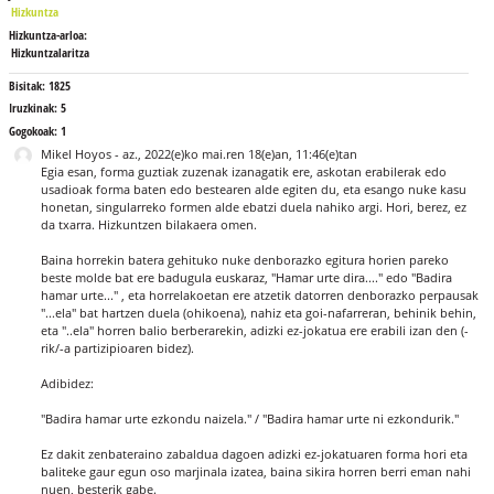
Hizkuntza
Hizkuntza-arloa:
Hizkuntzalaritza
Bisitak:
1825
Iruzkinak:
5
Gogokoak:
1
Mikel Hoyos
-
az., 2022(e)ko mai.ren 18(e)an, 11:46(e)tan
Egia esan, forma guztiak zuzenak izanagatik ere, askotan erabilerak edo
usadioak forma baten edo bestearen alde egiten du, eta esango nuke kasu
honetan, singularreko formen alde ebatzi duela nahiko argi. Hori, berez, ez
da txarra. Hizkuntzen bilakaera omen.
Baina horrekin batera gehituko nuke denborazko egitura horien pareko
beste molde bat ere badugula euskaraz, "Hamar urte dira...." edo "Badira
hamar urte..." , eta horrelakoetan ere atzetik datorren denborazko perpausak
"...ela" bat hartzen duela (ohikoena), nahiz eta goi-nafarreran, behinik behin,
eta "..ela" horren balio berberarekin, adizki ez-jokatua ere erabili izan den (-
rik/-a partizipioaren bidez).
Adibidez:
"Badira hamar urte ezkondu naizela." / "Badira hamar urte ni ezkondurik."
Ez dakit zenbateraino zabaldua dagoen adizki ez-jokatuaren forma hori eta
baliteke gaur egun oso marjinala izatea, baina sikira horren berri eman nahi
nuen, besterik gabe.