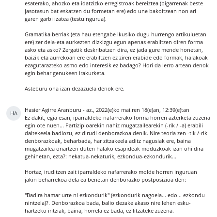
esaterako, ahozko eta idatzizko erregistroak bereiztea (bigarrenak beste
jasotasun bat eskatzen du formetan ere) edo une bakoitzean non ari
garen garbi izatea (testuingurua).
Gramatika berriak (eta hau etengabe ikusiko dugu hurrengo artikuluetan
ere) zer dela-eta aurkezten dizkizgu egun apenas erabiltzen diren forma
asko eta asko? Zergatik deskribatzen dira, ez jada gure mende honetan,
baizik eta aurrekoan ere erabiltzen ez ziren erabide edo formak, halakoak
ezagutarazteko asmo edo interesik ez badago? Hori da lerro artean denok
egin behar genukeen irakurketa.
Asteburu ona izan dezazuela denok ere.
Hasier Agirre Aranburu
-
az., 2022(e)ko mai.ren 18(e)an, 12:39(e)tan
HA
Ez dakit, egia esan, iparraldeko nafarrerako forma horren azterketa zuzena
egin ote nuen... Partizipioarekin nahiz mugatzailearekin (-rik / -a) erabili
daitekeela badiozu, ez dirudi denborazkoa denik. Nire teoria zen -tik /-rik
denborazkoak, beharbada, har zitzakeela aditz nagusiak ere, baina
mugatzailea onartzen duten halako esapideak moduzkoak izan ohi dira
gehinetan, ezta?: nekatua-nekaturik, ezkondua-ezkondurik...
Hortaz, iruditzen zait iparraldeko nafarrerako molde horren inguruan
jakin beharrekoa dela ea benetan denborazko postposizioa den:
"Badira hamar urte ni ezkondurik" (ezkondurik nagoela... edo... ezkondu
nintzela)?. Denborazkoa bada, balio dezake akaso nire lehen esku-
hartzeko iritziak, baina, horrela ez bada, ez litzateke zuzena.