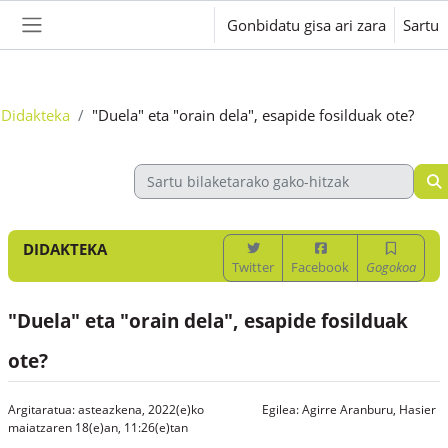
Joan eduki nagusira zuzenean
Gonbidatu gisa ari zara
Sartu
Alboko panela
Didakteka
"Duela" eta "orain dela", esapide fosilduak ote?
DIDAKTEKA
Twitter
Facebook
Gogokoa
"Duela" eta "orain dela", esapide fosilduak
ote?
Argitaratua: asteazkena, 2022(e)ko
Egilea:
Agirre Aranburu, Hasier
maiatzaren 18(e)an, 11:26(e)tan