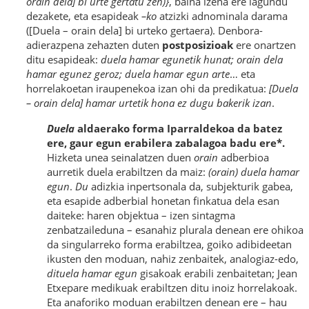
orain dela] bi urte gertatu zen)}
, baina izena ere lagundu
dezakete, eta esapideak
–ko
atzizki adnominala darama
([Duela – orain dela] bi urteko gertaera). Denbora-
adierazpena zehazten duten
postposizioak
ere onartzen
ditu esapideak:
duela hamar egunetik hunat; orain dela
hamar egunez geroz; duela hamar egun arte
… eta
horrelakoetan iraupenekoa izan ohi da predikatua:
[Duela
– orain dela] hamar urtetik hona ez dugu bakerik izan
.
Duela
aldaerako forma Iparraldekoa da batez
ere, gaur egun erabilera zabalagoa badu ere
*
.
Hizketa unea seinalatzen duen
orain
adberbioa
aurretik duela erabiltzen da maiz:
(orain) duela hamar
egun
.
Du
adizkia inpertsonala da, subjekturik gabea,
eta esapide adberbial honetan finkatua dela esan
daiteke: haren objektua – izen sintagma
zenbatzaileduna – esanahiz plurala denean ere ohikoa
da singularreko forma erabiltzea, goiko adibideetan
ikusten den moduan, nahiz zenbaitek, analogiaz-edo,
dituela hamar egun
gisakoak erabili zenbaitetan; Jean
Etxepare medikuak erabiltzen ditu inoiz horrelakoak.
Eta anaforiko moduan erabiltzen denean ere – hau