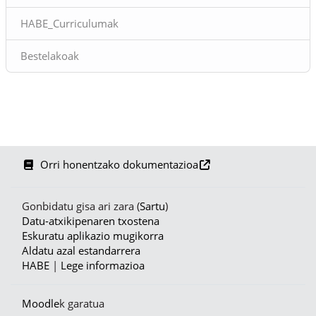
HABE_Curriculumak
Bestelakoak
Orri honentzako dokumentazioa
Gonbidatu gisa ari zara (
Sartu
)
Datu-atxikipenaren txostena
Eskuratu aplikazio mugikorra
Aldatu azal estandarrera
HABE
|
Lege informazioa
Moodle
k garatua