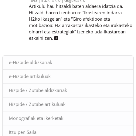
1043
Iruzkinak:
0
Gogokoak:
0
Artikulu hau hitzaldi baten aldaera idatzia da.
Hitzaldi haren izenburua: “Ikaslearen indarra
H2ko ikasgelan” eta “Giro afektiboa eta
motibazioa: H2 arrakastaz ikasteko eta irakasteko
oinarri eta estrategiak” izeneko uda-ikastaroan
eskaini zen.
Blokeak
e-Hizpide aldizkariak
e-Hizpide artikuluak
Hizpide / Zutabe aldizkariak
Hizpide / Zutabe artikuluak
Monografiak eta ikerketak
Itzulpen Saila