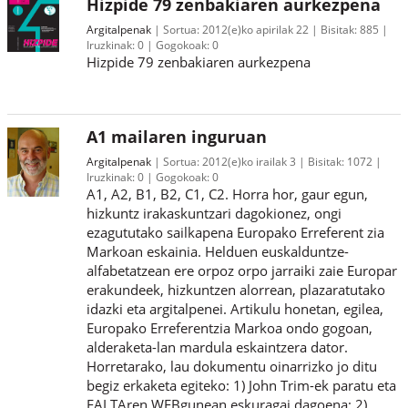
Hizpide 79 zenbakiaren aurkezpena
Argitalpenak
Sortua:
2012(e)ko apirilak 22
Bisitak:
885
Iruzkinak:
0
Gogokoak:
0
Hizpide 79 zenbakiaren aurkezpena
A1 mailaren inguruan
Argitalpenak
Sortua:
2012(e)ko irailak 3
Bisitak:
1072
Iruzkinak:
0
Gogokoak:
0
A1, A2, B1, B2, C1, C2. Horra hor, gaur egun,
hizkuntz irakaskuntzari dagokionez, ongi
ezagututako sailkapena Europako Erreferent zia
Markoan eskainia. Helduen euskalduntze-
alfabetatzean ere orpoz orpo jarraiki zaie Europar
erakundeek, hizkuntzen alorrean, plazaratutako
idazki eta argitalpenei. Artikulu honetan, egilea,
Europako Erreferentzia Markoa ondo gogoan,
alderaketa-lan mardula eskaintzera dator.
Horretarako, lau dokumentu oinarrizko jo ditu
begiz erkaketa egiteko: 1) John Trim-ek paratu eta
EALTAren WEBgunean eskuragai dagoena; 2)