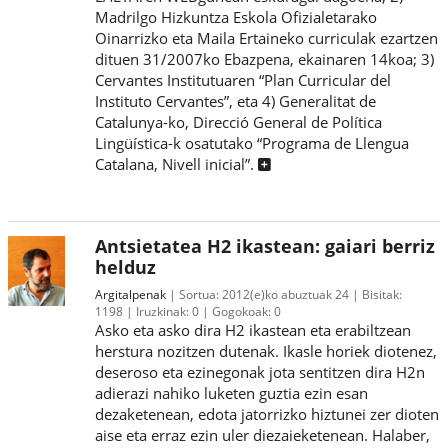
Madrilgo Hizkuntza Eskola Ofizialetarako
Oinarrizko eta Maila Ertaineko curriculak ezartzen
dituen 31/2007ko Ebazpena, ekainaren 14koa; 3)
Cervantes Institutuaren “Plan Curricular del
Instituto Cervantes”, eta 4) Generalitat de
Catalunya-ko, Direcció General de Política
Lingüística-k osatutako “Programa de Llengua
Catalana, Nivell inicial”.
Antsietatea H2 ikastean: gaiari berriz
helduz
Argitalpenak
Sortua:
2012(e)ko abuztuak 24
Bisitak:
1198
Iruzkinak:
0
Gogokoak:
0
Asko eta asko dira H2 ikastean eta erabiltzean
herstura nozitzen dutenak. Ikasle horiek diotenez,
deseroso eta ezinegonak jota sentitzen dira H2n
adierazi nahiko luketen guztia ezin esan
dezaketenean, edota jatorrizko hiztunei zer dioten
aise eta erraz ezin uler diezaieketenean. Halaber,