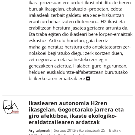
ikas--prozesuan ere urduri ikusi ohi dituzte beren
buruak ikasgelan, ebaluazio--probetan, edota
irakasleak zerbait galdetu eta xede-hizkuntzan
erantzun behar izaten diotenean… H2 ikasi eta
erabiltzean herstura jasatea gertaera arrunta da.
Eta traba egiten dio ikasleari bere lorpen-emaitzak
eskastuz. Artikulu honetan, gaia berriz
mahaigaineratuz herstura edo antsietatearen zer-
nolakoei begiratuko diegu: zerk sortzen duen,
zein egoeratan eta saihesteko zer egin
genezakeen aztertuz. Halaber, gure ingurunean,
helduen euskalduntze-alfabetatzean burututako
bi ikerketaren emaitzak ere
Ikaslearen autonomia H2ren
ikasgelan. Gogoetarako jarrera eta
giro afektiboa, ikaste ekologiko-
eraldatzailearen ardatzak
Argitalpenak
Sortua:
2012(e)ko abuztuak 25
Bisitak: