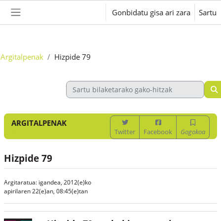
Joan eduki nagusira zuzenean
Gonbidatu gisa ari zara
Sartu
Alboko panela
Argitalpenak
Hizpide 79
ARGITALPENAK
Twitter
Facebook
Gogokoa
Hizpide 79
Argitaratua: igandea, 2012(e)ko
apirilaren 22(e)an, 08:45(e)tan