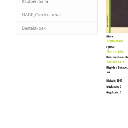
Itzulpen Saila
HABE_Curriculumak
Bestelakoak
Atala:
Argitalpenak
Egilea:
Norrish, John
Dokumentu-mota
Itzulpen Saila
Hizpide / Zutabe 
24
Bisitak:
1567
Iruzkinak:
0
Gogokoak:
0