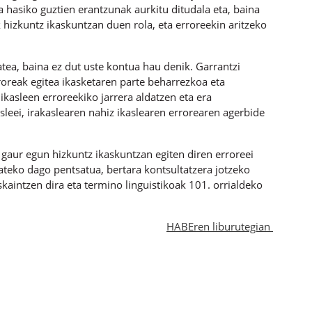
a hasiko guztien erantzunak aurkitu ditudala eta, baina
hizkuntz ikaskuntzan duen rola, eta erroreekin aritzeko
zatea, baina ez dut uste kontua hau denik. Garrantzi
oreak egitea ikasketaren parte beharrezkoa eta
 ikasleen erroreekiko jarrera aldatzen eta era
sleei, irakaslearen nahiz ikaslearen errorearen agerbide
 gaur egun hizkuntz ikaskuntzan egiten diren erroreei
ateko dago pentsatua, bertara kontsultatzera jotzeko
kaintzen dira eta termino linguistikoak 101. orrialdeko
HABEren liburutegian