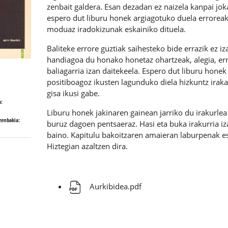
zenbait galdera. Esan dezadan ez naizela kanpai jok
espero dut liburu honek argiagotuko duela erroreak 
moduaz iradokizunak eskainiko dituela.
Baliteke errore guztiak saihesteko bide errazik ez i
handiagoa du honako honetaz ohartzeak, alegia, err
baliagarria izan daitekeela. Espero dut liburu honek
positiboagoz ikusten lagunduko diela hizkuntz iraka
gisa ikusi gabe.
:
Liburu honek jakinaren gainean jarriko du irakurlea
zenbakia:
buruz dagoen pentsaeraz. Hasi eta buka irakurria iz
baino. Kapitulu bakoitzaren amaieran laburpenak es
Hiztegian azaltzen dira.
Aurkibidea.pdf