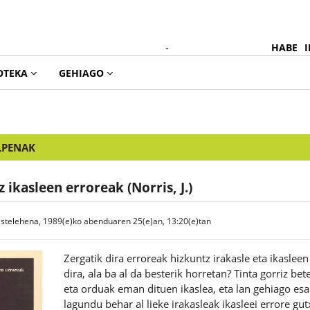
-
HABE
I
OTEKA
GEHIAGO
LPENAK
 ikasleen erroreak (Norris, J.)
astelehena, 1989(e)ko abenduaren 25(e)an, 13:20(e)tan
Zergatik dira erroreak hizkuntz irakasle eta ikaslee
dira, ala ba al da besterik horretan? Tinta gorriz b
eta orduak eman dituen ikaslea, eta lan gehiago esa
lagundu behar al lieke irakasleak ikasleei errore gu