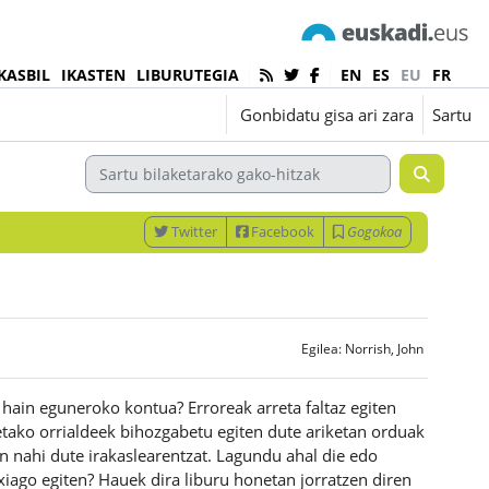
KASBIL
IKASTEN
LIBURUTEGIA
EN
ES
EU
FR
Euskara ‎(eu)‎
Gonbidatu gisa ari zara
Sartu
Twitter
Facebook
Gogokoa
Egilea:
Norrish, John
n hain eguneroko kontua? Erroreak arreta faltaz egiten
etetako orrialdeek bihozgabetu egiten dute ariketan orduak
n nahi dute irakaslearentzat. Lagundu ahal die edo
txiago egiten? Hauek dira liburu honetan jorratzen diren