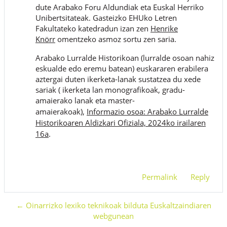
dute Arabako Foru Aldundiak eta Euskal Herriko
Unibertsitateak. Gasteizko EHUko Letren
Fakultateko katedradun izan zen
Henrike
Knörr
omentzeko asmoz sortu zen saria.
Arabako Lurralde Historikoan (lurralde osoan nahiz
eskualde edo eremu batean) euskararen erabilera
aztergai duten ikerketa-lanak sustatzea du xede
sariak ( ikerketa lan monografikoak, gradu-
amaierako lanak eta master-
amaierakoak),
Informazio osoa: Arabako Lurralde
Historikoaren Aldizkari Ofiziala, 2024ko irailaren
16a
.
Permalink
Reply
← Oinarrizko lexiko teknikoak bilduta Euskaltzaindiaren
webgunean