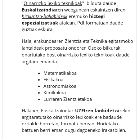
"
Oinarrizko lexiko teknikoak
" bilduta daude
Euskaltzaindia
ren webgunean eskaintzen diren
hizkuntza-baliabideak
eremuko
hiztegi
espezializatuak
atalean. Pdf formatuan daude
guztiak eskura.
Hala, erakundearen Zientzia eta Teknika egitasmoko
lantaldeak proposatu ondoren Osoko bilkurak
onartutako bost oinarrizko lexiko teknikoak daude
argitara emanda:
Matematikakoa
Fisikakoa
Astronomiakoa
Kimikakoa
Lurraren Zientzietakoa
Halaber, Euskaltzaindiak
UZEIren lankidetza
rekin
argitaratutako oinarrizko lexikoak ere badaude
orrialde horretan, formatu berean. Horietako
batzuen berri eman dugu dagoeneko Irakasbilen.