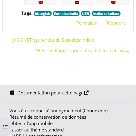
Tags:
hiztegiak
Euskaltzaindia
UZEI
lexiko teknikoa
Permalien
Répondre
← JAGONET eguneratu du Euskaltzaindiak
"Henrike Knörr" sarien deialdi berria abian →
Documentation pour cette page
Vous êtes connecté anonymement (
Connexion
)
Résumé de conservation de données
Obtenir l’app mobile
Ouvrir l’index du cours
Passer au thème standard