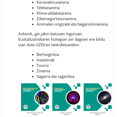
Koronabirusarena
Telelanarena
Klima-aldaketarena
Zibersegurtasunarena.
Animalen ongizate eta beganismoarena.
Azkenik, gai jakin batzuen inguruan
Euskaltzaindiaren hiztegian zer dagoen ere bildu
izan dute UZEIren lankidetzarekin.
Bertsogintza
Inauteriak
Tourra
Zinema
Sagarra eta sagardoa.