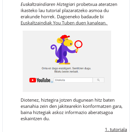
Euskaltzaindiaren Hiztegia
ri probetxua ateratzen
ikasteko lau tutorial plazaratzeko asmoa du
erakunde horrek. Dagoeneko badaude bi
Euskaltzaindiak You Tuben duen kanalean
.
Diotenez, hiztegira jotzen dugunean hitz baten
esanahia zein den jakitearekin konformatzen gara,
baina hiztegiak askoz informazio aberatsagoa
eskaintzen du.
1. tutoriala