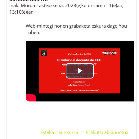
Iñaki Murua
-
asteazkena, 2023(e)ko urriaren 11(e)an,
13:10(e)tan
Web-mintegi honen grabaketa eskura dago You
Tuben:
Bideoa
hasi
Esteka iraunkorra
Erakutsi abiapuntua