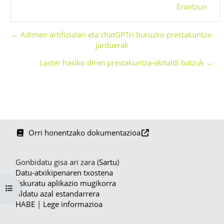
Erantzun
← Adimen artifizialari eta chatGPTri buruzko prestakuntza-
jarduerak
Laster hasiko diren prestakuntza-ekitaldi batzuk →
Orri honentzako dokumentazioa
Gonbidatu gisa ari zara (
Sartu
)
Datu-atxikipenaren txostena
Eskuratu aplikazio mugikorra
Zabaldu ikastaroaren aurkibidea
Aldatu azal estandarrera
HABE
|
Lege informazioa