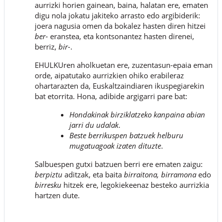
aurrizki horien gainean, baina, halatan ere, ematen
digu nola jokatu jakiteko arrasto edo argibiderik:
joera nagusia omen da bokalez hasten diren hitzei
ber-
eranstea, eta kontsonantez hasten direnei,
berriz,
bir-
.
EHULKUren aholkuetan ere, zuzentasun-epaia eman
orde, aipatutako aurrizkien ohiko erabileraz
ohartarazten da, Euskaltzaindiaren ikuspegiarekin
bat etorrita. Hona, adibide argigarri pare bat:
Hondakinak birziklatzeko kanpaina abian
jarri du udalak
.
Beste berrikuspen batzuek helburu
mugatuagoak izaten dituzte
.
Salbuespen gutxi batzuen berri ere ematen zaigu:
berpiztu
aditzak, eta baita
birraitona, birramona
edo
birresku
hitzek ere, legokiekeenaz besteko aurrizkia
hartzen dute.