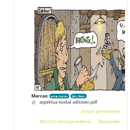
Marcas:
arra-/erre-
bir-/ber-
aspektua euskal aditzean.pdf
Enlace permanente
Mostrar mensaje anterior
Responder