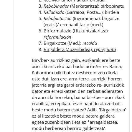
Rebobinador
(Merkataritza): birbobinatu
Rellamada
(Garraioa, Posta...): birdeia
Rehabilitación
(Inguramena): birgaitze
(eraik.)/ errehabilitazio (med.)
Birformulazio (Hizkuntzalaritza):
reformulación
Birgaixotze (Med.):
recaida
Birgaldera (Zuzenbidea):
repregunta
Bir-/ber- aurrizkiez gain, euskarak ere beste
aurrizki antzeko bat badu: arra-/erre-. Baina,
ñabardura txiki batez desberdintzen direla
uste dut. Izan ere, arra-/erre- aurrizki horren
jatorria argi eta garbi erdarazko re- aurrizkitik
dator eta errepikatzen den zerbait adierazten
da aurrizki horrekin; baina bir-/ber- aurrizkiak
erabilita, errepikatu esan nahi du ala zerbait
beste modu batera esatea? Adib. 'Birgaldetzea'
ez al litzateke beste modu batera galdera
egitea zuzenbidean ( eta ez *arragaldetzea,
modu berberean berriro galdetzea)?