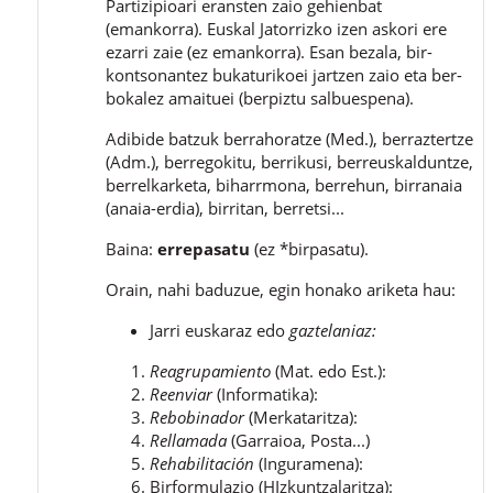
Partizipioari eransten zaio gehienbat
(emankorra). Euskal Jatorrizko izen askori ere
ezarri zaie (ez emankorra). Esan bezala, bir-
kontsonantez bukaturikoei jartzen zaio eta ber-
bokalez amaituei (berpiztu salbuespena).
Adibide batzuk berrahoratze (Med.), berraztertze
(Adm.), berregokitu, berrikusi, berreuskalduntze,
berrelkarketa, biharrmona, berrehun, birranaia
(anaia-erdia), birritan, berretsi...
Baina:
errepasatu
(ez *birpasatu).
Orain, nahi baduzue, egin honako ariketa hau:
Jarri euskaraz edo
gaztelaniaz:
Reagrupamiento
(Mat. edo Est.):
Reenviar
(Informatika):
Rebobinador
(Merkataritza):
Rellamada
(Garraioa, Posta...)
Rehabilitación
(Inguramena):
Birformulazio (HIzkuntzalaritza):