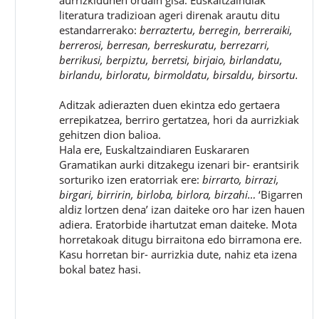
literatura tradizioan ageri direnak arautu ditu
estandarrerako:
berraztertu, berregin, berreraiki,
berrerosi, berresan, berreskuratu, berrezarri,
berrikusi, berpiztu, berretsi, birjaio, birlandatu,
birlandu, birloratu, birmoldatu, birsaldu, birsortu.
Aditzak adierazten duen ekintza edo gertaera
errepikatzea, berriro gertatzea, hori da aurrizkiak
gehitzen dion balioa.
Hala ere, Euskaltzaindiaren Euskararen
Gramatikan aurki ditzakegu izenari bir- erantsirik
sorturiko izen eratorriak ere:
birrarto, birrazi,
birgari, birririn, birloba, birlora, birzahi…
‘Bigarren
aldiz lortzen dena’ izan daiteke oro har izen hauen
adiera. Eratorbide ihartutzat eman daiteke. Mota
horretakoak ditugu birraitona edo birramona ere.
Kasu horretan bir- aurrizkia dute, nahiz eta izena
bokal batez hasi.