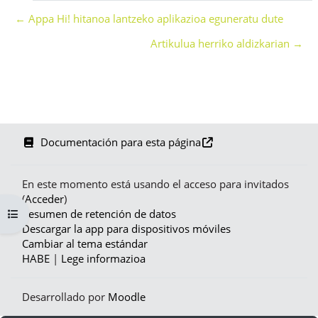
← Appa Hi! hitanoa lantzeko aplikazioa eguneratu dute
Artikulua herriko aldizkarian →
Documentación para esta página
En este momento está usando el acceso para invitados
(
Acceder
)
Abrir índice del curso
Resumen de retención de datos
Descargar la app para dispositivos móviles
Cambiar al tema estándar
HABE
|
Lege informazioa
Desarrollado por
Moodle