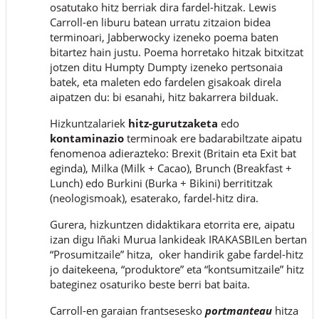
osatutako hitz berriak dira fardel-hitzak. Lewis
Carroll-en liburu batean urratu zitzaion bidea
terminoari, Jabberwocky izeneko poema baten
bitartez hain justu. Poema horretako hitzak bitxitzat
jotzen ditu Humpty Dumpty izeneko pertsonaia
batek, eta maleten edo fardelen gisakoak direla
aipatzen du: bi esanahi, hitz bakarrera bilduak.
Hizkuntzalariek
hitz-gurutzaketa
edo
kontaminazio
terminoak ere badarabiltzate aipatu
fenomenoa adierazteko: Brexit (Britain eta Exit bat
eginda), Milka (Milk + Cacao), Brunch (Breakfast +
Lunch) edo Burkini (Burka + Bikini) berrititzak
(neologismoak), esaterako, fardel-hitz dira.
Gurera, hizkuntzen didaktikara etorrita ere, aipatu
izan digu Iñaki Murua lankideak IRAKASBILen bertan
“Prosumitzaile” hitza, oker handirik gabe fardel-hitz
jo daitekeena, “produktore” eta “kontsumitzaile” hitz
bateginez osaturiko beste berri bat baita.
Carroll-en garaian frantsesesko
portmanteau
hitza