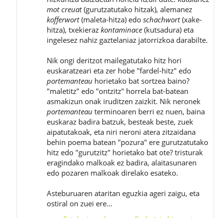
mot creuat
(gurutzatutako hitzak), alemanez
kofferwort
(maleta-hitza) edo
schachwort
(xake-
hitza), txekieraz
kontaminace
(kutsadura) eta
ingelesez nahiz gaztelaniaz jatorrizkoa darabilte.
Nik ongi deritzot mailegatutako hitz hori
euskaratzeari eta zer hobe "fardel-hitz" edo
portemanteau
horietako bat sortzea baino?
"maletitz" edo "ontzitz" horrela bat-batean
asmakizun onak iruditzen zaizkit. Nik neronek
portemanteau
terminoaren berri ez nuen, baina
euskaraz badira batzuk, besteak beste, zuek
aipatutakoak, eta niri neroni atera zitzaidana
behin poema batean "pozura" ere gurutzatutako
hitz edo "gurutzitz" horietako bat ote? tristurak
eragindako malkoak ez badira, alaitasunaren
edo pozaren malkoak direlako esateko.
Asteburuaren ataritan eguzkia ageri zaigu, eta
ostiral on zuei ere...