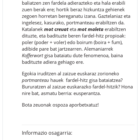
baliatzen zen fardela adierazteko eta hala erabili
zuen berak ere; hortik beraz hizkuntza gehienek
zegoen horretan bereganatu izana. Gaztelaniaz eta
ingelesez, kasurako, portmanteau erabiltzen da.
Katalanek
mot creuat
eta
mot maleta
erabiltzen
dituzte, eta badituzte beren fardel-hitz propioak:
poler (poder + voler) edo boirum (boira + fum),
adibide pare bat jartzearren. Alemaniarrek
Kofferwort
gisa bataiatu dute fenomenoa, baina
badituzte adiera gehiago ere.
Egokia iruditzen al zaizue euskaraz zorioneko
portmanteau
hauek fardel-hitz gisa bataiatzea?
Bururatzen al zaizue euskarazko fardel-hitzik? Hona
nire bat, asmatu berria: eusperantza.
Bota zeuonak ospoza aporbetxatuz!
Informazio osagarria: