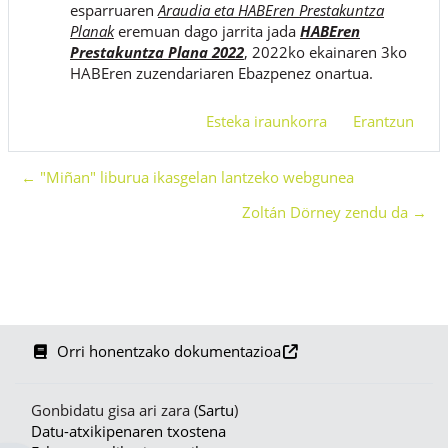
esparruaren
Araudia eta HABEren Prestakuntza
Planak
eremuan dago jarrita jada
HABEren
Prestakuntza Plana 2022
, 2022ko ekainaren 3ko
HABEren zuzendariaren Ebazpenez onartua.
Esteka iraunkorra
Erantzun
← "Miñan" liburua ikasgelan lantzeko webgunea
Zoltán Dörney zendu da →
Orri honentzako dokumentazioa
Gonbidatu gisa ari zara (
Sartu
)
Datu-atxikipenaren txostena