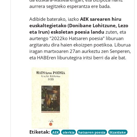
aurrera segitzeko esperantza ere bada.
Adibide baterako, iazko
AEK sarearen hiru
euskaltegietako (Donibane Lohitzune, Lezo
eta Irun) eskoletan poesia landu
zuten, eta
aurtengo "2022ko Hatsaren poesia" liburuan
argitaratu dira haien ekoizpen poetikoa. Liburua
iragan martxoaren 27an aurkeztu zen Senperen,
eta HABEren liburutegira iritsi berri da ale bat.
Etiketak:
AEK
olerkia
hatsaren poesia
litzaidake