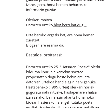
izanez gero, hona hemen beharrezko
informazio guztia:
Olerkari maitea,
Datorren urteko
blog berri bat dugu.
Urte berriko argazki bat, ere hona hemen
zuretzat.
Blogean ere ezarria da.
Bestalde, oroitarazi:
Datorren urteko 25. "Hatsaren Poesia" olerki-
bilduma liburua elkarrekin sortzea
proposatzen dugu beste behin ere, eta
datorren urtekoa handia egin nahi genuke.
Hastapeneko (1999.urtea) olerkari horiek
gogoratu nahi nituzke, hastapenaren hatsa
izan zelako, baina ezin ahantz honainoko
bidean hasierako haiei gehitutako poeta
guztiak. Hasierako liburua oso garrantzitsua