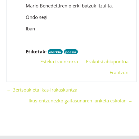
Mario Benedettiren olerki batzuk
itzulita.
Ondo segi
Iban
Etiketak:
olerkia
poesia
Esteka iraunkorra
Erakutsi abiapuntua
Erantzun
← Bertsoak eta ikas-irakaskuntza
Ikus-entzunezko gaitasunaren lanketa eskolan →