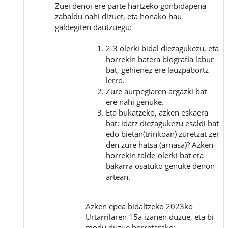
Zuei denoi ere parte hartzeko gonbidapena
zabaldu nahi dizuet, eta honako hau
galdegiten dautzuegu:
2-3 olerki bidal diezagukezu, eta
horrekin batera biografia labur
bat, gehienez ere lauzpabortz
lerro.
Zure aurpegiaren argazki bat
ere nahi genuke.
Eta bukatzeko, azken eskaera
bat: idatz diezagukezu esaldi bat
edo bietan(trinkoan) zuretzat zer
den zure hatsa (arnasa)? Azken
horrekin talde-olerki bat eta
bakarra osatuko genuke denon
artean.
Azken epea bidaltzeko 2023ko
Urtarrilaren 15a izanen duzue, eta bi
modu duzue horretarako: