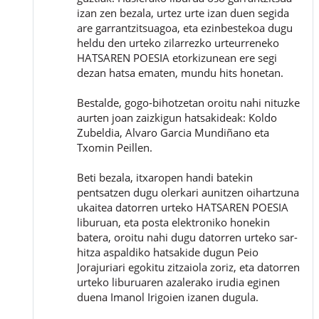
izan zen bezala, urtez urte izan duen segida
are garrantzitsuagoa, eta ezinbestekoa dugu
heldu den urteko zilarrezko urteurreneko
HATSAREN POESIA etorkizunean ere segi
dezan hatsa ematen, mundu hits honetan.
Bestalde, gogo-bihotzetan oroitu nahi nituzke
aurten joan zaizkigun hatsakideak: Koldo
Zubeldia, Alvaro Garcia Mundiñano eta
Txomin Peillen.
Beti bezala, itxaropen handi batekin
pentsatzen dugu olerkari aunitzen oihartzuna
ukaitea datorren urteko HATSAREN POESIA
liburuan, eta posta elektroniko honekin
batera, oroitu nahi dugu datorren urteko sar-
hitza aspaldiko hatsakide dugun Peio
Jorajuriari egokitu zitzaiola zoriz, eta datorren
urteko liburuaren azalerako irudia eginen
duena Imanol Irigoien izanen dugula.