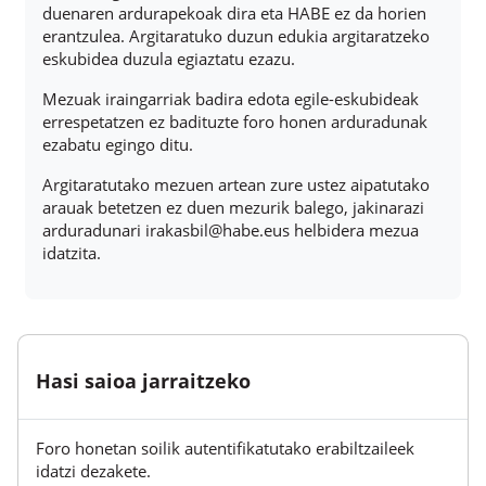
duenaren ardurapekoak dira eta HABE ez da horien
erantzulea. Argitaratuko duzun edukia argitaratzeko
eskubidea duzula egiaztatu ezazu.
Mezuak iraingarriak badira edota egile-eskubideak
errespetatzen ez badituzte foro honen arduradunak
ezabatu egingo ditu.
Argitaratutako mezuen artean zure ustez aipatutako
arauak betetzen ez duen mezurik balego, jakinarazi
arduradunari irakasbil@habe.eus helbidera mezua
idatzita.
Hasi saioa jarraitzeko
Foro honetan soilik autentifikatutako erabiltzaileek
idatzi dezakete.