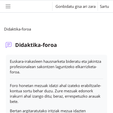
Joan eduki nagusira zuzenean
Gonbidatu gisa ari zara
Sartu
Alboko panela
Didaktika-foroa
Didaktika-foroa
Osaketaren baldintzak
Euskara-irakasleen hausnarketa bideratu eta jakintza
profesionalean sakontzen laguntzeko elkarrizketa-
foroa.
Foro honetan mezuak idatzi ahal izateko erabiltzaile-
kontua sortu behar duzu. Zure mezuak edonork
irakurri ahal izango ditu; beraz, errespetuzko arauak
bete.
Bertan argitaratutako iritziak mezua idazten