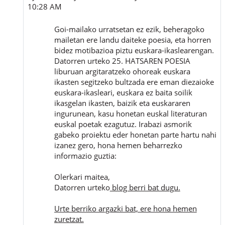
10:28 AM
Goi-mailako urratsetan ez ezik, beheragoko
mailetan ere landu daiteke poesia, eta horren
bidez motibazioa piztu euskara-ikaslearengan.
Datorren urteko 25. HATSAREN POESIA
liburuan argitaratzeko ohoreak euskara
ikasten segitzeko bultzada ere eman diezaioke
euskara-ikasleari, euskara ez baita soilik
ikasgelan ikasten, baizik eta euskararen
ingurunean, kasu honetan euskal literaturan
euskal poetak ezagutuz. Irabazi asmorik
gabeko proiektu eder honetan parte hartu nahi
izanez gero, hona hemen beharrezko
informazio guztia:
Olerkari maitea,
Datorren urteko
blog berri bat dugu.
Urte berriko argazki bat, ere hona hemen
zuretzat.