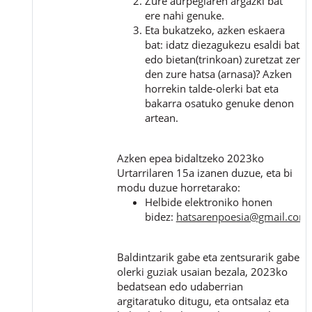
Zure aurpegiaren argazki bat
ere nahi genuke.
Eta bukatzeko, azken eskaera
bat: idatz diezagukezu esaldi bat
edo bietan(trinkoan) zuretzat zer
den zure hatsa (arnasa)? Azken
horrekin talde-olerki bat eta
bakarra osatuko genuke denon
artean.
Azken epea bidaltzeko 2023ko
Urtarrilaren 15a izanen duzue, eta bi
modu duzue horretarako:
Helbide elektroniko honen
bidez:
hatsarenpoesia@gmail.com
Baldintzarik gabe eta zentsurarik gabe
olerki guziak usaian bezala, 2023ko
bedatsean edo udaberrian
argitaratuko ditugu, eta ontsalaz eta