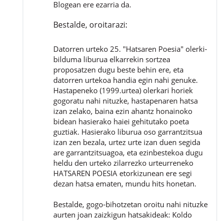
Blogean ere ezarria da.
Bestalde, oroitarazi:
Datorren urteko 25. "Hatsaren Poesia" olerki-
bilduma liburua elkarrekin sortzea
proposatzen dugu beste behin ere, eta
datorren urtekoa handia egin nahi genuke.
Hastapeneko (1999.urtea) olerkari horiek
gogoratu nahi nituzke, hastapenaren hatsa
izan zelako, baina ezin ahantz honainoko
bidean hasierako haiei gehitutako poeta
guztiak. Hasierako liburua oso garrantzitsua
izan zen bezala, urtez urte izan duen segida
are garrantzitsuagoa, eta ezinbestekoa dugu
heldu den urteko zilarrezko urteurreneko
HATSAREN POESIA etorkizunean ere segi
dezan hatsa ematen, mundu hits honetan.
Bestalde, gogo-bihotzetan oroitu nahi nituzke
aurten joan zaizkigun hatsakideak: Koldo