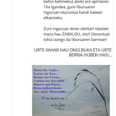
behin-behinekoz atxiki ere apirilaren
16a igandea, gure liburuaren
inguruan oturuntza handi batean
elkartzeko.
Zure inguruan diren olerkari idazleei
mezu hau ZABALDU, otoi! Denontzat
tokia izango da liburuaren barnean!
URTE XAHAR HAU ONGI BUKA ETA URTE
BERRIA HOBEKI HASI...