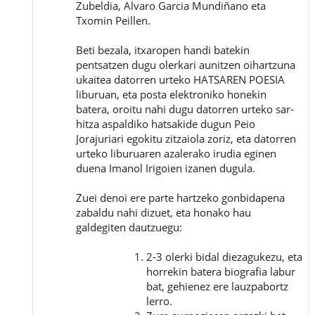
Zubeldia, Alvaro Garcia Mundiñano eta
Txomin Peillen.
Beti bezala, itxaropen handi batekin
pentsatzen dugu olerkari aunitzen oihartzuna
ukaitea datorren urteko HATSAREN POESIA
liburuan, eta posta elektroniko honekin
batera, oroitu nahi dugu datorren urteko sar-
hitza aspaldiko hatsakide dugun Peio
Jorajuriari egokitu zitzaiola zoriz, eta datorren
urteko liburuaren azalerako irudia eginen
duena Imanol Irigoien izanen dugula.
Zuei denoi ere parte hartzeko gonbidapena
zabaldu nahi dizuet, eta honako hau
galdegiten dautzuegu:
2-3 olerki bidal diezagukezu, eta
horrekin batera biografia labur
bat, gehienez ere lauzpabortz
lerro.