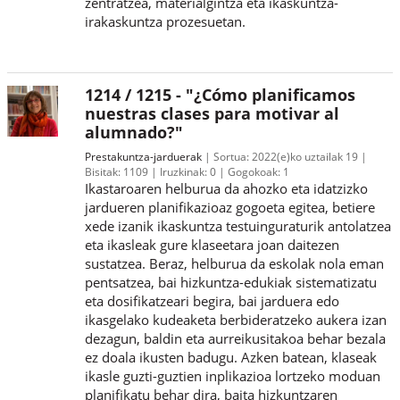
zentratzea, materialgintza eta ikaskuntza-
irakaskuntza prozesuetan.
1214 / 1215 - "¿Cómo planificamos
nuestras clases para motivar al
alumnado?"
Prestakuntza-jarduerak
Sortua:
2022(e)ko uztailak 19
Bisitak:
1109
Iruzkinak:
0
Gogokoak:
1
Ikastaroaren helburua da ahozko eta idatzizko
jardueren planifikazioaz gogoeta egitea, betiere
xede izanik ikaskuntza testuinguraturik antolatzea
eta ikasleak gure klaseetara joan daitezen
sustatzea. Beraz, helburua da eskolak nola eman
pentsatzea, bai hizkuntza-edukiak sistematizatu
eta dosifikatzeari begira, bai jarduera edo
ikasgelako kudeaketa berbideratzeko aukera izan
dezagun, baldin eta aurreikusitakoa behar bezala
ez doala ikusten badugu. Azken batean, klaseak
ikasle guzti-guztien inplikazioa lortzeko moduan
planifikatu behar dira, baita hizkuntzaren