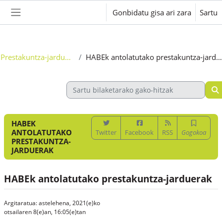
Joan eduki nagusira zuzenean
Gonbidatu gisa ari zara
Sartu
Alboko panela
Prestakuntza-jarduerak
HABEk antolatutako prestakuntza-jarduerak
HABEK
ANTOLATUTAKO
Twitter
Facebook
RSS
Gogokoa
PRESTAKUNTZA-
JARDUERAK
HABEk antolatutako prestakuntza-jarduerak
Argitaratua: astelehena, 2021(e)ko
otsailaren 8(e)an, 16:05(e)tan