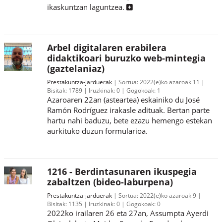
ikaskuntzan laguntzea.
Arbel digitalaren erabilera
didaktikoari buruzko web-mintegia
(gaztelaniaz)
Prestakuntza-jarduerak
Sortua:
2022(e)ko azaroak 11
Bisitak:
1789
Iruzkinak:
0
Gogokoak:
1
Azaroaren 22an (asteartea) eskainiko du José
Ramón Rodríguez irakasle adituak. Bertan parte
hartu nahi baduzu, bete ezazu hemengo estekan
aurkituko duzun formularioa.
1216 - Berdintasunaren ikuspegia
zabaltzen (bideo-laburpena)
Prestakuntza-jarduerak
Sortua:
2022(e)ko azaroak 9
Bisitak:
1135
Iruzkinak:
0
Gogokoak:
0
2022ko irailaren 26 eta 27an, Assumpta Ayerdi