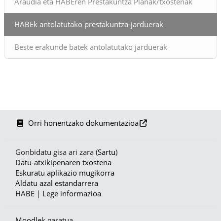
Araudia eta HABEren Prestakuntza Planak/txostenak
HABEk antolatutako prestakuntza-jarduerak
Beste erakunde batek antolatutako jarduerak
Orri honentzako dokumentazioa
Gonbidatu gisa ari zara (
Sartu
)
Datu-atxikipenaren txostena
Eskuratu aplikazio mugikorra
Aldatu azal estandarrera
HABE
|
Lege informazioa
Moodle
k garatua