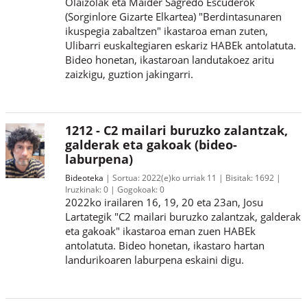
Olaizolak eta Maider Sagredo Escuderok
(Sorginlore Gizarte Elkartea) "Berdintasunaren
ikuspegia zabaltzen" ikastaroa eman zuten,
Ulibarri euskaltegiaren eskariz HABEk antolatuta.
Bideo honetan, ikastaroan landutakoez aritu
zaizkigu, guztion jakingarri.
1212 - C2 mailari buruzko zalantzak,
galderak eta gakoak (bideo-
laburpena)
Bideoteka
Sortua:
2022(e)ko urriak 11
Bisitak:
1692
Iruzkinak:
0
Gogokoak:
0
2022ko irailaren 16, 19, 20 eta 23an, Josu
Lartategik "C2 mailari buruzko zalantzak, galderak
eta gakoak" ikastaroa eman zuen HABEk
antolatuta. Bideo honetan, ikastaro hartan
landurikoaren laburpena eskaini digu.