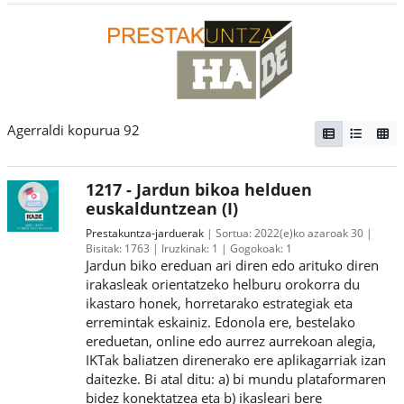
Agerraldi kopurua 92
1217 - Jardun bikoa helduen
euskalduntzean (I)
Prestakuntza-jarduerak
Sortua:
2022(e)ko azaroak 30
Bisitak:
1763
Iruzkinak:
1
Gogokoak:
1
Jardun biko ereduan ari diren edo arituko diren
irakasleak orientatzeko helburu orokorra du
ikastaro honek, horretarako estrategiak eta
erremintak eskainiz. Edonola ere, bestelako
ereduetan, online edo aurrez aurrekoan alegia,
IKTak baliatzen direnerako ere aplikagarriak izan
daitezke. Bi atal ditu: a) bi mundu plataformaren
bidez konektatzea eta b) ikasleari bere