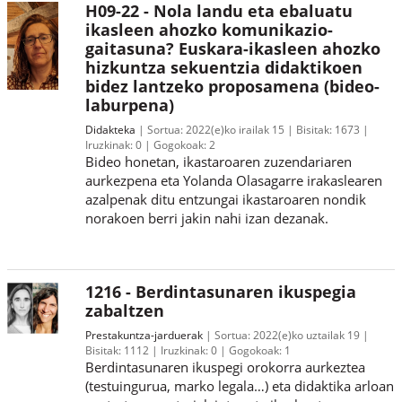
H09-22 - Nola landu eta ebaluatu
ikasleen ahozko komunikazio-
gaitasuna? Euskara-ikasleen ahozko
hizkuntza sekuentzia didaktikoen
bidez lantzeko proposamena (bideo-
laburpena)
Didakteka
Sortua:
2022(e)ko irailak 15
Bisitak:
1673
Iruzkinak:
0
Gogokoak:
2
Bideo honetan, ikastaroaren zuzendariaren
aurkezpena eta Yolanda Olasagarre irakaslearen
azalpenak ditu entzungai ikastaroaren nondik
norakoen berri jakin nahi izan dezanak.
1216 - Berdintasunaren ikuspegia
zabaltzen
Prestakuntza-jarduerak
Sortua:
2022(e)ko uztailak 19
Bisitak:
1112
Iruzkinak:
0
Gogokoak:
1
Berdintasunaren ikuspegi orokorra aurkeztea
(testuingurua, marko legala…) eta didaktika arloan