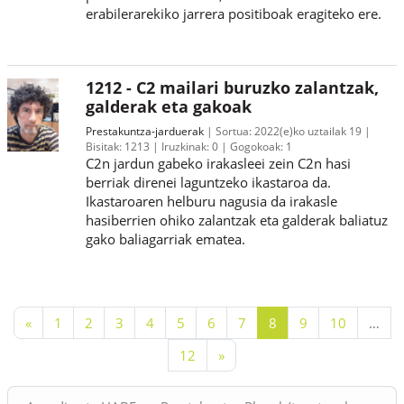
erabilerarekiko jarrera positiboak eragiteko ere.
1212 - C2 mailari buruzko zalantzak,
galderak eta gakoak
Prestakuntza-jarduerak
Sortua:
2022(e)ko uztailak 19
Bisitak:
1213
Iruzkinak:
0
Gogokoak:
1
C2n jardun gabeko irakasleei zein C2n hasi
berriak direnei laguntzeko ikastaroa da.
Ikastaroaren helburu nagusia da irakasle
hasiberrien ohiko zalantzak eta galderak baliatuz
gako baliagarriak ematea.
Aurreko orria
1. orria
2. orria
3. orria
4. orria
5. orria
6. orria
7. orria
8. orria
9. orria
10. orria
«
1
2
3
4
5
6
7
8
9
10
…
12. orria
Hurrengo orria
12
»
Blokeak