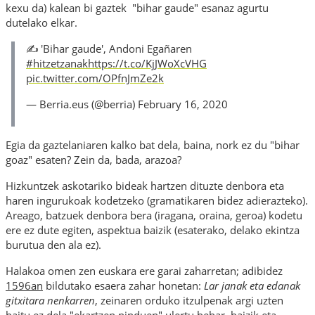
kexu da) kalean bi gaztek "
b
ihar gaude"
esanaz agurtu
dutelako elkar.
✍️ 'Bihar gaude', Andoni Egañaren
#hitzetzanak
https://t.co/KjJWoXcVHG
pic.twitter.com/OPfnJmZe2k
— Berria.eus (@berria) February 16, 2020
Egia da gaztelaniaren kalko bat dela, baina, nork ez du "bihar
goaz" esaten? Zein da, bada, arazoa?
Hizkuntzek askotariko bideak hartzen dituzte denbora
eta
haren ingurukoak kodetzeko (gramatikaren bidez adierazteko).
Areago, batzuek denbora bera (iragana, oraina, geroa) kodetu
ere ez dute egiten, aspektua baizik (esaterako, delako ekintza
burutua den ala ez).
Halakoa omen zen euskara ere garai zaharretan; adibidez
1596an
bildutako esaera zahar honetan:
Lar janak eta edanak
gitxitara nenkarren
, zeinaren orduko itzulpenak argi uzten
baitu ez dela "ekartzen ninduen" ulertu behar, baizik eta