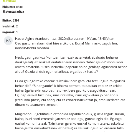
Hizkuntza
Hizkuntza-arloa:
Hizkuntzalaritza
Bisitak:
2194
Iruzkinak:
2
Gogokoak:
1
Hasier Agirre Aranburu
-
az., 2020(e)ko ots.ren 19(e)an, 13:43(e)tan
HA
Oso gustura irakurri diat hire artikulua, Borja! Mami asko zegok hor,
nondik-heldu mordoa...
Neuk, gaur-gaurkoz (kontuan izan ezak azterketak ebaluatu beharra
daukagula!), ez zeukeat erabilkeriaren izenean "bihar gaude" modukoei
ameto ematerik. Euskal belarriak paperak baino gehiago aguantatu behar
al du? Guztia al duk egun erlatiboa, ergatibotik hasita?
Ez da gaur goizeko esaera: "Gizakiak bere garai eta testuingurura egokitu
behar dik". “Bihar gaude”-k biharra bermatuta daukan edo ez ez zekiat,
baina Egañarekin oso bat natorrek bere gaurko desegokitasunean.
Egungo euskal hiztunak, nire iritzirako, iturri egokietara jo behar dik
(ereduzko prosa, eta abar), eta ez edozer balekotzat jo, erabilkeriaren eta
dinamikotasunaren izenean.
Mugimendu / gelditasun eztabaida aspaldikoa duk, guztia zegok isurian,
baina, isuri horri erretenik jartzen ez badiogu, gureak egin dik. Egungo
euskal komunitateak (Txirritaren garaiko euskal komunitate ez-eskolatu
baina guztiz euskahaldunak ez bezala) ez zeukak inguruko erdaren hitz-