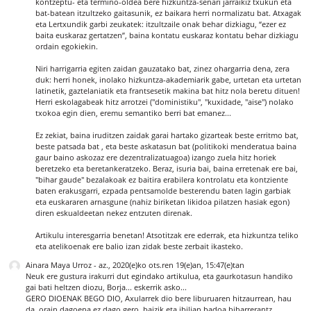
kontzeptu- eta termino-oldea bere hizkuntza-senari jarraikiz txukun eta
bat-batean itzultzeko gaitasunik, ez baikara herri normalizatu bat. Atxagak
eta Lertxundik garbi zeukatek: itzultzaile onak behar dizkiagu, “ezer ez
baita euskaraz gertatzen”, baina kontatu euskaraz kontatu behar dizkiagu
ordain egokiekin.
Niri harrigarria egiten zaidan gauzatako bat, zinez ohargarria dena, zera
duk: herri honek, inolako hizkuntza-akademiarik gabe, urtetan eta urtetan
latinetik, gaztelaniatik eta frantsesetik makina bat hitz nola beretu dituen!
Herri eskolagabeak hitz arrotzei ("doministiku", "kuxidade, "aise") nolako
txokoa egin dien, eremu semantiko berri bat emanez...
Ez zekiat, baina iruditzen zaidak garai hartako gizarteak beste erritmo bat,
beste patsada bat , eta beste askatasun bat (politikoki menderatua baina
gaur baino askozaz ere dezentralizatuagoa) izango zuela hitz horiek
beretzeko eta beretankeratzeko. Beraz, isuria bai, baina erretenak ere bai,
"bihar gaude" bezalakoak ez baitira erabilera kontrolatu eta kontziente
baten erakusgarri, ezpada pentsamolde besterendu baten lagin garbiak
eta euskararen arnasgune (nahiz biriketan likidoa pilatzen hasiak egon)
diren eskualdeetan nekez entzuten direnak.
Artikulu interesgarria benetan! Atsotitzak ere ederrak, eta hizkuntza teliko
eta atelikoenak ere balio izan zidak beste zerbait ikasteko.
Ainara Maya Urroz
-
az., 2020(e)ko ots.ren 19(e)an, 15:47(e)tan
Neuk ere gustura irakurri dut egindako artikulua, eta gaurkotasun handiko
gai bati heltzen diozu, Borja... eskerrik asko...
GERO DIOENAK BEGO DIO, Axularrek dio bere liburuaren hitzaurrean, hau
da, orain dagoena ez dago gero, baizik eta ibilian badoa biharrerantz.