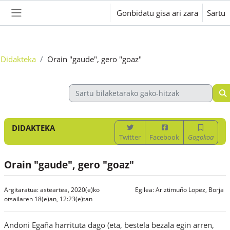
Joan eduki nagusira zuzenean
Gonbidatu gisa ari zara
Sartu
Alboko panela
Didakteka
Orain "gaude", gero "goaz"
DIDAKTEKA
Twitter
Facebook
Gogokoa
Orain "gaude", gero "goaz"
Argitaratua: asteartea, 2020(e)ko
Egilea:
Ariztimuño Lopez, Borja
otsailaren 18(e)an, 12:23(e)tan
Andoni Egaña harrituta dago (eta, bestela bezala egin arren,