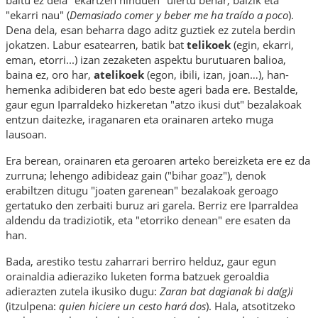
"ekarri nau" (
Demasiado comer y beber me ha traído a poco
).
Dena dela, esan beharra dago aditz guztiek ez zutela berdin
jokatzen. Labur esatearren, batik bat
telikoek
(
egin
,
ekarri
,
eman
,
etorri
...)
izan zezaketen aspektu burutuaren balioa,
baina ez, oro har,
atelikoek
(
egon
,
ibili
,
izan
,
joan
…
), han-
hemenka adibideren bat edo beste ageri bada ere. Bestalde,
gaur egun Iparraldeko hizkeretan "atzo ikusi dut" bezalakoak
entzun daitezke, iraganaren eta orainaren arteko muga
lausoan.
Era berean, orainaren eta geroaren arteko bereizketa ere ez da
zurruna; lehengo adibideaz gain ("bihar goaz"), denok
erabiltzen ditugu "joaten garenean" bezalakoak geroago
gertatuko den zerbaiti buruz ari garela. Berriz ere Iparraldea
aldendu da tradiziotik, eta "etorriko denean" ere esaten da
han.
Bada, arestiko testu zaharrari berriro helduz, gaur egun
orainaldia adieraziko luketen forma batzuek geroaldia
adierazten zutela ikusiko dugu:
Zaran bat dagianak bi da(g)i
(itzulpena:
quien
hiciere
un cesto hará dos
). Hala, atsotitzeko