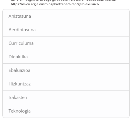
https://www.argia.eus/blogak/etxepare-rap/gero-axular-2/
Blokeak
Aniztasuna
Berdintasuna
Curriculuma
Didaktika
Ebaluazioa
Hizkuntzaz
Irakasten
Teknologia