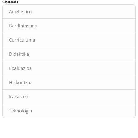
Gogokoak:
0
Blokeak
Aniztasuna
Berdintasuna
Curriculuma
Didaktika
Ebaluazioa
Hizkuntzaz
Irakasten
Teknologia