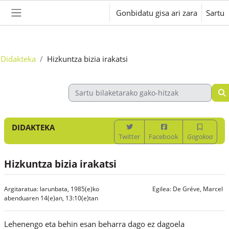
Joan eduki nagusira zuzenean
Gonbidatu gisa ari zara
Sartu
Alboko panela
Didakteka
Hizkuntza bizia irakatsi
DIDAKTEKA
Twitter
Facebook
Gogokoa
Hizkuntza bizia irakatsi
Argitaratua: larunbata, 1985(e)ko
Egilea:
De Gréve, Marcel
abenduaren 14(e)an, 13:10(e)tan
Lehenengo eta behin esan beharra dago ez dagoela