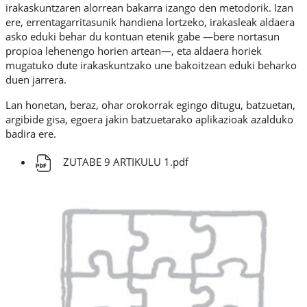
irakaskuntzaren alorrean bakarra izango den metodorik. Izan
ere, errentagarritasunik handiena lortzeko, irakasleak aldaera
asko eduki behar du kontuan etenik gabe —bere nortasun
propioa lehenengo horien artean—, eta aldaera horiek
mugatuko dute irakaskuntzako une bakoitzean eduki beharko
duen jarrera.
Lan honetan, beraz, ohar orokorrak egingo ditugu, batzuetan,
argibide gisa, egoera jakin batzuetarako aplikazioak azalduko
badira ere.
ZUTABE 9 ARTIKULU 1.pdf