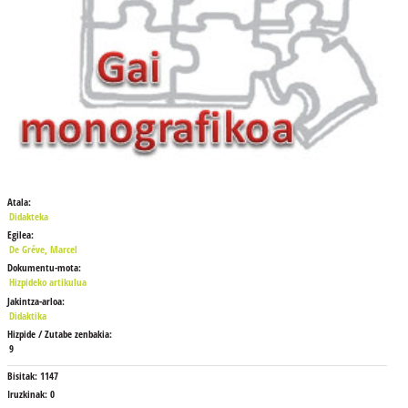
Atala:
Didakteka
Egilea:
De Gréve, Marcel
Dokumentu-mota:
Hizpideko artikulua
Jakintza-arloa:
Didaktika
Hizpide / Zutabe zenbakia:
9
Bisitak:
1147
Iruzkinak:
0